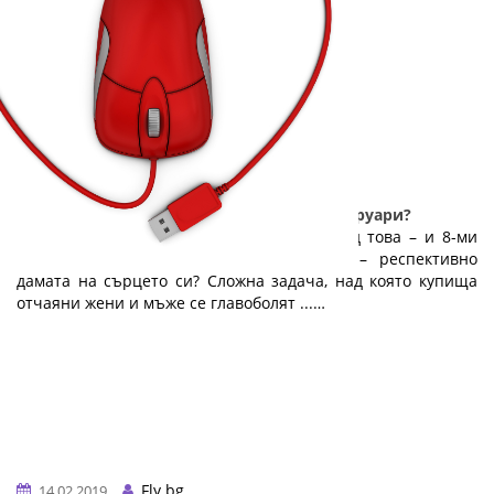
А вие? Избрахте ли подарък за 14-ти февруари?
14 февруари приближава неумолимо. След това – и 8-ми
март. Какво да купиш на половинката – респективно
дамата на сърцето си? Сложна задача, над която купища
отчаяни жени и мъже се главоболят ...…
Fly.bg
14.02.2019