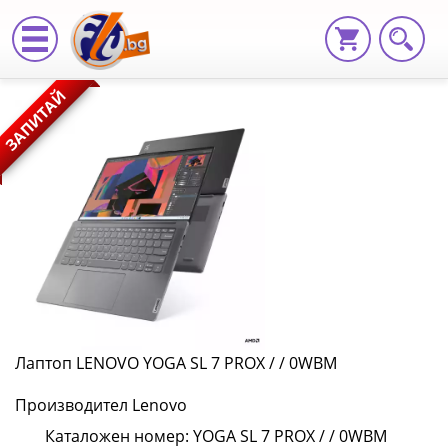
Лаптоп
ЗАПИТАЙ
LENOVO
YOGA
SL
7
PROX
/
/
Лаптоп LENOVO YOGA SL 7 PROX / / 0WBM
0WBM
Производител Lenovo
YOGA
Каталожен номер: YOGA SL 7 PROX / / 0WBM