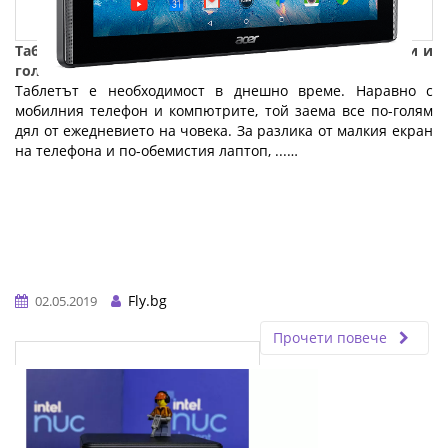
Таблетът - технология с добавена стойност за малки и
големи
Таблетът е необходимост в днешно време. Наравно с
мобилния телефон и компютрите, той заема все по-голям
дял от ежедневието на човека. За разлика от малкия екран
на телефона и по-обемистия лаптоп, ...…
Fly.bg
02.05.2019
Прочети повече