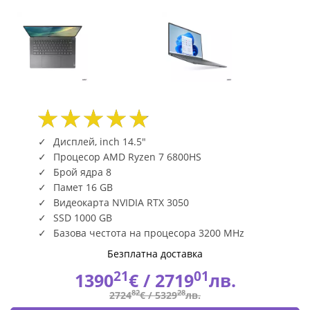
SL
7
PROX
/
/
Дисплей, inch 14.5"
0WBM
Процесор AMD Ryzen 7 6800HS
Брой ядра 8
|
Памет 16 GB
Fly.bg
Видеокарта NVIDIA RTX 3050
SSD 1000 GB
Базова честота на процесора 3200 MHz
Безплатна доставка
21
01
1390
€ /
2719
лв.
82
28
2724
€ /
5329
лв.