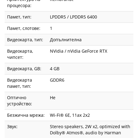
процесора:
Памет, тип:
LPDDR5 / LPDDR5 6400
Памет, слотове:
1
Видеокарта, тип:
Допълнителна
Видеокарта,
NVidia / nVidia GeForce RTX
чипсет:
Видеокарта, GВ:
4 GB
Видеокарта
GDDR6
памет, тип:
Оптично
Не
устройство:
Безжична мрежа:
Wi-Fi® 6E, 11ax 2x2
Звук:
Stereo speakers, 2W x2, optimized with
Dolby® Atmos®, audio by Harman