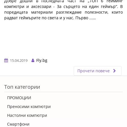
Добре дошли в последната част на „ТОП 6 гейминг
компютри и аксесоари - За сърцето на един геймър“. В
поредицата материали разглеждаме полезности, които
радват геймърите по света и у нас. Първо ...…
Fly.bg
15.04.2019
Прочети повече
ERROR5
Топ категории
ПРОМОЦИИ
Преносими компютри
Настолни компютри
Смартфони