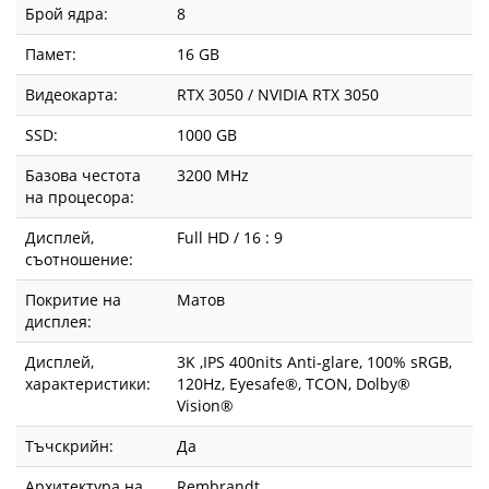
Брой ядра:
8
Памет:
16 GB
Видеокарта:
RTX 3050 / NVIDIA RTX 3050
SSD:
1000 GB
Базова честота
3200 MHz
на процесора:
Дисплей,
Full HD / 16 : 9
съотношение:
Покритие на
Матов
дисплея:
Дисплей,
3K ,IPS 400nits Anti-glare, 100% sRGB,
характеристики:
120Hz, Eyesafe®, TCON, Dolby®
Vision®
Тъчскрийн:
Да
Архитектура на
Rembrandt