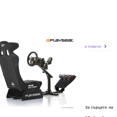
Fly.bg
20.03.2020
Прочети повече
ТОП 6 гейминг компютри и аксесоари - За сърцето на
един геймър: Част 5