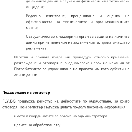
до личните данни в случай на физически или технически
инцидент;
Редовно изпитване, преценяване и оценка на
ефективността на техническите и организационните
мерки;
Сътрудничество с надзорния орган за защита на личните
данни при изпълнение на задълженията, произтичащи то
регламента.
Изготвя и прилага вътрешни процедури относно приемане,
разглеждане и отговаряне в едномесечен срок на искания от
Потребителите за упражняване на правата им като субекти на
лични данни.
Поддържане на регистър
FLY.BG
поддържа регистър на дейностите по обработване, за които
отговоря. Този регистър съдържа цялата по-долу посочена информация:
името и координатите за връзка на администратора
целите на обработването;