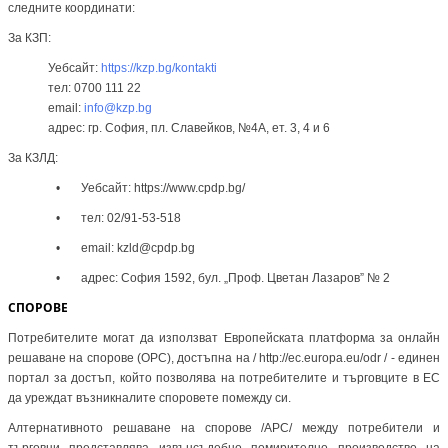
следните координати:
За КЗП:
Уебсайт:
https://kzp.bg/kontakti
тел: 0700 111 22
email:
info@kzp.bg
адрес: гр. София, пл. Славейков, №4А, ет. 3, 4 и 6
За КЗЛД:
• Уебсайт: https://www.cpdp.bg/
• тел: 02/91-53-518
• email: kzld@cpdp.bg
• адрес: София 1592, бул. „Проф. Цветан Лазаров” № 2
СПОРОВЕ
Потребителите могат да използват Европейската платформа за онлайн
решаване на спорове (ОРС), достъпна на / http://ec.europa.eu/odr / - единен
портал за достъп, който позволява на потребителите и търговците в ЕС
да уреждат възникналите споровете помежду си.
Алтернативното решаване на спорове /АРС/ между потребители и
търговци представлява извънсъдебно помирително производство на