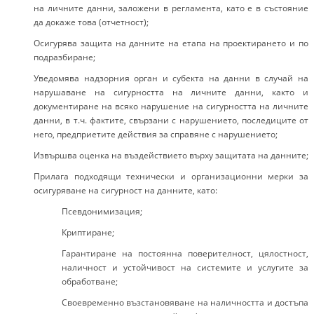
на личните данни, заложени в регламента, като е в състояние
да докаже това (отчетност);
Осигурява защита на данните на етапа на проектирането и по
подразбиране;
Уведомява надзорния орган и субекта на данни в случай на
нарушаване на сигурността на личните данни, както и
документиране на всяко нарушение на сигурността на личните
данни, в т.ч. фактите, свързани с нарушението, последиците от
него, предприетите действия за справяне с нарушението;
Извършва оценка на въздействието върху защитата на данните;
Прилага подходящи технически и организационни мерки за
осигуряване на сигурност на данните, като:
Псевдонимизация;
Криптиране;
Гарантиране на постоянна поверителност, цялостност,
наличност и устойчивост на системите и услугите за
обработване;
Своевременно възстановяване на наличността и достъпа