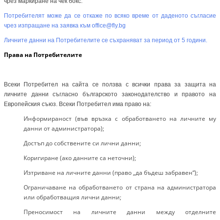
чрез маркиране на чек бокс.
Потребителят може да се откаже по всяко време от даденото съгласие
чрез изпращане на заявка към office@fly.bg
Личните данни на Потребителите се съхраняват за период от 5 години.
Права на Потребителите
Всеки Потребител на сайта се ползва с всички права за защита на
личните данни съгласно българското законодателство и правото на
Европейския съюз. Всеки Потребител има право на:
Информираност (във връзка с обработването на личните му
данни от администратора);
Достъп до собствените си лични данни;
Коригиране (ако данните са неточни);
Изтриване на личните данни (право „да бъдеш забравен“);
Ограничаване на обработването от страна на администратора
или обработващия лични данни;
Преносимост на личните данни между отделните