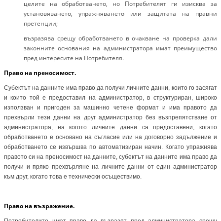
целите на обработването, но Потребителят ги изисква за
установяването, упражняването или защитата на правни
претенции;
възразява срещу обработването в очакване на проверка дали
законните основания на администратора имат преимущество
пред интересите на Потребителя.
Право на преносимост.
Субектът на данните има право да получи личните данни, които го засягат
и които той е предоставил на администратор, в структуриран, широко
използван и пригоден за машинно четене формат и има правото да
прехвърли тези данни на друг администратор без възпрепятстване от
администратора, на когото личните данни са предоставени, когато
обработването е основано на съгласие или на договорно задължение и
обработването се извършва по автоматизиран начин. Когато упражнява
правото си на преносимост на данните, субектът на данните има право да
получи и пряко прехвърляне на личните данни от един администратор
към друг, когато това е технически осъществимо.
Право на възражение.
Потребителите имат право да възразят пред администратора срещу