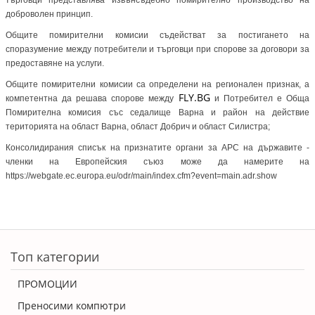
доброволен принцип.
Общите помирителни комисии съдействат за постигането на
споразумение между потребители и търговци при спорове за договори за
предоставяне на услуги.
Общите помирителни комисии са определени на регионален признак, а
FLY.BG
компетентна да решава спорове между
и Потребител е Обща
Помирителна комисия със седалище Варна и район на действие
територията на област Варна, област Добрич и област Силистра;
Консолидирания списък на признатите органи за АРС на държавите -
членки на Европейския съюз може да намерите на
https://webgate.ec.europa.eu/odr/main/index.cfm?event=main.adr.show
Топ категории
ПРОМОЦИИ
Преносими компютри