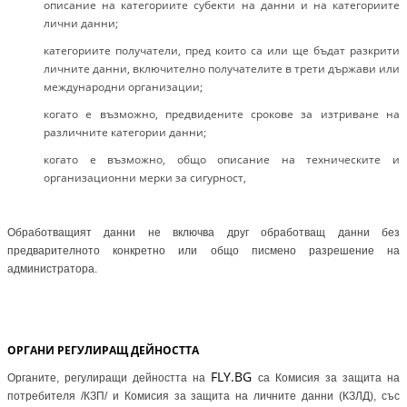
описание на категориите субекти на данни и на категориите
лични данни;
категориите получатели, пред които са или ще бъдат разкрити
личните данни, включително получателите в трети държави или
международни организации;
когато е възможно, предвидените срокове за изтриване на
различните категории данни;
когато е възможно, общо описание на техническите и
организационни мерки за сигурност,
Обработващият данни не включва друг обработващ данни без
предварителното конкретно или общо писмено разрешение на
администратора.
ОРГАНИ РЕГУЛИРАЩ ДЕЙНОСТТА
FLY.BG
Органите, регулиращи дейността на
са Комисия за защита на
потребителя /КЗП/ и Комисия за защита на личните данни (КЗЛД), със