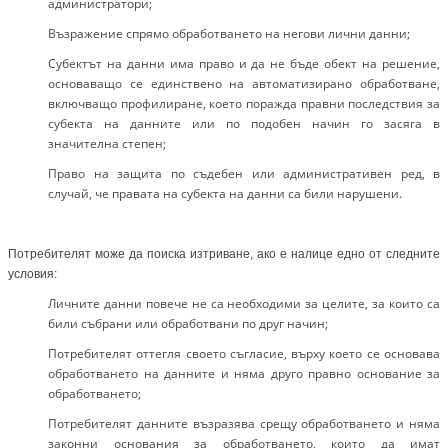
администратори;
Възражение спрямо обработването на негови лични данни;
Субектът на данни има право и да не бъде обект на решение,
основаващо се единствено на автоматизирано обработване,
включващо профилиране, което поражда правни последствия за
субекта на данните или по подобен начин го засяга в
значителна степен;
Право на защита по съдебен или административен ред, в
случай, че правата на субекта на данни са били нарушени.
Потребителят може да поиска изтриване, ако е налице едно от следните
условия:
Личните данни повече не са необходими за целите, за които са
били събрани или обработвани по друг начин;
Потребителят оттегля своето съгласие, върху което се основава
обработването на данните и няма друго правно основание за
обработването;
Потребителят данните възразява срещу обработването и няма
законни основания за обработването, които да имат