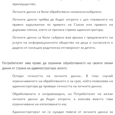
преимущество;
Личните данни са били обработвани незаконосъобразно;
Личните данни трябва да бъдат изтрити с цел спазването на
правно задължение по правото на Съюза или правото на
държава членка, което се прилага спрямо администратора;
Личните данни са били събрани във връзка с предлагането на
услуги на информационното общество на деца и съгласието е
дадено от носещия родителска отговорност за детето.
Потребителят има право да ограничи обработването на своите лични
данни от страна на администратора, когато:
Оспори точността на личните данни.. В този случай
ограничаването на обработването е за срок, който позволява на
администратора да провери точността на личните данни;
Обработването е неправомерно, но Потребителят не желае
личните данни да бъдат изтрити, а изисква вместо това
ограничаване на използването им;
Администраторът не се нуждае повече от личните данни за