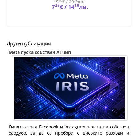
20
73
15
€ /
29
лв.
25
18
7
€ /
14
лв.
Други публикации
Meta пуска собствен AI чип
Гигантът зад Facebook и Instagram залага на собствен
хардуер, за да се пребори с високите разходи и