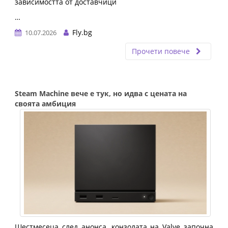
зависимостта от доставчици
…
Fly.bg
10.07.2026
Прочети повече
Steam Machine вече е тук, но идва с цената на
своята амбиция
Шестмесеца след анонса, конзолата на Valve започна