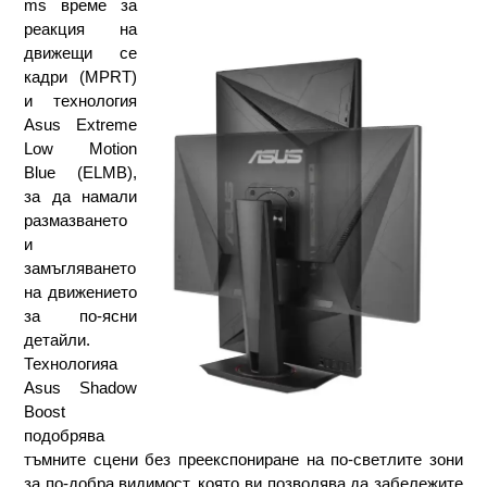
ms време за 
реакция на 
движещи се 
кадри (MPRT) 
и технология 
Asus Extreme 
Low Motion 
Blue (ELMB), 
за да намали 
размазването 
и 
замъгляването 
на движението 
за по-ясни 
детайли. 
Технологияа 
Asus Shadow 
Boost 
подобрява 
тъмните сцени без преекспониране на по-светлите зони 
за по-добра видимост, която ви позволява да забележите 