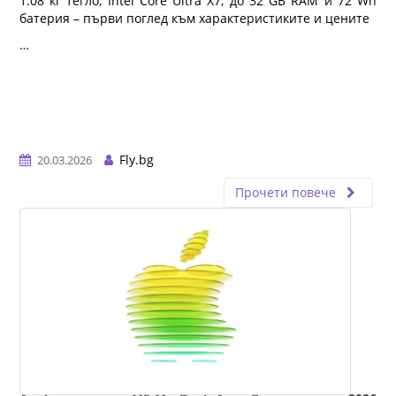
1.08 кг тегло, Intel Core Ultra X7, до 32 GB RAM и 72 Wh
батерия – първи поглед към характеристиките и цените
…
Fly.bg
20.03.2026
Прочети повече