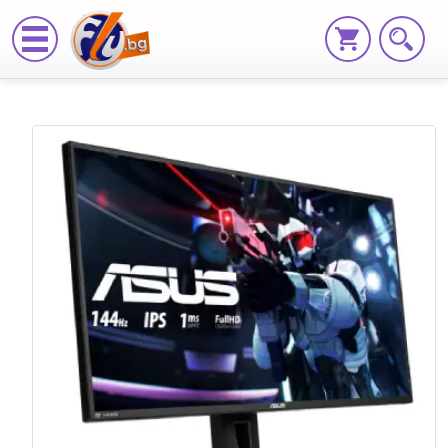
Геймърския
монитор
Asus
VG279Q
предлага
множество
функции
на
изгодна
цена