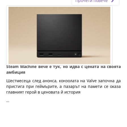
Прочети повече
Steam Machine вече е тук, но идва с цената на своята
амбиция
Шестмесеца след анонса, конзолата на Valve започна да
пристига при геймърите, а пазарът на памети се оказа
главният герой в ценовата й история
…