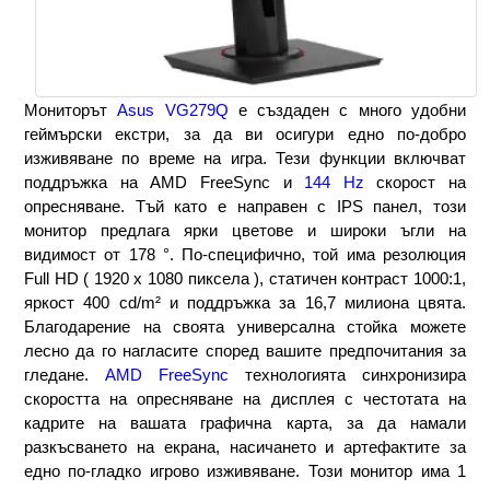
|
Fly.bg
Мониторът 
Asus VG279Q
 е създаден с много удобни 
геймърски екстри, за да ви осигури едно по-добро 
изживяване по време на игра. Тези функции включват 
поддръжка на AMD FreeSync и 
144 Hz
 скорост на 
опресняване. Тъй като е направен с IPS панел, този 
монитор предлага ярки цветове и широки ъгли на 
видимост от 178 °. По-специфично, той има резолюция 
Full HD ( 1920 x 1080 пиксела ), статичен контраст 1000:1, 
яркост 400 cd/m² и поддръжка за 16,7 милиона цвята. 
Благодарение на своята универсална стойка можете 
лесно да го нагласите според вашите предпочитания за 
гледане. 
AMD FreeSync
 технологията синхронизира 
скоростта на опресняване на дисплея с честотата на 
кадрите на вашата графична карта, за да намали 
разкъсването на екрана, насичането и артефактите за 
едно по-гладко игрово изживяване. 
Този монитор има 1 