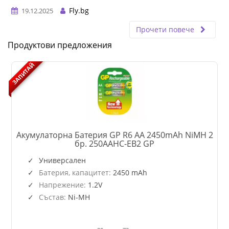
Fly.bg
19.12.2025
Прочети повече
Продуктови предложения
ЗАПИТАЙ
Акумулаторна Батерия GP R6 AA 2450mAh NiMH 2
GP-
бр. 250AAHC-EB2 GP
BR-
250AAHC-
Универсален
EB2
Батерия, капацитет:
2450 mAh
Напрежение:
1.2V
Състав:
Ni-MH