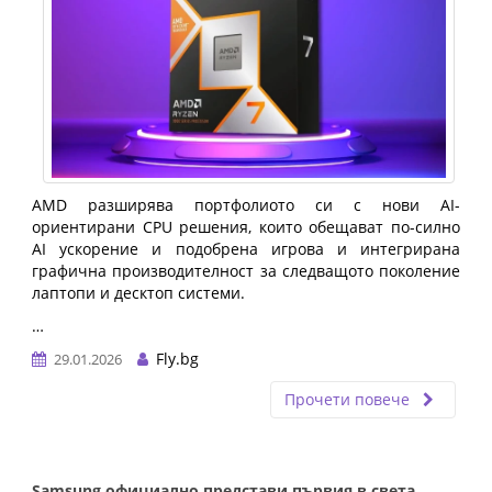
AMD разширява портфолиото си с нови AI-
ориентирани CPU решения, които обещават по-силно
AI ускорение и подобрена игрова и интегрирана
графична производителност за следващото поколение
лаптопи и десктоп системи.
…
Fly.bg
29.01.2026
Прочети повече
Samsung официално представи първия в света