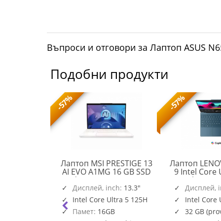
Въпроси и отговори за Лаптоп ASUS 
Подобни продукти
-57%
-57%
O IdeaPad 5
Лаптоп MSI PRESTIGE 13
Лаптоп LENO
en AI 5 340
AI EVO A1MG 16 GB SSD
9 Intel Core 
GA Touch
Windows 11 Home 512 GB
14inch WQU
PRESTIGE
12GB PCIe
nch:
14"
Дисплей, inch:
512 GB
13.3"
120Hz Touc
Дисплей, 
83KT001ABM
13
a Grey
1TB PCIe W
AI 5 340
Intel Core Ultra 5 125H
Intel Core 
AI
Teal 32 GB
vided memory
Памет:
16GB
32 GB (pr
EVO
Pro 1