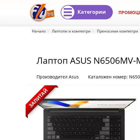
Категории
ПРОМОЦ
Лаптоп
Начало
Лаптопи и компютри
Преносими компютри
ASUS
N6506MV-
Лаптоп ASUS N6506MV
MA004W
N6506MV-
Производител Asus
Каталожен номер: N6
MA004W
ЗАПИТАЙ
|
Fly.bg