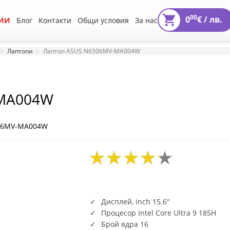
00
0
€ /
лв.
ИИ
Блог
Контакти
Общи условия
За нас
Лаптопи
Лаптоп ASUS N6506MV-MA004W
-MA004W
506MV-MA004W
Дисплей, inch 15.6"
Процесор Intel Core Ultra 9 185H
Брой ядра 16