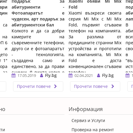
нг
Подарък за
Xiaomi обяви Mi Mix
Пе
ари
абитуриенти -
Fold
п
дин
Фотоапаратът е
Xiaomi възкреси своята
аб
чудесен, арт подарък за
серия Mi Mix с Mi Mix
ла
 са
абитуриентски бал
Fold, първият сгъваем
В 
Колкото и да са добри
телефон на компанията.
аби
 на
камерите на
За разлика от
вс
ОП 6
съвременните телефони,
предишните странни Mix
пр
и и
друго си е фотоапаратът
устройства и прототипи
сво
ето
- технологията,
на компанията, Mi Mix
в
т 1"
създадена само и
Fold е доста
"в
ора
единствено, за да прави
конвенционален сгъваем
ис
, за
снимки. Я вижте колко е
телефон, ...…
ра
Fly.bg
Fly.bg
17.05.2019
02.04.2021
голям, дори, когато е в
тем
малък формат. ...…
…
Прочети повече
Прочети повече
но
Информация
Сервиз и Услуги
кти
Проверка на ремонт