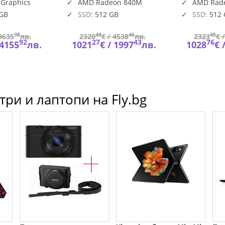
DDR5, 5600 MT/s, 512 GB
AMD Radeo
 Graphics
AMD Radeon 840M
AMD Rad
BTO601_PC14255_EME
SSD, AMD Rad
HDR+IR
 GB
SSD:
512 GB
SSD:
512
98
48
46
45
9635
лв.
2320
€ /
4538
лв.
2323
€ 
92
27
43
76
4155
лв.
1021
€ /
1997
лв.
1028
€ 
ри и лаптопи на Fly.bg