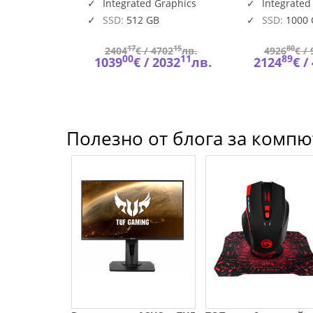
A1MG
is soldered)
n 840M
Integrated Graphics
Integrated
SSD:
512 GB
SSD:
1000
94
17
15
80
178
лв.
2404
€ /
4702
лв.
4926
€ /
53
00
11
89
927
лв.
1039
€ /
2032
лв.
2124
€ /
Полезно от блога за компют