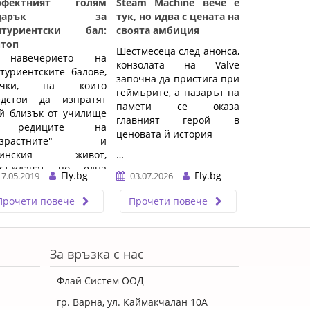
рфектният голям
Steam Machine вече е
одарък за
тук, но идва с цената на
итуриентски бал:
своята амбиция
птоп
Шестмесеца след анонса,
навечерието на
конзолата на Valve
туриентските балове,
започна да пристига при
ички, на които
геймърите, а пазарът на
едстои да изпратят
памети се оказа
й близък от училище
главният герой в
 редиците на
ценовата й история
ъзрастните" и
тинския живот,
…
зсъждават по една
Fly.bg
Fly.bg
17.05.2019
03.07.2026
а: какво да подаря ...
Прочети повече
Прочети повече
За връзка с нас
Флай Систем ООД
гр. Варна, ул. Каймакчалан 10А