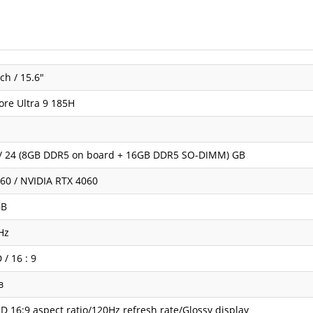
ch / 15.6"
Core Ultra 9 185H
/ 24 (8GB DDR5 on board + 16GB DDR5 SO-DIMM) GB
60 / NVIDIA RTX 4060
GB
Hz
 / 16 : 9
в
D 16:9 aspect ratio/120Hz refresh rate/Glossy display