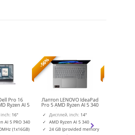
-56%
-56%
ell Pro 16
Лаптоп LENOVO IdeaPad
Лаптоп M
D Ryzen AI 5
Pro 5 AMD Ryzen AI 5 340
A13VEK-1
 MB, 6C, up to
14inch 2.8K OLED 500N
SSD Free D
 16.0" FHD+
 inch:
16"
120Hz 24GB DDR5 1TB
Дисплей, inch:
14"
Дисплей
83JL000VBM
0) IPS, AG,
PCIe NoOS Luna Grey
n AI 5 PRO 340
AMD Ryzen AI 5 340
Intel Co
x16 GB, DDR5,
0MHz (1x16GB)
24 GB (provided memory
16GB (2
 512 GB SSD,