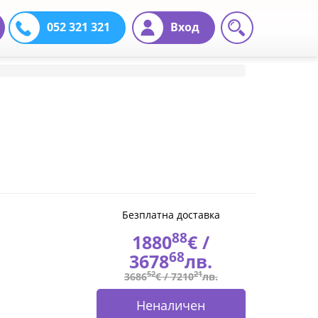
052 321 321
Вход
Безплатна доставка
88
1880
€ /
68
3678
лв.
52
21
3686
€ /
7210
лв.
Неналичен