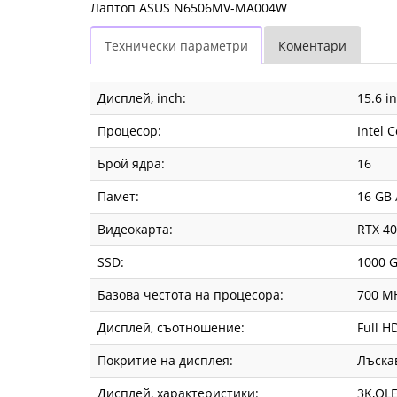
Лаптоп ASUS N6506MV-MA004W
Технически параметри
Коментари
Дисплей, inch:
15.6 in
Процесор:
Intel 
Брой ядра:
16
Памет:
16 GB 
Видеокарта:
RTX 40
SSD:
1000 
Базова честота на процесора:
700 M
Дисплей, съотношение:
Full HD
Покритие на дисплея:
Лъска
Дисплей, характеристики:
3K,OLE