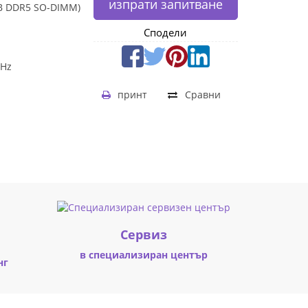
изпрати запитване
GB DDR5 SO-DIMM)
Сподели
MHz
принт
Сравни
Cервиз
в специализиран център
нг