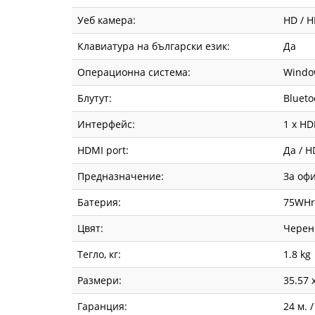
Уеб камера:
HD / 
Клавиатура на български език:
Да
Операционна система:
Window
Блутут:
Blueto
Интерфейс:
1 x HD
HDMI port:
Да / 
Предназначение:
За оф
Батерия:
75WHrs
Цвят:
Черен
Тегло, кг:
1.8 kg
Размери:
35.57 
Гаранция:
24 м. 