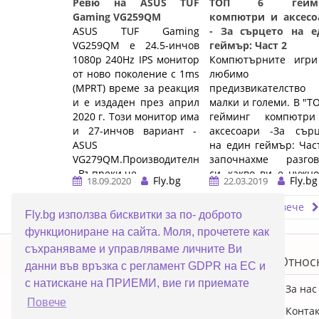
Ревю на ASUS TUF
ТОП 6 гейми
Gaming VG259QM
компютри и аксесо
ASUS TUF Gaming
- За сърцето на е
VG259QM е 24.5-инчов
геймър: Част 2
1080p 240Hz IPS монитор
Компютърните игри
от ново поколение с 1ms
любимо
(MPRT) време за реакция
предизвикателство
и е издаден през април
малки и големи. В "Т
2020 г. Този монитор има
гейминг компютр
и 27-инчов вариант -
аксесоари -За сърц
ASUS
на един геймър: Час
VG279QM.Производителност:
започнахме разгов
Въпреки че ...…
си, какво ви е нужно
Fly.bg
Fly.bg
18.09.2020
22.03.2019
да им ...…
Прочети повече
Прочети повече
Fly.bg използва бисквитки за по- доброто
функциониране на сайта. Моля, прочетете как
ERROR5
съхраняваме и управляваме личните Ви
Топ категории
Относ
данни във връзка с регламент GDPR на ЕС и
с натискане на ПРИЕМИ, вие ги приемате
ПРОМОЦИИ
За нас
Повече
Преносими компютри
Конта