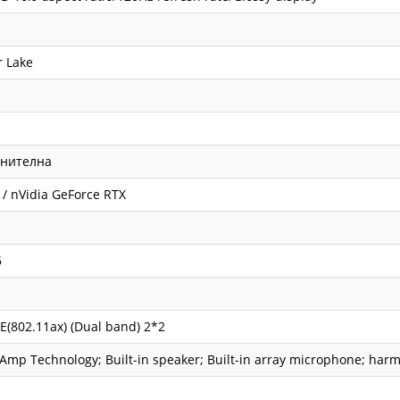
 Lake
нителна
 / nVidia GeForce RTX
6
6E(802.11ax) (Dual band) 2*2
Amp Technology; Built-in speaker; Built-in array microphone; ha