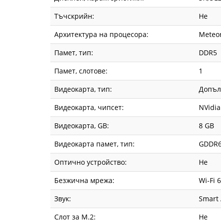
Тъчскрийн:
Не
Архитектура на процесора:
Meteor
Памет, тип:
DDR5
Памет, слотове:
1
Видеокарта, тип:
Допъл
Видеокарта, чипсет:
NVidia
Видеокарта, GВ:
8 GB
Видеокарта памет, тип:
GDDR
Оптично устройство:
Не
Безжична мрежа:
Wi-Fi 
Звук:
Smart 
Слот за М.2:
Не