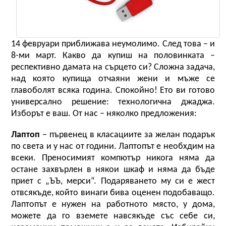
Fly.bg
14 февруари приближава неумолимо. След това – и 
8-ми март. Какво да купиш на половинката – 
респективно дамата на сърцето си? Сложна задача, 
над която купища отчаяни жени и мъже се 
главоболят всяка година. Спокойно! Ето ви готово 
универсално решение: технологична джаджа. 
Изборът е ваш. От нас – няколко предложения:
Лаптоп
 – първенец в класациите за желан подарък 
по света и у нас от години. Лаптопът е необхдим на 
всеки. Преносимият компютър никога няма да 
остане захвърлен в някои шкаф и няма да бъде 
приет с „ЪЪ, мерси“. Подаряването му си е жест 
отвсякъде, който винаги бива оценен подобаващо. 
Лаптопът е нужен на работното място, у дома, 
можете да го вземете навсякъде със себе си, 