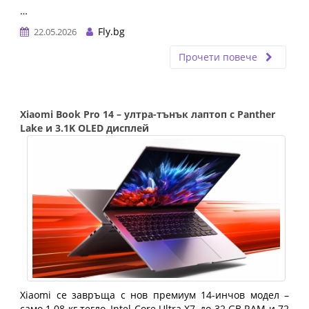
…
Fly.bg
22.05.2026
Прочети повече
Xiaomi Book Pro 14 – ултра-тънък лаптоп с Panther
Lake и 3.1K OLED дисплей
Xiaomi се завръща с нов премиум 14-инчов модел –
само 1.08 кг тегло, Intel Core Ultra X7, до 32 GB RAM и 72