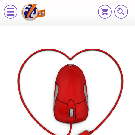
А
вие?
Избрахте
ли
подарък
за
14-
ти
февруари?
|