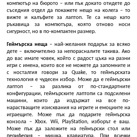
компютър на бюрото – или пък докато отидете до 
съседния отдел да покажете нещо на колега – то 
вижте и калъфите за лаптоп. Те са нещо като 
ръкавица за компютъра, която отново носи 
сигурност, но в по-компактен размер.
Геймърска неща
 – най-желания подарък за всяко 
дете – включително за непорасналите такива. Ако 
до вас имате човек, който с радост цъка на разни 
игри с имена, които все не можете да запомните и 
с носталгия говори за Quake, то геймърската 
технология е чудесен избор. Може да е геймърски 
лаптоп – за разлика от по-стандартните 
конфигурации, геймърските лаптопи са подсилени 
машини, които да издържат на все по-
нарастващите изисквания на игрите и емоциите на 
играещите. Може пък да подарите геймърска 
конзола – Xbox. Wii, PlayStation, изборът е ваш. 
Може пък да заложите на геймърски стол или 
периферия – мишка, клавиатура. При всички 