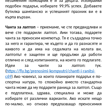
незаменим помощник е и за децата. Избирайки 
подобен подарък, избирате 99,9% успех. Добавете 
бутилка шампанско и успешният празник ви е в 
кърпа вързан.
Чанта за лаптоп
 – приемаме, че сте предвидливи и 
вече сте подарили лаптоп. Ами тогава, подарете 
чанта за преносим компютър. Тя е създадена точно 
за него и гарантира, че където и да го разнасяте и 
каквото и да има на седалката на колата ви, 
лаптопът е защитен и ще продължи да работи 
отлично и след изпитанията, на които го подлагате. 
Идеи за чанти за лаптоп: тук. 
(
https://fly.bg/prenosimi-kompyutri/chanti-i-ranitsi-
c69
) Ако човекът, за които планирате подарък е по-
спортна натура, то спокойно вместо стандартна 
чанта може да му подарите раница за лаптоп. Също 
е подплатена, здрава, специална и може да 
избирате от различни варианти. Ако искате нещо 
по-малко, но отново предпазващо преносимия 