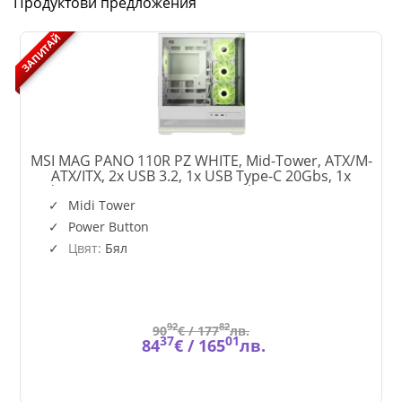
Продуктови предложения
ЗАПИТАЙ
MSI MAG PANO 110R PZ WHITE, Mid-Tower, ATX/M-
ATX/ITX, 2x USB 3.2, 1x USB Type-C 20Gbs, 1x
HEAVEN_ARCTIC
Audio/Mic, LED Button, ARGB Hub, 4x 120mm ARGB
Fans, ARGB Fan Hub, Mesh Panel, Tempered Glass,
Midi Tower
MAG_PANO_110R_PZ_WHI
White
Power Button
Цвят:
Бял
92
82
90
€ /
177
лв.
37
01
84
€ /
165
лв.