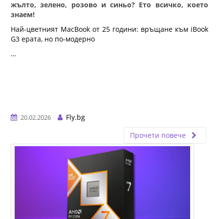
жълто, зелено, розово и синьо? Ето всичко, което
знаем!
Най-цветният MacBook от 25 години: връщане към iBook 
G3 ерата, но по-модерно
…
Fly.bg
20.02.2026
Прочети повече