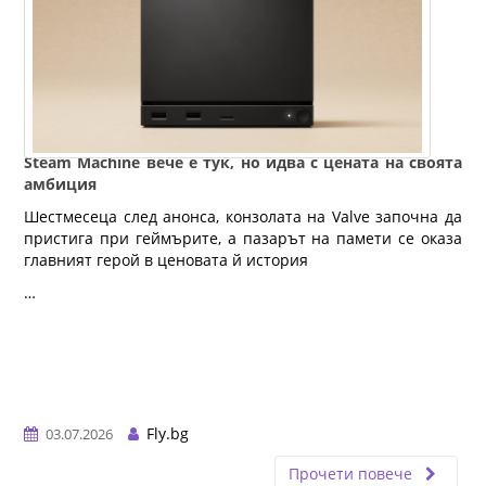
Steam Machine вече е тук, но идва с цената на своята
амбиция
Шестмесеца след анонса, конзолата на Valve започна да
пристига при геймърите, а пазарът на памети се оказа
главният герой в ценовата й история
…
Fly.bg
03.07.2026
Прочети повече