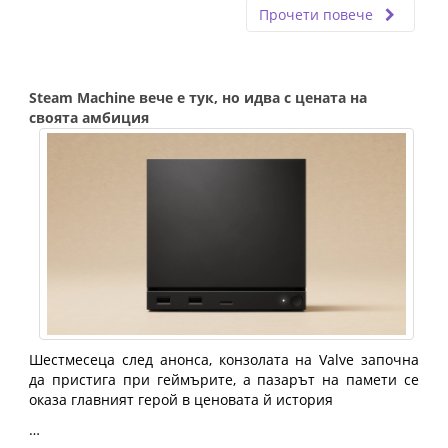
Прочети повече
Steam Machine вече е тук, но идва с цената на
своята амбиция
Шестмесеца след анонса, конзолата на Valve започна
да пристига при геймърите, а пазарът на памети се
оказа главният герой в ценовата й история
…