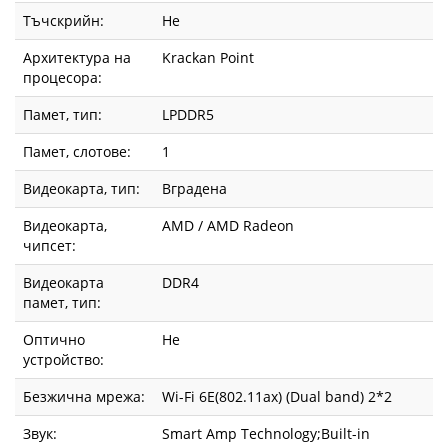
Тъчскрийн:
Не
Архитектура на
Krackan Point
процесора:
Памет, тип:
LPDDR5
Памет, слотове:
1
Видеокарта, тип:
Вградена
Видеокарта,
AMD / AMD Radeon
чипсет:
Видеокарта
DDR4
памет, тип:
Оптично
Не
устройство:
Безжична мрежа:
Wi-Fi 6E(802.11ax) (Dual band) 2*2
Звук:
Smart Amp Technology;Built-in