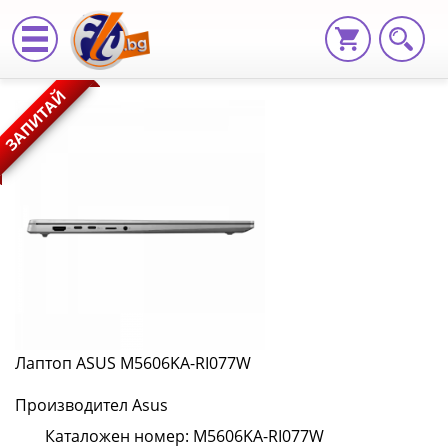
Лаптоп
ЗАПИТАЙ
ASUS
M5606KA-
RI077W
M5606KA-
RI077W
|
Fly.bg
Лаптоп ASUS M5606KA-RI077W
Производител Asus
Каталожен номер: M5606KA-RI077W