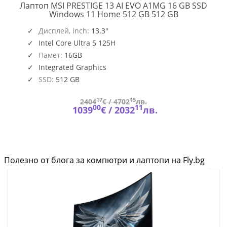
Лаптоп MSI PRESTIGE 13 AI EVO A1MG 16 GB SSD
PRESTIGE
Windows 11 Home 512 GB 512 GB
13
AI
Дисплей, inch:
13.3"
EVO
Intel Core Ultra 5 125H
A1MG
Памет:
16GB
Integrated Graphics
SSD:
512 GB
17
15
2404
€ /
4702
лв.
00
11
1039
€ /
2032
лв.
Полезно от блога за компютри и лаптопи на Fly.bg