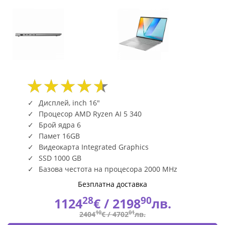
Дисплей, inch 16"
Процесор AMD Ryzen AI 5 340
Брой ядра 6
Памет 16GB
Видеокарта Integrated Graphics
SSD 1000 GB
Базова честота на процесора 2000 MHz
Безплатна доставка
28
90
1124
€ /
2198
лв.
10
01
2404
€ /
4702
лв.