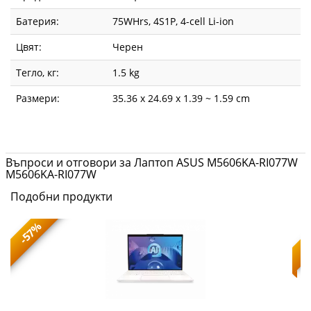
Батерия:
75WHrs, 4S1P, 4-cell Li-ion
Цвят:
Черен
Тегло, кг:
1.5 kg
Размери:
35.36 x 24.69 x 1.39 ~ 1.59 cm
Въпроси и отговори за Лаптоп ASUS M5606KA-RI077W
M5606KA-RI077W
Подобни продукти
-57%