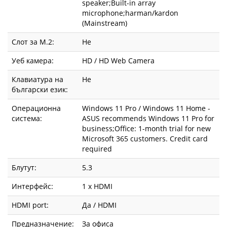
speaker;Built-in array
microphone;harman/kardon
(Mainstream)
Слот за М.2:
Не
Уеб камера:
HD / HD Web Camera
Клавиатура на
Не
български език:
Операционна
Windows 11 Pro / Windows 11 Home -
система:
ASUS recommends Windows 11 Pro for
business;Office: 1-month trial for new
Microsoft 365 customers. Credit card
required
Блутут:
5.3
Интерфейс:
1 x HDMI
HDMI port:
Да / HDMI
Предназначение:
За офиса