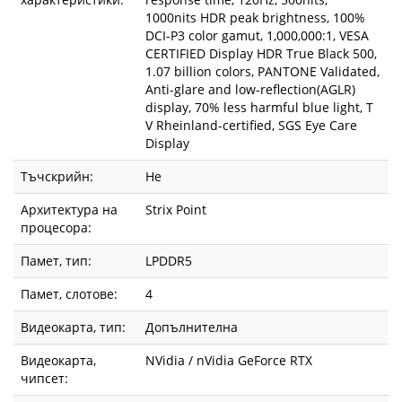
1000nits HDR peak brightness, 100%
DCI-P3 color gamut, 1,000,000:1, VESA
CERTIFIED Display HDR True Black 500,
1.07 billion colors, PANTONE Validated,
Anti-glare and low-reflection(AGLR)
display, 70% less harmful blue light, T
V Rheinland-certified, SGS Eye Care
Display
Тъчскрийн:
Не
Архитектура на
Strix Point
процесора:
Памет, тип:
LPDDR5
Памет, слотове:
4
Видеокарта, тип:
Допълнителна
Видеокарта,
NVidia / nVidia GeForce RTX
чипсет: