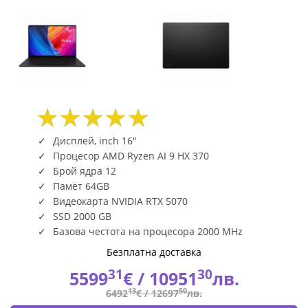
Дисплей, inch 16"
Процесор AMD Ryzen AI 9 HX 370
Брой ядра 12
Памет 64GB
Видеокарта NVIDIA RTX 5070
SSD 2000 GB
Базова честота на процесора 2000 MHz
Безплатна доставка
31
30
5599
€ /
10951
лв.
13
50
6492
€ /
12697
лв.