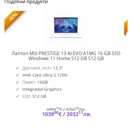
Подобни продукти
-57%
Лаптоп MSI PRESTIGE 13 AI EVO A1MG 16 GB SSD
PRESTIGE
Windows 11 Home 512 GB 512 GB
13
,
O109_PC16250_EMEA
AI
Дисплей, inch:
13.3"
EVO
Intel Core Ultra 5 125H
A1MG
Памет:
16GB
Integrated Graphics
SSD:
512 GB
17
15
2404
€ /
4702
лв.
00
11
1039
€ /
2032
лв.