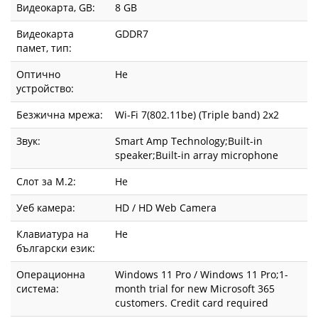
Видеокарта, GВ:
8 GB
Видеокарта
GDDR7
памет, тип:
Оптично
Не
устройство:
Безжична мрежа:
Wi-Fi 7(802.11be) (Triple band) 2x2
Звук:
Smart Amp Technology;Built-in
speaker;Built-in array microphone
Слот за М.2:
Не
Уеб камера:
HD / HD Web Camera
Клавиатура на
Не
български език:
Операционна
Windows 11 Pro / Windows 11 Pro;1-
система:
month trial for new Microsoft 365
customers. Credit card required