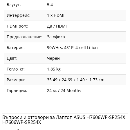
Блутут:
5.4
Интерфейс:
1 x HDMI
HDMI port:
Да / HDMI
Предназначение:
За офиса
Батерия:
90WHrs, 4S1P, 4-cell Li-ion
Цвят:
Черен
Тегло, кг:
1.85 kg
Размери:
35.49 x 24.69 x 1.49 ~ 1.73 cm
Гаранция:
24 м. / 24 Months
Въпроси и отговори за Лаптоп ASUS H7606WP-SR254X
H7606WP-SR254X