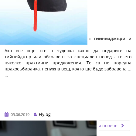
Практични и полезни подаръци за тийнейджъри и
абсолвенти: Част 1
Ако все още сте в чуденка какво да подарите на
тийнейджър или абсолвент за специален повод - то ето
няколко практични предложения. Те са не поредна
прахосъбирачка, ненужна вещ, която ще бъде забравена ...
…
Fly.bg
05.06.2019
Прочети повече