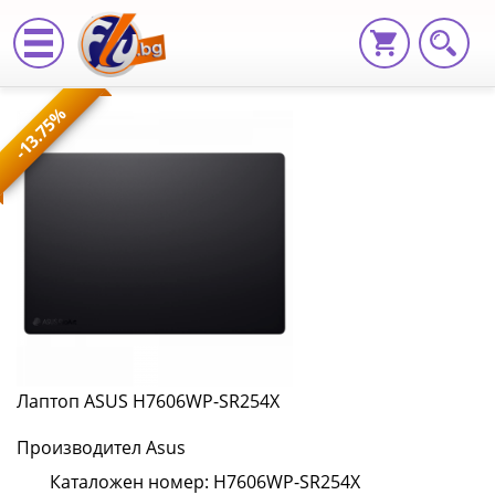
Лаптоп
-13.75%
ASUS
H7606WP-
SR254X
H7606WP-
SR254X
|
Fly.bg
Лаптоп ASUS H7606WP-SR254X
Производител Asus
Каталожен номер: H7606WP-SR254X