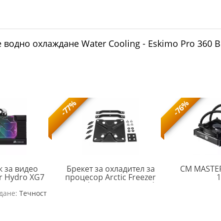
 водно охлаждане Water Cooling - Eskimo Pro 360 B
-77%
-76%
к за видео
Брекет за охладител за
CM MASTER
ir Hydro XG7
процесор Arctic Freezer
1
2070 Series
34 Intel LGA1700 Upgrade
CRS-
ARCTIC-
дане:
 Edition
Течност
Kit
ACC-
FAN-
9020008-
MPSAS00892A
WW