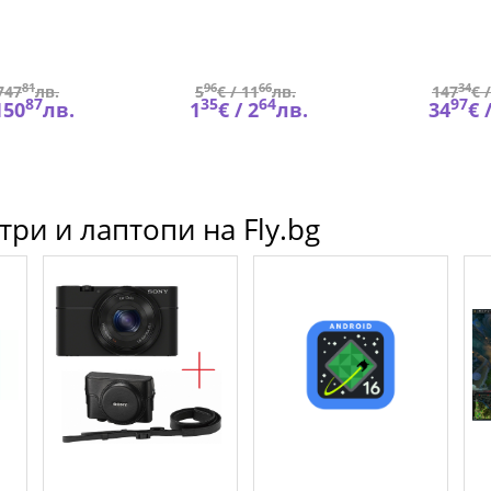
81
96
66
34
747
лв.
5
€ /
11
лв.
147
€ 
87
35
64
97
150
лв.
1
€ /
2
лв.
34
€ 
ри и лаптопи на Fly.bg