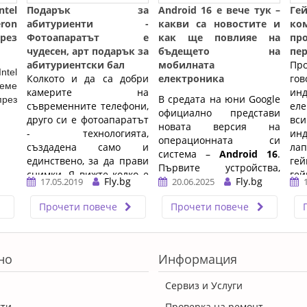
tel
Подарък за
Android 16 е вече тук –
Г
eron
абитуриенти -
какви са новостите и
ко
рез
Фотоапаратът е
как ще повлияе на
п
чудесен, арт подарък за
бъдещето на
пер
абитуриентски бал
мобилната
Пр
tel
Колкото и да са добри
електроника
го
еме
камерите на
и
В средата на юни Google
рез
съвременните телефони,
еле
официално представи
друго си е фотоапаратът
вси
новата версия на
- технологията,
ин
операционната си
създадена само и
ла
система –
Android 16
.
единствено, за да прави
ге
Първите устройства,
снимки. Я вижте колко е
ге
Fly.bg
които я получиха, са Pixel
Fly.bg
17.05.2019
20.06.2025
голям, дори, когато е в
гей
смартфоните, а
малък формат. ...…
Прочети повече
Прочети повече
паралелно с това
Samsung стартира
тестове на своята
обновена среда
One UI 8
,
но
Информация
базирана на Android 16.
…
Сервиз и Услуги
кти
Проверка на ремонт