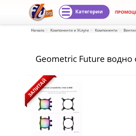
Категории
ПРОМОЦ
Geometric
Начало
Компоненти и Услуги
Компоненти
Вентил
Future
водно
Geometric Future водно 
охлаждане
Addressable RGB, LGA1
Water
ЗАПИТАЙ
Cooling
-
Eskimo
Pro
360