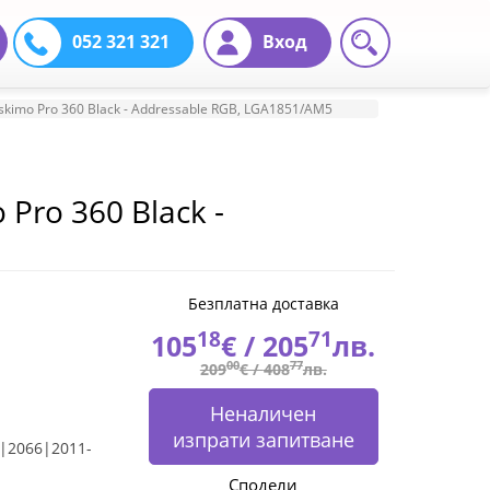
052 321 321
Вход
skimo Pro 360 Black - Addressable RGB, LGA1851/AM5
Pro 360 Black -
Безплатна доставка
18
71
105
€ /
205
лв.
00
77
209
€ /
408
лв.
Неналичен
изпрати запитване
|2066|2011-
Сподели