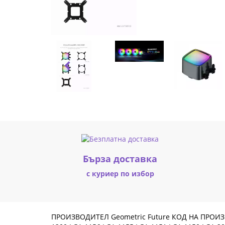
Black
-
Addressable
RGB,
LGA1851/AM5
GEO-
ESKIMO-
PRO-
Бърза доставка
36B
с куриер по избор
(6245)
|
ПРОИЗВОДИТЕЛ Geometric Future КОД НА ПРОИЗ