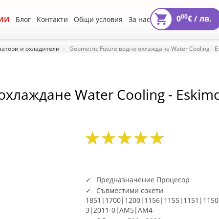
00
0
€ /
лв.
ИИ
Блог
Контакти
Общи условия
За нас
атори и охладители
Geometric Future водно охлаждане Water Cooling - E
охлаждане Water Cooling - Eskimo 
851/AM5
Предназначение Процесор
Съвместими сокети
1851|1700|1200|1156|1155|1151|1150
3|2011-0|AM5|AM4