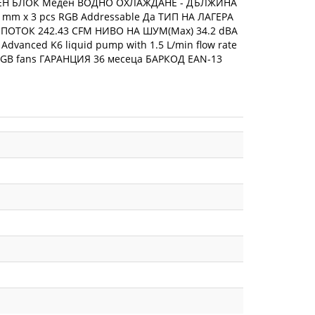
 ВОДЕН БЛОК Меден ВОДНО ОХЛАЖДАНЕ - ДЪЛЖИНА
m x 3 pcs RGB Addressable Да ТИП НА ЛАГЕРА
 ПОТОК 242.43 CFM НИВО НА ШУМ(Max) 34.2 dBA
nced K6 liquid pump with 1.5 L/min flow rate
1 ARGB fans ГАРАНЦИЯ 36 месеца БАРКОД EAN-13