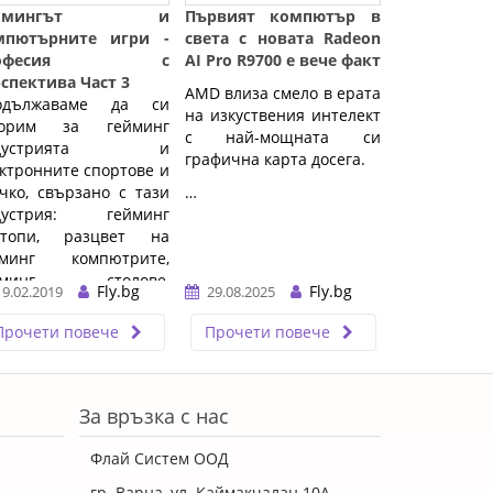
еймингът и
Първият компютър в
мпютърните игри -
света с новата Radeon
рофесия с
AI Pro R9700 е вече факт
спектива Част 3
AMD влиза смело в ерата
одължаваме да си
на изкуствения интелект
ворим за гейминг
с най-мощната си
ндустрията и
графична карта досега.
ктронните спортове и
чко, свързано с тази
…
дустрия: гейминг
птопи, разцвет на
йминг компютрите,
йминг столове,
Fly.bg
Fly.bg
19.02.2019
29.08.2025
минг конзоли, ...…
Прочети повече
Прочети повече
За връзка с нас
Флай Систем ООД
гр. Варна, ул. Каймакчалан 10А