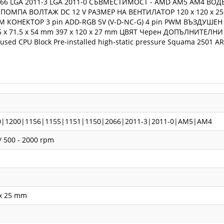
A 2066 LGA 2011-3 LGA 2011-0 СЪВМЕСТИМОСТ - AMD AM5 AM4
МПА ВОЛТАЖ DC 12 V РАЗМЕР НА ВЕНТИЛАТОР 120 x 120 x 25 m
M КОНЕКТОР 3 pin ADD-RGB 5V (V-D-NC-G) 4 pin PWM ВЪЗДУШЕН
71.5 x 54 mm 397 x 120 x 27 mm ЦВЯТ Черен ДОПЪЛНИТЕЛНИ Adva
ffused CPU Block Pre-installed high-static pressure Squama 250
0|1200|1156|1155|1151|1150|2066|2011-3|2011-0|AM5|AM4
/ 500 - 2000 rpm
 x 25 mm