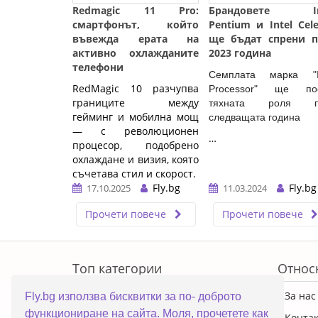
Redmagic 11 Pro:
Брандовете In
смартфонът, който
Pentium и Intel Cel
въвежда ерата на
ще бъдaт спрени п
активно охлажданите
2023 година
телефони
Семплата марка "In
RedMagic 10 разчупва
Processor" ще по
границите между
тяхната роля п
гейминг и мобилна мощ
следващата година
— с революционен
…
процесор, подобрено
охлаждане и визия, която
съчетава стил и скорост.
Fly.bg
Fly.bg
17.10.2025
11.03.2024
…
Прочети повече
Прочети повече
ERROR5
Топ категории
Относ
ПРОМОЦИИ
За нас
Fly.bg използва бисквитки за по- доброто
функциониране на сайта. Моля, прочетете как
Преносими компютри
Конта