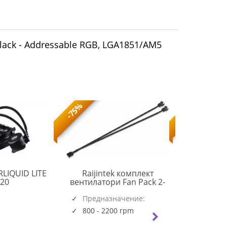
lack - Addressable RGB, LGA1851/AM5
-75%
-73%
LIQUID LITE
Raijintek комплект
Arctic
CM
20
вентилатори Fan Pack 2-
венти
MASTERLIQUID
in-1 2x120mm - AGERAS 12
140x140x16
LITE
0R40B00260
Предназначение:
WHITE ARGB-2
PWM PST -
Предна
120
(5723)
Системен
Системен
800 - 2200 rpm
150 - 1