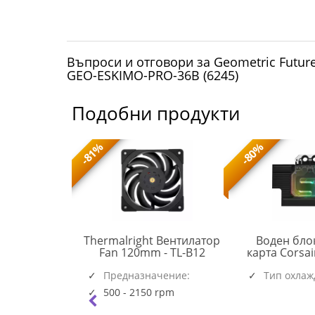
Въпроси и отговори за Geometric Future
GEO-ESKIMO-PRO-36B (6245)
Подобни продукти
-81%
-80%
 охлаждане
Thermalright Вентилатор
Воден бло
TL-
 III Pro 360
Fan 120mm - TL-B12
карта Corsa
ACFRE00184A
B12
Black
RGB за RTX 
(6537)
(5945)
чение:
Предназначение:
Тип охлаж
Founders
Системен
|AM5|AM4
500 - 2150 rpm
rpm