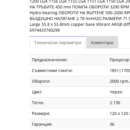
Fly.bg
1200 LGA 1156 LGA 1155 LGA 1151 LGA 1150 LG
НА ТРЪБИТЕ 450 mm ПОМПА ОБОРОТИ 3200 RPM ПО
Hydro bearing ОБОРОТИ НА ВЪРТЕНЕ 500-2000 RP
ВЪЗДУШНО НАЛЯГАНЕ 2.78 mmH2O РАЗМЕРИ 71.5 x 
Large 55.8 x 55.8mm copper base Vibrant ARGB di
6974433740298
Технически параметри
Коментари
Предназначение:
Процесор
Съвместими сокети:
1851|170
Обороти:
2000 rpm 
Цвят:
Черен
Тегло:
2.130
Размери:
120 x 120
Гаранция:
36