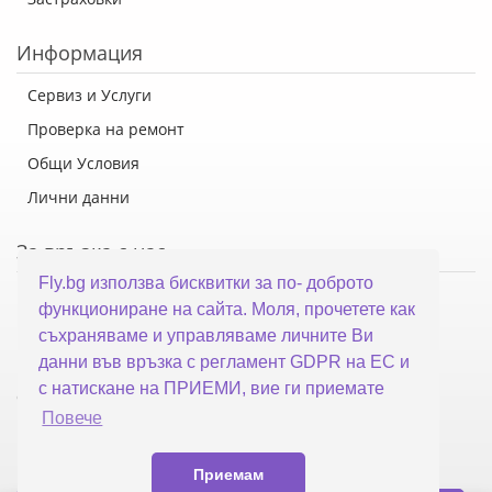
Информация
Сервиз и Услуги
Проверка на ремонт
Общи Условия
Лични данни
За връзка с нас
Fly.bg използва бисквитки за по- доброто
Флай Систем ООД
функциониране на сайта. Моля, прочетете как
гр. Варна, ул. Каймакчалан 10А
съхраняваме и управляваме личните Ви
тел: 052 321 321
данни във връзка с регламент GDPR на ЕС и
с натискане на ПРИЕМИ, вие ги приемате
office@fly.bg
Повече
Приемам