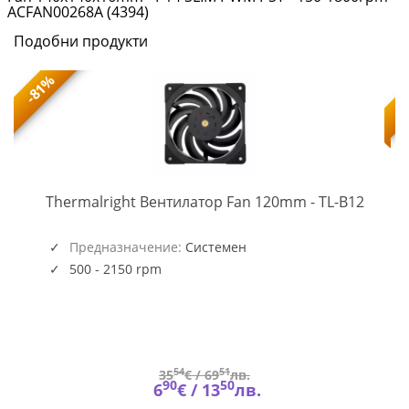
ACFAN00268A (4394)
Подобни продукти
-81%
TL-
Thermalright Вентилатор Fan 120mm - TL-B12
B12
(5945)
P-
Предназначение:
Системен
4
500 - 2150 rpm
54
51
35
€ /
69
лв.
90
50
6
€ /
13
лв.