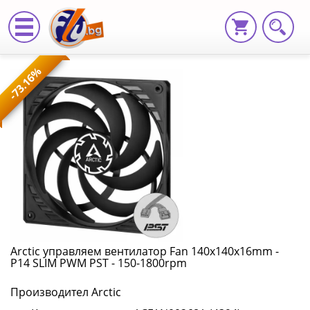
Arctic
-73.16%
управляем
вентилатор
Fan
140x140x16mm
-
P14
SLIM
Arctic управляем вентилатор Fan 140x140x16mm -
P14 SLIM PWM PST - 150-1800rpm
PWM
Производител Arctic
PST