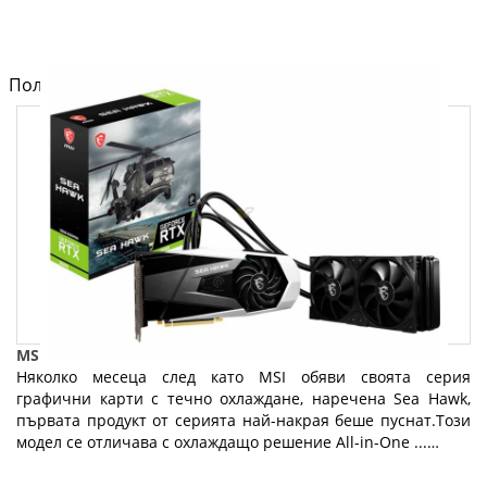
Полезно от блога за компютри и лаптопи на Fly.bg
MSI официално пусна GeForce RTX 3080 Sea Hawk X
Няколко месеца след като MSI обяви своята серия
графични карти с течно охлаждане, наречена Sea Hawk,
първата продукт от серията най-накрая беше пуснат.Този
модел се отличава с охлаждащо решение All-in-One ...…