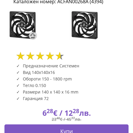
Каталожен номер: ACFAN00268A (4394)
-
150-
1800rpm
ACFAN00268A
(4394)
|
Предназначение Системен
Вид 140x140x16
Fly.bg
Обороти 150 - 1800 rpm
Тегло 0.150
Размери 140 x 140 x 16 mm
Гаранция 72
28
28
6
€ /
12
лв.
40
77
23
€ /
45
лв.
Купи