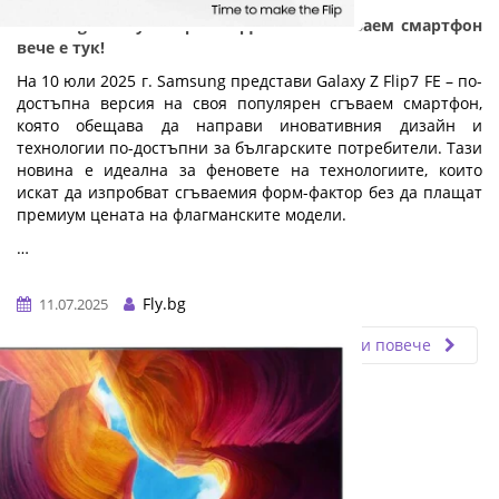
Samsung Galaxy Z Flip7 FE: Достъпен сгъваем смартфон
вече е тук!
На 10 юли 2025 г. Samsung представи Galaxy Z Flip7 FE – по-
достъпна версия на своя популярен сгъваем смартфон,
която обещава да направи иновативния дизайн и
технологии по-достъпни за българските потребители. Тази
новина е идеална за феновете на технологиите, които
искат да изпробват сгъваемия форм-фактор без да плащат
премиум цената на флагманските модели.
…
Fly.bg
11.07.2025
Прочети повече