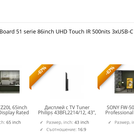
oard 51 serie 86inch UHD Touch IR 500nits 3xUSB-
-67%
-67%
Z20L 65inch
Дисплей с TV Tuner
SONY FW-50
Display Rated
Philips 43BFL2214/12, 43",
Professional
ration With
4K Ultra HD LED, 3840 x
For 16/7 O
rofessional
ch:
65 inch
2160, 350cd/m2, 1200:1,
Размер, inch:
43 inch
Essential 
Размер, 
FW-
tions
16/7, Speakers, Android TV
Func
Съотношение:
16:9
65EZ20L
16GB, Tuner DVB-T/T2/C,