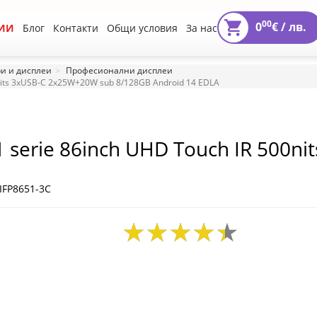
00
0
€ /
лв.
ИИ
Блог
Контакти
Общи условия
За нас
и и дисплеи
Професионални дисплеи
nits 3xUSB-C 2x25W+20W sub 8/128GB Android 14 EDLA
 serie 86inch UHD Touch IR 500n
A
IFP8651-3C