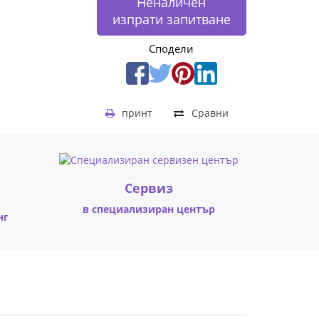
Неналичен
изпрати запитване
Сподели
принт
Сравни
Cервиз
в специализиран център
нг