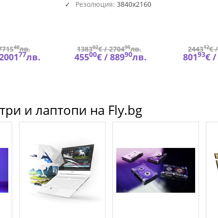
Резолюция:
3840x2160
Antenna IEC-75, Easy Link,
16064
Wireless LAN, HDMI
48
02
95
12
7715
лв.
1383
€ /
2704
лв.
2443
€ 
77
00
90
93
2001
лв.
455
€ /
889
лв.
801
€ 
ри и лаптопи на Fly.bg