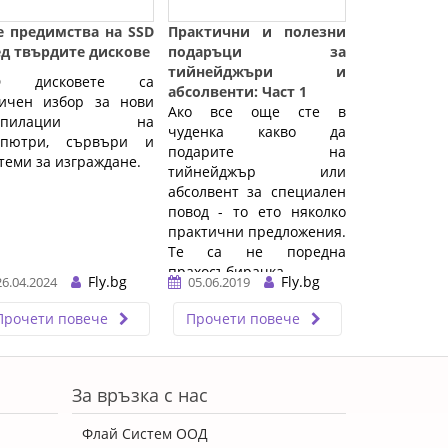
е предимства на SSD
Практични и полезни
ед твърдите дискове
подаръци за
тийнейджъри и
D дисковете са
абсолвенти: Част 1
личен избор за нови
Ако все още сте в
омпилации на
чуденка какво да
мпютри, сървъри и
подарите на
теми за изграждане.
тийнейджър или
абсолвент за специален
повод - то ето няколко
практични предложения.
Те са не поредна
прахосъбирачка,
Fly.bg
Fly.bg
26.04.2024
05.06.2019
ненужна вещ, която ще
бъде забравена ...…
Прочети повече
Прочети повече
За връзка с нас
Флай Систем ООД