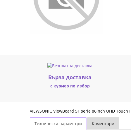
C
2x25W+20W
sub
8/128GB
Android
14
EDLA
Бърза доставка
IFP8651-
с куриер по избор
3C
|
VIEWSONIC ViewBoard 51 serie 86inch UHD Touch 
Fly.bg
Технически параметри
Коментари