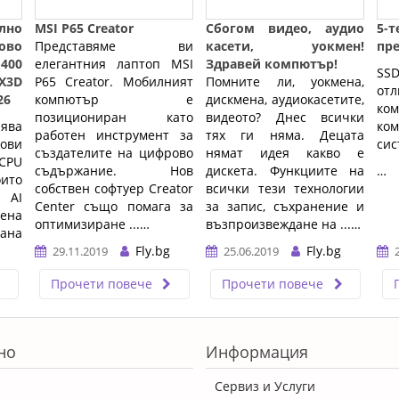
но
MSI P65 Creator
Сбогом видео, аудио
5-т
во
Представяме ви
касети, уокмен!
пр
 400
елегантния лаптоп MSI
Здравей компютър!
SS
0X3D
P65 Creator. Мобилният
Помните ли, уокмена,
от
26
компютър е
дискмена, аудиокасетите,
к
позициониран като
видеото? Днес всички
ва
ко
работен инструмент за
тях ги няма. Децата
ови
сис
създателите на цифрово
нямат идея какво е
CPU
съдържание. Нов
дискета. Функциите на
…
то
собствен софтуер Creator
всички тези технологии
 AI
Center също помага за
за запис, съхранение и
ена
оптимизиране ...…
възпроизвеждане на ...…
ана
Fly.bg
Fly.bg
29.11.2019
25.06.2019
 за
Прочети повече
Прочети повече
ние
топ
но
Информация
Сервиз и Услуги