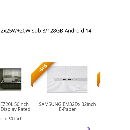
C 2x25W+20W sub 8/128GB Android 14
-64%
-63%
EZ20L 50inch
SAMSUNG EM32Dx 32inch
SAMSUNG 8
LH32EMDIBGBXEN
 Display Rated
E-Paper
16:9 QM8
peration With
500nits S
Professional
inch:
50 inch
black 3xH
FW-
tions
USB 2.0 x 
50EZ20L
Dual