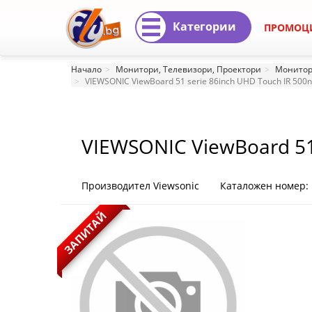
Категории
ПРОМОЦ
VIEWSONIC
Начало
Монитори, Телевизори, Проектори
Монитор
ViewBoard
VIEWSONIC ViewBoard 51 serie 86inch UHD Touch IR 500
51
serie
VIEWSONIC ViewBoard 51
86inch
8/128GB Android 14 EDL
Производител Viewsonic
Каталожен номер: 
UHD
Touch
ЗАПИТАЙ
IR
500nits
3xUSB-