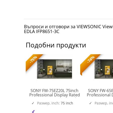
Въпроси и отговори за VIEWSONIC ViewB
EDLA IFP8651-3C
Подобни продукти
-75%
-74%
nch UHD/4K
SONY FW-75EZ20L 75inch
SONY FW-65E
 Slim-LED
Professional Display Rated
Professional 
kers 2x10W
For 16/7 Operation With
For 16/7 Ope
2.0 DP 1.2
Essential Professional
Размер, inch:
75 inch
Essential P
Размер, in
FW-
hernet WiFi
Functions
Func
LH75QMCEBGCXEN
75EZ20L
nd BT