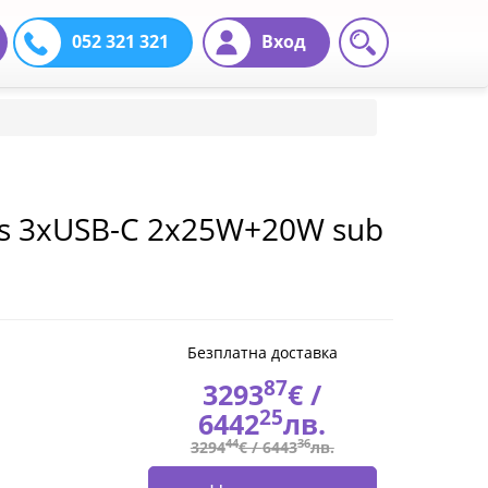
052 321 321
Вход
its 3xUSB-C 2x25W+20W sub
Безплатна доставка
87
3293
€ /
25
6442
лв.
44
36
3294
€ /
6443
лв.