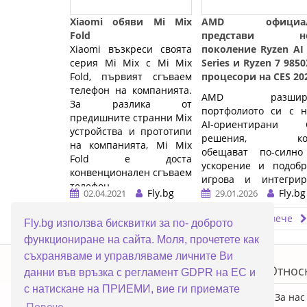
Xiaomi обяви Mi Mix
AMD официал
Fold
представи но
Xiaomi възкреси своята
поколение Ryzen AI
серия Mi Mix с Mi Mix
Series и Ryzen 7 985
Fold, първият сгъваем
процесори на CES 20
телефон на компанията.
AMD разширя
За разлика от
портфолиото си с н
предишните странни Mix
AI-ориентирани 
устройства и прототипи
решения, кои
на компанията, Mi Mix
обещават по-силно
Fold е доста
ускорение и подобр
конвенционален сгъваем
игрова и интегрир
телефон, ...…
Fly.bg
графична
Fly.bg
02.04.2021
29.01.2026
производителност
Прочети повече
Прочети повече
следващото поколе
Fly.bg използва бисквитки за по- доброто
лаптопи и деск
функциониране на сайта. Моля, прочетете как
системи.
ERROR5
съхраняваме и управляваме личните Ви
…
Топ категории
Относ
данни във връзка с регламент GDPR на ЕС и
с натискане на ПРИЕМИ, вие ги приемате
ПРОМОЦИИ
За нас