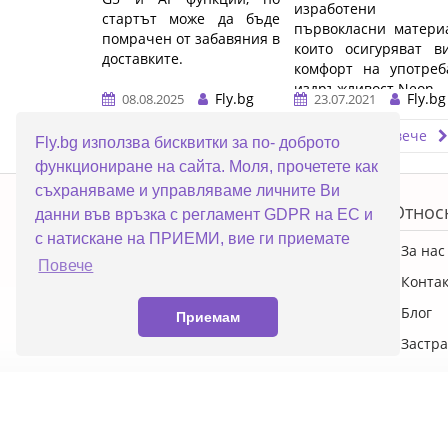
изработени 
стартът може да бъде
първокласни матери
помрачен от забавяния в
които осигуряват в
доставките.
комфорт на употреб
…
издръжливост.Neon 
Fly.bg
Fly.bg
08.08.2025
23.07.2021
...…
Прочети повече
Прочети повече
Fly.bg използва бисквитки за по- доброто
функциониране на сайта. Моля, прочетете как
ERROR5
съхраняваме и управляваме личните Ви
Топ категории
Относ
данни във връзка с регламент GDPR на ЕС и
с натискане на ПРИЕМИ, вие ги приемате
ПРОМОЦИИ
За нас
Повече
Преносими компютри
Конта
Настолни компютри
Блог
Приемам
Смартфони
Застра