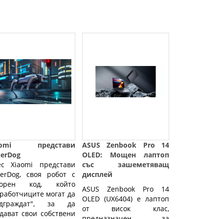
aomi представи
ASUS Zenbook Pro 14
berDog
OLED: Мощен лаптоп
ес Xiaomi представи
със зашеметяващ
erDog, своя робот с
дисплей
ворен код, който
ASUS Zenbook Pro 14
работчиците могат да
OLED (UX6404) е лаптоп
адграждат", за да
от висок клас,
дават свои собствени
предназначен за