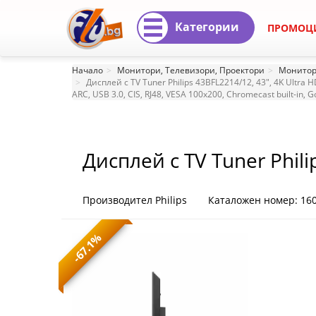
Категории
ПРОМОЦ
Дисплей
Начало
Монитори, Телевизори, Проектори
Монитор
с
Дисплей с TV Tuner Philips 43BFL2214/12, 43", 4K Ultra H
ARC, USB 3.0, CIS, RJ48, VESA 100x200, Chromecast built-in, G
TV
Tuner
Дисплей с TV Tuner Phili
Philips
350cd/m2, 1200:1, 16/7, 
43BFL2214/12,
Easy Link, Wireless LAN, 
Производител Philips
Каталожен номер: 16
43",
in, Google Play Store, Bla
-67.1%
4K
Ultra
HD