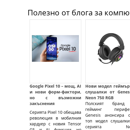
Store,
Полезно от блога за компют
Black
16064
|
Fly.bg
Google Pixel 10 – мощ, AI
Нови модел геймър
и нови форм-фактори,
слушалки от Genesi
но с възможни
Neon 750 RGB
закъснения
Полският бранд
гейминг перифе
Серията Pixel 10 обещава
Genesis анонсира с
революция в мобилния
топ модел слушалки
хардуер с новия Tensor
серията Neo
G5 и AI функции, но