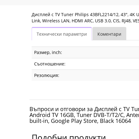
Tuner
DVB-
Дисплей с TV Tuner Philips 43BFL2214/12, 43", 4K U
Link, Wireless LAN, HDMI ARC, USB 3.0, CIS, RJ48, VE
T/T2/C,
Технически параметри
Коментари
Antenna
IEC-
Размер, inch:
75,
Съотношение:
Easy
Резолюция:
Link,
Wireless
LAN,
Въпроси и отговори за Дисплей с TV Tuner
Android TV 16GB, Tuner DVB-T/T2/C, Anten
HDMI
built-in, Google Play Store, Black 16064
ARC,
Подобни продукти