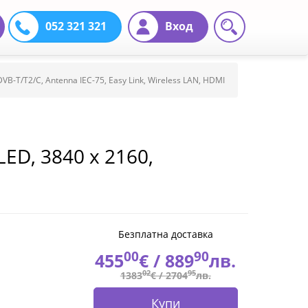
052 321 321
Вход
DVB-T/T2/C, Antenna IEC-75, Easy Link, Wireless LAN, HDMI
LED, 3840 x 2160,
DVB-T/T2/C, Antenna IEC-75,
 100x200, Chromecast built-
Безплатна доставка
00
90
455
€ /
889
лв.
02
95
1383
€ /
2704
лв.
Купи