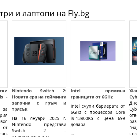
ри и лаптопи на Fly.bg
ски
Nintendo Switch 2:
Intel премина
Xi
s -
Новата ера на гейминга
границата от 6GHz
Cy
започна с гръм и
Дн
Intel счупи бариерата от
 за
трясък
Cyb
6GHz с процесора Core
рия
от
На 16 януари 2025 г.
i9-13900KS с цена 699
воя
раз
Nintendo представи
долара
 от
"н
Switch 2 –
n,
…
съз
дългоочакваното