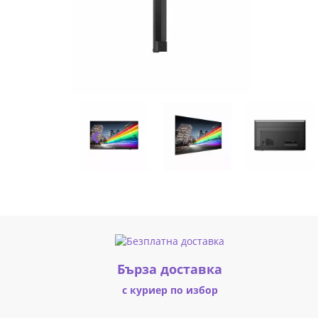
LED,
3840
x
2160,
350cd/m2,
1200:1,
16/7,
Speakers,
Android
TV
Бърза доставка
16GB,
с куриер по избор