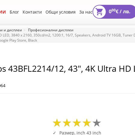
00
0
€ /
лв.
ИИ
Блог
Контакти
Общи условия
За нас
и и дисплеи
Професионални дисплеи
D LED, 3840 x 2160, 350cd/m2, 1200:1, 16/7, Speakers, Android TV 16GB, Tuner 
oogle Play Store, Black
ps 43BFL2214/12, 43", 4K Ultra HD 
Speakers, Android TV 16GB, Tuner 
HDMI ARC, USB 3.0, CIS, RJ48, VESA
064
ck
02
95
2704
02
95
2704
Размер, inch 43 inch