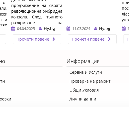
от
пр
продължение на своята
али,
по
революционна хибридна
исок
Xi
конзола. След пълното
а и
упр
разкриване на
750
детайлите по време на
Fly.bg
Fly.bg
04.04.2025
11.03.2024
Nintendo Direct на 2
Прочети повече
Прочети повече
април, гейминг
общността вече знае
какво да очаква от тази
нова машина, която ще
но
Информация
бъде пусната в продажба
на 5 юни 2025 г.
Сервиз и Услуги
…
кти
Проверка на ремонт
Общи Условия
ховки
Лични данни