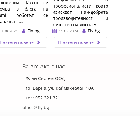
иложения. Както се
професионалисти, които
сочва в блога на
изискват най-добрата
aomi, роботът се
производителност и
авлява ...…
качество на дисплея.
Fly.bg
Fly.bg
13.08.2021
11.03.2024
…
Прочети повече
Прочети повече
За връзка с нас
Флай Систем ООД
гр. Варна, ул. Каймакчалан 10А
тел: 052 321 321
office@fly.bg