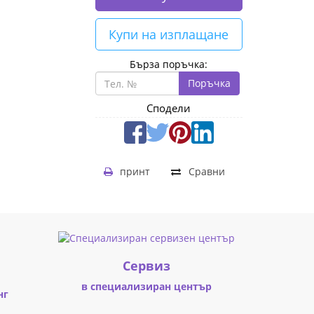
Купи на изплащане
Бърза поръчка:
Поръчка
Сподели
принт
Сравни
Cервиз
в специализиран център
нг