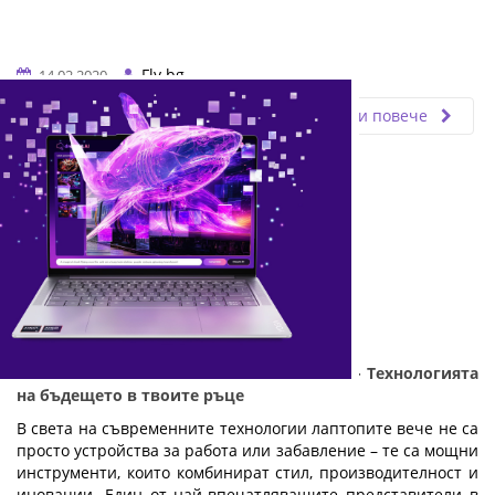
Fly.bg
14.02.2020
Прочети повече
LENOVO YOGA Pro 7 с AMD Ryzen AI 9 365 - Технологията
на бъдещето в твоите ръце
В света на съвременните технологии лаптопите вече не са
просто устройства за работа или забавление – те са мощни
инструменти, които комбинират стил, производителност и
иновации. Един от най-впечатляващите представители в