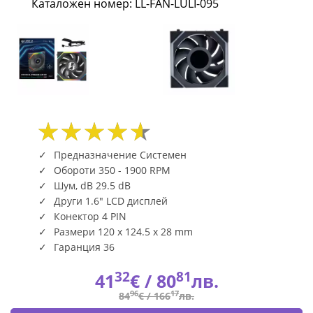
Каталожен номер: LL-FAN-LULI-095
-
120
mm
Черен
LL-
FAN-
Предназначение Системен
Обороти 350 - 1900 RPM
LULI-
Шум, dB 29.5 dB
Други 1.6" LCD дисплей
095
Конектор 4 PIN
|
Размери 120 x 124.5 x 28 mm
Гаранция 36
Fly.bg
32
81
41
€ /
80
лв.
96
17
84
€ /
166
лв.