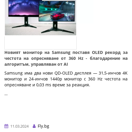
Новият монитор на Samsung поставя OLED рекорд за
честота на опресняване от 360 Hz - благодарение на
алгоритъм, управляван от AI
Samsung има два нови QD-OLED дисплея — 31,5-инчов 4K
монитор и 24-инчов 1440p монитор с 360 Hz честота на
опресняване и 0,03 ms време за реакция.
…
Fly.bg
11.03.2024