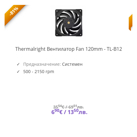
-81%
TL-
-
Thermalright Вентилатор Fan 120mm - TL-B12
B12
(5945)
Предназначение:
Системен
500 - 2150 rpm
54
51
35
€ /
69
лв.
90
50
6
€ /
13
лв.