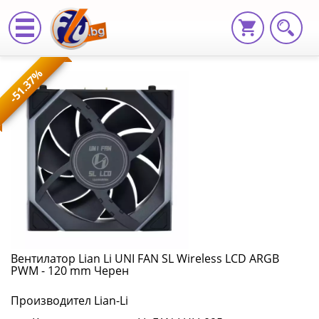
Вентилатор
-51.37%
Lian
Li
UNI
FAN
SL
Wireless
LCD
Вентилатор Lian Li UNI FAN SL Wireless LCD ARGB
PWM - 120 mm Черен
ARGB
Производител Lian-Li
PWM