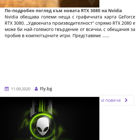
По-подробен поглед към новата RTX 3080 на Nvidia
Nvidia обещава големи неща с графичната карта GeForce
RTX 3080. „Удвоената производителност“ спрямо RTX 2080 е
може би най-голямото твърдение от всички, с обещания за
пробив в компютърните игри. Представяме ...…
Fly.bg
11.09.2020
Прочети повече