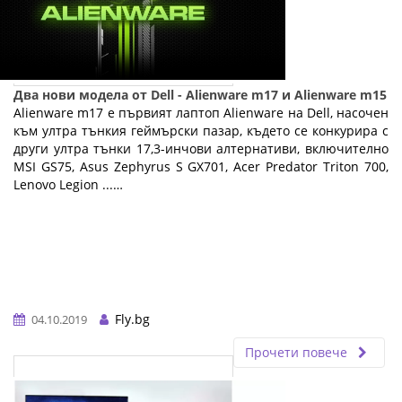
Два нови модела от Dell - Alienware m17 и Alienware m15
Alienware m17 е първият лаптоп Alienware на Dell, насочен
към ултра тънкия геймърски пазар, където се конкурира с
други ултра тънки 17,3-инчови алтернативи, включително
MSI GS75, Asus Zephyrus S GX701, Acer Predator Triton 700,
Lenovo Legion ...…
Fly.bg
04.10.2019
Прочети повече