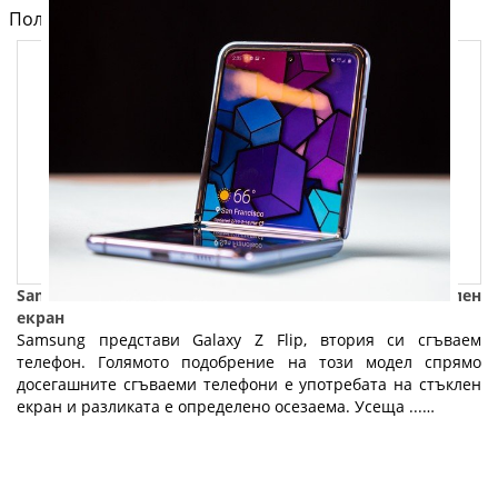
Полезно от блога за компютри и лаптопи на Fly.bg
Samsung Galaxy Z Flip - сгъваем телефон със стъклен
екран
Samsung представи Galaxy Z Flip, втория си сгъваем
телефон. Голямото подобрение на този модел спрямо
досегашните сгъваеми телефони е употребата на стъклен
екран и разликата е определено осезаема. Усеща ...…