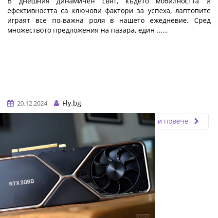
В днешния динамичен свят, където мобилността и
ефективността са ключови фактори за успеха, лаптопите
играят все по-важна роля в нашето ежедневие. Сред
множеството предложения на пазара, един ...…
Fly.bg
20.12.2024
Прочети повече