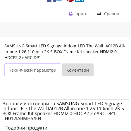
HDCP2.2
eARC
принт
Сравни
DP1
LH012IABMHS/EN
|
SAMSUNG Smart LED Signage Indoor LED The Wall IA012B All-
in-one 1.26 110inch 2K S-BOX Frame Kit speaker HDMI2.0
Fly.bg
HDCP2.2 eARC DP1
Технически параметри
Коментари
Въпроси и отговори за SAMSUNG Smart LED Signage
Indoor LED The Wall IA012B All-in-one 1.26 110inch 2K S-
BOX Frame Kit speaker HDMI2.0 HDCP2.2 eARC DP1
LH012IABMHS/EN
Подобни продукти