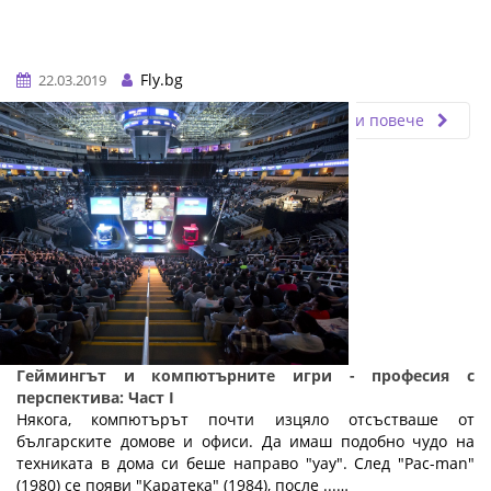
Fly.bg
22.03.2019
Прочети повече
Геймингът и компютърните игри - професия с
перспектива: Част I
Някога, компютърът почти изцяло отсъстваше от
българските домове и офиси. Да имаш подобно чудо на
техниката в дома си беше направо "уау". След "Pac-man"
(1980) се появи "Каратека" (1984), после ...…