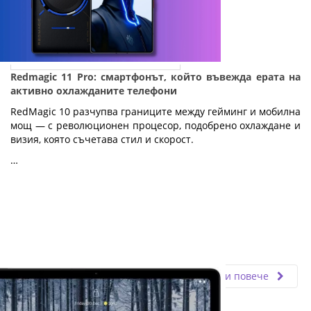
Redmagic 11 Pro: смартфонът, който въвежда ерата на
активно охлажданите телефони
RedMagic 10 разчупва границите между гейминг и мобилна
мощ — с революционен процесор, подобрено охлаждане и
визия, която съчетава стил и скорост.
…
Fly.bg
17.10.2025
Прочети повече