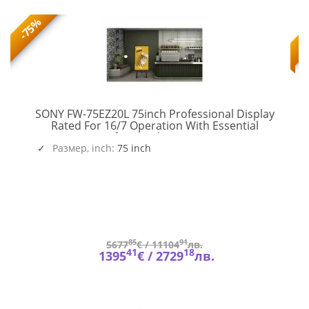
-75%
SONY FW-75EZ20L 75inch Professional Display
Rated For 16/7 Operation With Essential
QMCEBGCXEN
FW-
Professional Functions
75EZ20L
Размер, inch:
75 inch
85
91
5677
€ /
11104
лв.
41
18
1395
€ /
2729
лв.