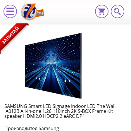
SAMSUNG
ЗАПИТАЙ
Smart
LED
Signage
Indoor
LED
The
Wall
SAMSUNG Smart LED Signage Indoor LED The Wall
IA012B All-in-one 1.26 110inch 2K S-BOX Frame Kit
IA012B
speaker HDMI2.0 HDCP2.2 eARC DP1
All-
Производител Samsung