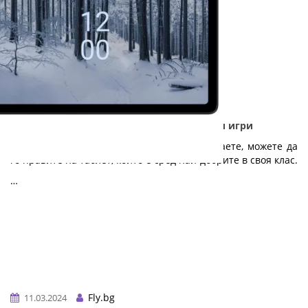
Nokia T21 - Дълготраен таблет за работа и игри
Независимо дали работите, учите или играете, можете да
го правите на таблет, който е сред най-добрите в своя клас.
…
Fly.bg
11.03.2024