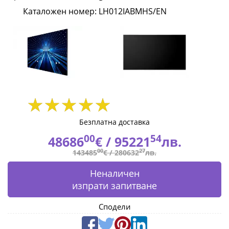
in-
Каталожен номер: LH012IABMHS/EN
one
1.26
110inch
2K
S-
Безплатна доставка
BOX
00
54
48686
€ /
95221
лв.
Frame
00
27
143485
€ /
280632
лв.
Kit
Неналичен
изпрати запитване
speaker
Сподели
HDMI2.0