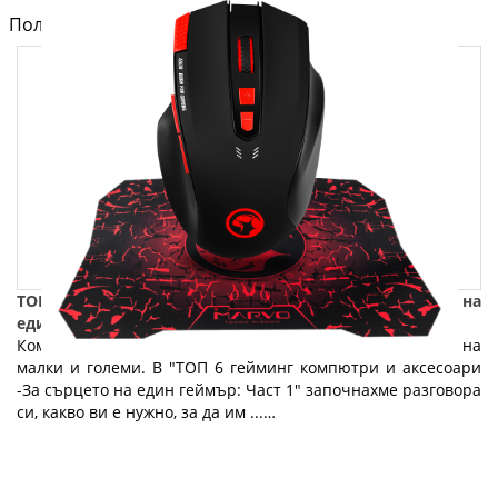
Полезно от блога за компютри и лаптопи на Fly.bg
ТОП 6 гейминг компютри и аксесоари - За сърцето на
един геймър: Част 2
Компютърните игри са любимо предизвикателство на
малки и големи. В "ТОП 6 гейминг компютри и аксесоари
-За сърцето на един геймър: Част 1" започнахме разговора
си, какво ви е нужно, за да им ...…