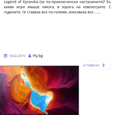
Legend of Kyrandia (за по-приключенски настроените)? Ех,
какви игри имаше някога, в зората на компютрите. С
годините, те ставаха все по-големи, изискваха все ...…
Fly.bg
18.02.2019
Прочети повече