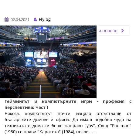
Fly.bg
02.04.2021
Прочети повече
Геймингът и компютърните игри - професия с
перспектива: Част I
Някога, компютърът почти изцяло отсъстваше от
българските домове и офиси. Да имаш подобно чудо на
техниката в дома си беше направо "уау". След "Pac-man"
(1980) се появи "Каратека" (1984), после ...…