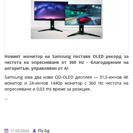
Новият монитор на Samsung поставя OLED рекорд за
честота на опресняване от 360 Hz - благодарение на
алгоритъм, управляван от AI
Samsung има два нови QD-OLED дисплея — 31,5-инчов 4K
монитор и 24-инчов 1440p монитор с 360 Hz честота на
опресняване и 0,03 ms време за реакция.
…
Fly.bg
11.03.2024