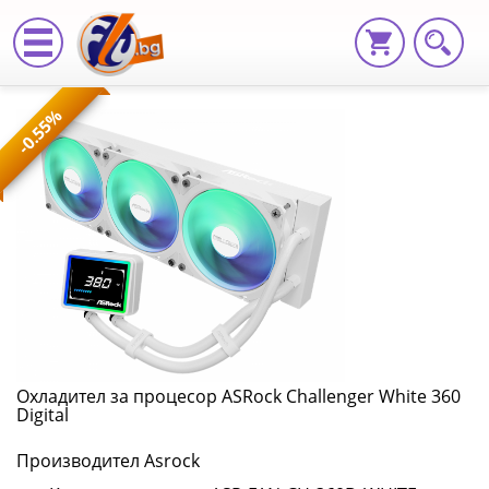
Охладител
-0.55%
за
процесор
ASRock
Challenger
White
360
Digital
Охладител за процесор ASRock Challenger White 360
Digital
ASR-
Производител Asrock
FAN-