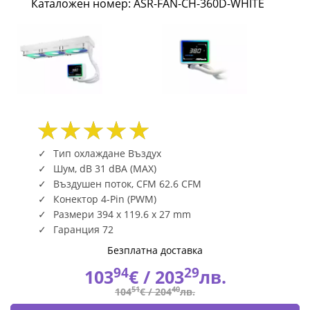
Каталожен номер: ASR-FAN-CH-360D-WHITE
CH-
360D-
WHITE
|
Fly.bg
Тип охлаждане Въздух
Шум, dB 31 dBA (MAX)
Въздушен поток, CFM 62.6 CFM
Конектор 4-Pin (PWM)
Размери 394 x 119.6 x 27 mm
Гаранция 72
Безплатна доставка
94
29
103
€ /
203
лв.
51
40
104
€ /
204
лв.