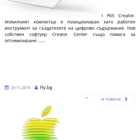
MSI P65 Creator
Представяме ви елегантния лаптоп MSI P65 Creator.
Мобилният компютър е позициониран като работен
инструмент за създателите на цифрово съдържание. Нов
собствен софтуер Creator Center също помага за
оптимизиране ...…
Fly.bg
29.11.2019
Прочети повече