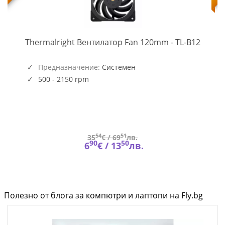
TL-
-
Thermalright Вентилатор Fan 120mm - TL-B12
B12
(5945)
Предназначение:
Системен
500 - 2150 rpm
54
51
35
€ /
69
лв.
90
50
6
€ /
13
лв.
Полезно от блога за компютри и лаптопи на Fly.bg