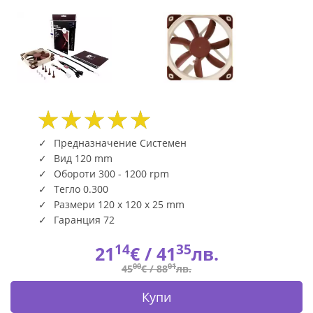
(1411)
|
Fly.bg
Предназначение Системен
Вид 120 mm
Обороти 300 - 1200 rpm
Тегло 0.300
Размери 120 x 120 x 25 mm
Гаранция 72
14
35
21
€ /
41
лв.
00
01
45
€ /
88
лв.
Купи