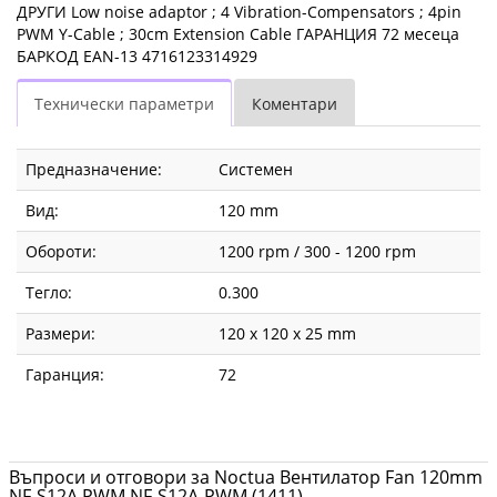
ДРУГИ Low noise adaptor ; 4 Vibration-Compensators ; 4pin
PWM Y-Cable ; 30cm Extension Cable ГАРАНЦИЯ 72 месеца
БАРКОД EAN-13 4716123314929
Технически параметри
Коментари
Предназначение:
Системен
Вид:
120 mm
Обороти:
1200 rpm / 300 - 1200 rpm
Тегло:
0.300
Размери:
120 x 120 x 25 mm
Гаранция:
72
Въпроси и отговори за Noctua Вентилатор Fan 120mm
NF-S12A PWM NF-S12A-PWM (1411)