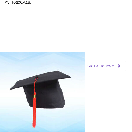
му подхожда.
…
Fly.bg
14.06.2024
Прочети повече