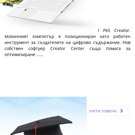
MSI P65 Creator
Представяме ви елегантния лаптоп MSI P65 Creator.
Мобилният компютър е позициониран като работен
инструмент за създателите на цифрово съдържание. Нов
собствен софтуер Creator Center също помага за
оптимизиране ...…
Fly.bg
29.11.2019
Прочети повече