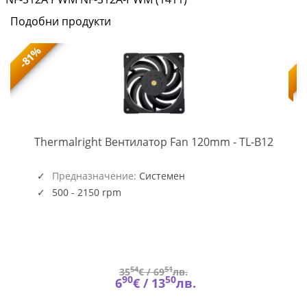
Подобни продукти
-81%
TL-
-
Thermalright Вентилатор Fan 120mm - TL-B12
B12
(5945)
Предназначение:
Системен
500 - 2150 rpm
54
51
35
€ /
69
лв.
90
50
6
€ /
13
лв.