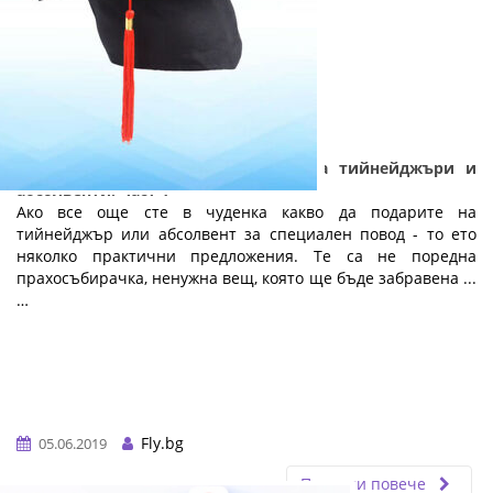
Практични и полезни подаръци за тийнейджъри и
абсолвенти: Част 1
Ако все още сте в чуденка какво да подарите на
тийнейджър или абсолвент за специален повод - то ето
няколко практични предложения. Те са не поредна
прахосъбирачка, ненужна вещ, която ще бъде забравена ...
…
Fly.bg
05.06.2019
Прочети повече