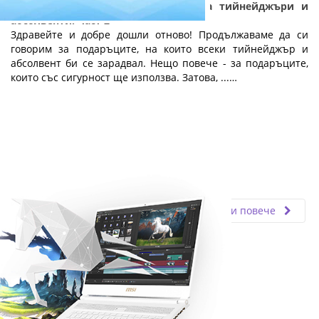
Практични и полезни подаръци за тийнейджъри и
абсолвенти: Част 2
Здравейте и добре дошли отново! Продължаваме да си
говорим за подаръците, на които всеки тийнейджър и
абсолвент би се зарадвал. Нещо повече - за подаръците,
които със сигурност ще използва. Затова, ...…
Fly.bg
05.06.2019
Прочети повече