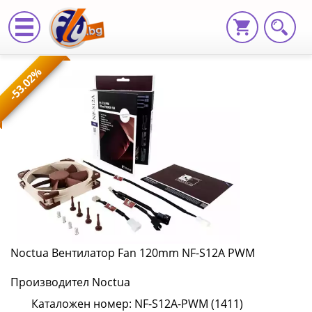
Noctua
-53.02%
Вентилатор
Fan
120mm
NF-
S12A
PWM
NF-
Noctua Вентилатор Fan 120mm NF-S12A PWM
S12A-
Производител Noctua
PWM
Каталожен номер: NF-S12A-PWM (1411)