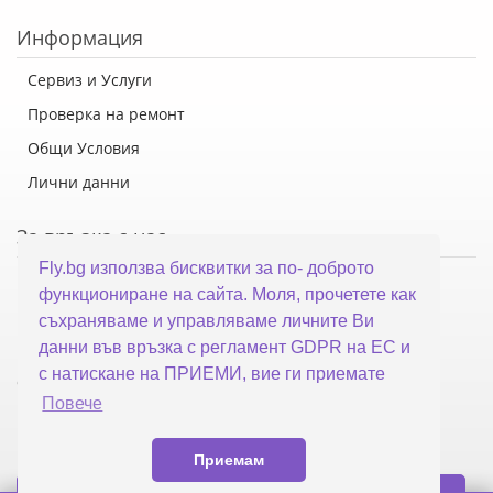
Информация
Сервиз и Услуги
Проверка на ремонт
Общи Условия
Лични данни
За връзка с нас
Fly.bg използва бисквитки за по- доброто
Флай Систем ООД
функциониране на сайта. Моля, прочетете как
гр. Варна, ул. Каймакчалан 10А
съхраняваме и управляваме личните Ви
тел: 052 321 321
данни във връзка с регламент GDPR на ЕС и
с натискане на ПРИЕМИ, вие ги приемате
office@fly.bg
Повече
Приемам