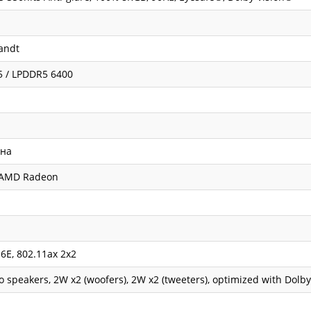
andt
 / LPDDR5 6400
ена
 AMD Radeon
 6E, 802.11ax 2x2
o speakers, 2W x2 (woofers), 2W x2 (tweeters), optimized with Dolb