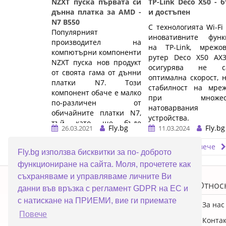
NZXT пуска първата си
TP-Link Deco X50 - 
дънна платка за AMD -
и достъпен
N7 B550
С технологията Wi-Fi
Популярният
иновативните функ
производител на
на TP-Link, мрежов
компютърни компоненти
рутер Deco X50 AX3
NZXT пуска нов продукт
осигурява не с
от своята гама от дънни
оптимална скорост, 
платки N7. Този
стабилност на мреж
компонент обаче е малко
при множест
по-различен от
натоварвания
обичайните платки N7,
устройства.
тъй като ще бъде
Fly.bg
Fly.bg
26.03.2021
11.03.2024
първата ...…
…
Прочети повече
Прочети повече
Fly.bg използва бисквитки за по- доброто
функциониране на сайта. Моля, прочетете как
ERROR5
съхраняваме и управляваме личните Ви
Топ категории
Относ
данни във връзка с регламент GDPR на ЕС и
с натискане на ПРИЕМИ, вие ги приемате
ПРОМОЦИИ
За нас
Повече
Преносими компютри
Конта