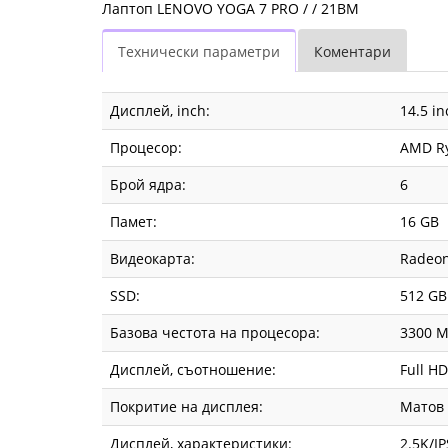
Лаптоп LENOVO YOGA 7 PRO / / 21BM
Технически параметри
Коментари
Дисплей, inch:
14.5 in
Процесор:
AMD Ry
Брой ядра:
6
Памет:
16 GB
Видеокарта:
Radeo
SSD:
512 GB
Базова честота на процесора:
3300 
Дисплей, съотношение:
Full HD
Покритие на дисплея:
Матов
Дисплей, характеристики:
2.5K/IP