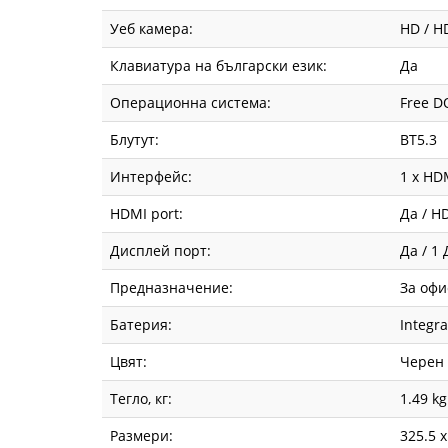
Уеб камера:
HD / H
Клавиатура на български език:
Да
Операционна система:
Free D
Блутут:
BT5.3
Интерфейс:
1 x HD
HDMI port:
Да / H
Дисплей порт:
Да / 1
Предназначение:
За офи
Батерия:
Integr
Цвят:
Черен
Тегло, кг:
1.49 kg
Размери:
325.5 