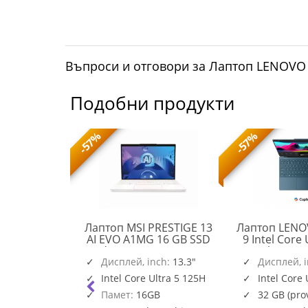
Въпроси и отговори за Лаптоп LENOVO 
Подобни продукти
-57%
-57%
O IdeaPad 5
Лаптоп MSI PRESTIGE 13
Лаптоп LENO
en AI 5 340
AI EVO A1MG 16 GB SSD
9 Intel Core 
GA Touch
Windows 11 Home 512 GB
14inch WQU
PRESTIGE
12GB PCIe
nch:
14"
Дисплей, inch:
512 GB
13.3"
120Hz Touc
Дисплей, 
83KT001ABM
13
a Grey
1TB PCIe W
AI 5 340
Intel Core Ultra 5 125H
Intel Core 
AI
Teal 32 GB
vided memory
Памет:
16GB
32 GB (pr
EVO
Pro 1