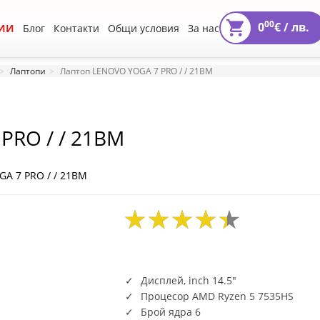
00
0
€ /
лв.
ИИ
Блог
Контакти
Общи условия
За нас
Лаптопи
Лаптоп LENOVO YOGA 7 PRO / / 21BM
PRO / / 21BM
GA 7 PRO / / 21BM
Дисплей, inch 14.5"
Процесор AMD Ryzen 5 7535HS
Брой ядра 6