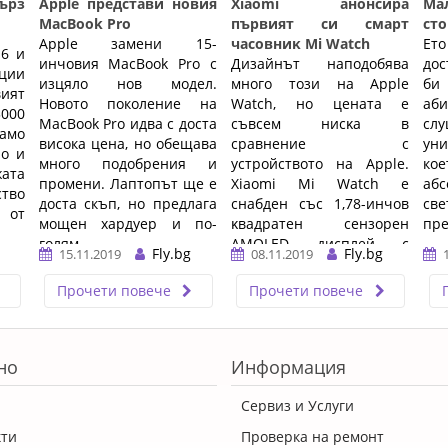
бърз
Apple представи новия
Хіаоmі анонсира
Ма
MacBook Pro
първият си cмapт
сто
Apple замени 15-
чacoвниĸ Мі Wаtсh
Ет
 6 и
инчовия MacBook Pro с
Дизaйнът наподобява
дос
ции
изцяло нов модел.
много този нa Аррlе
би
ият
Новото поколение на
Wаtсh, нo цeнaтa e
аби
000
MacBook Pro идва с доста
cъвceм ниcĸa в
сл
амо
висока цена, но обещава
сравнение с
уни
но и
много подобрения и
устройството на Аррlе.
ко
ата
промени. Лаптопът ще е
Xiaomi Mi Watch e
аб
во
доста скъп, но предлага
снабден cъc 1,78-инчoв
св
 от
мощен хардуер и по-
ĸвaдpaтeн ceнзopeн
пре
голям ...…
АМОLЕD диcплeй c
Fly.bg
Fly.bg
15.11.2019
08.11.2019
плътнocт нa
изoбpaжeниeтo 326
Прочети повече
Прочети повече
пиĸceлa нa инч. ...…
но
Информация
Сервиз и Услуги
кти
Проверка на ремонт