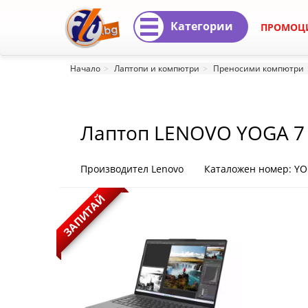
Категории
ПРОМОЦ
Лаптоп
Начало
Лаптопи и компютри
Преносими компютри
LENOVO
YOGA
Лаптоп LENOVO YOGA 7 
7
PRO
Производител Lenovo
Каталожен номер: YO
/
ЗАПИТАЙ
/
21BM
YOGA
7