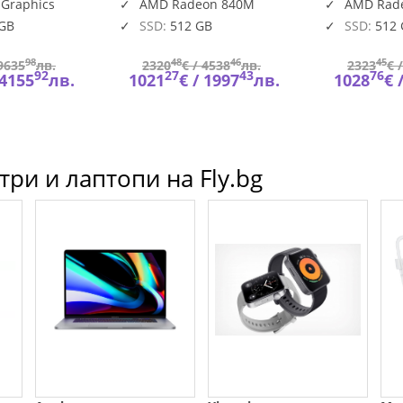
DDR5, 5600 MT/s, 512 GB
AMD Radeo
 Graphics
AMD Radeon 840M
AMD Rad
BTO601_PC14255_EME
SSD, AMD Rad
HDR+IR
 GB
SSD:
512 GB
SSD:
512
98
48
46
45
9635
лв.
2320
€ /
4538
лв.
2323
€ 
92
27
43
76
4155
лв.
1021
€ /
1997
лв.
1028
€ 
ри и лаптопи на Fly.bg