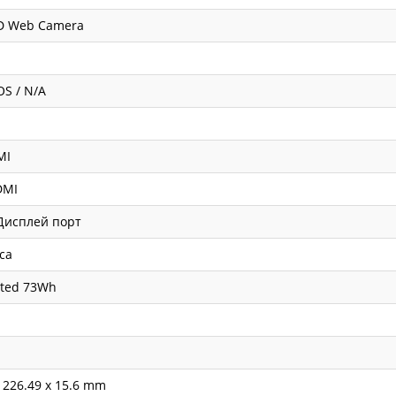
D Web Camera
OS / N/A
MI
DMI
 Дисплей порт
са
ated 73Wh
x 226.49 x 15.6 mm