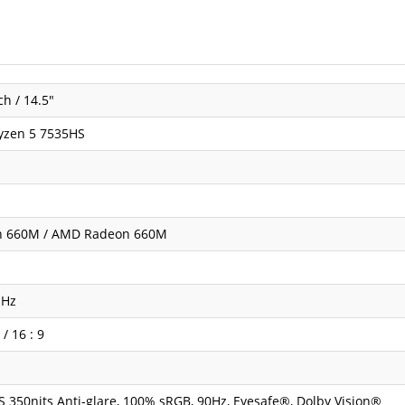
ch / 14.5"
zen 5 7535HS
n 660M / AMD Radeon 660M
MHz
 / 16 : 9
S 350nits Anti-glare, 100% sRGB, 90Hz, Eyesafe®, Dolby Vision®