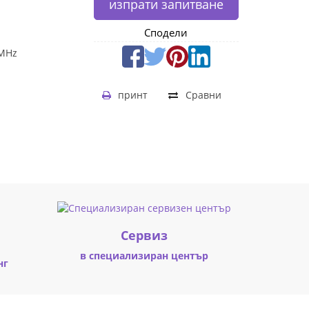
изпрати запитване
Сподели
 MHz
принт
Сравни
Cервиз
в специализиран център
нг