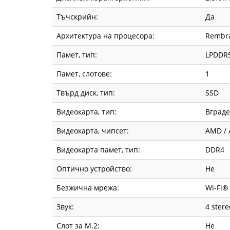
Тъчскрийн:
Да
Архитектура на процесора:
Rembr
Памет, тип:
LPDDR5
Памет, слотове:
1
Твърд диск, тип:
SSD
Видеокарта, тип:
Вград
Видеокарта, чипсет:
AMD /
Видеокарта памет, тип:
DDR4
Оптично устройство:
Не
Безжична мрежа:
Wi-Fi®
Звук:
4 stere
Слот за М.2:
Не