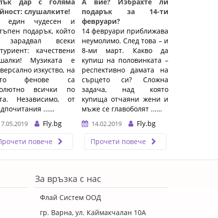
лък дар с голяма
А вие? Избрахте ли
йност: слушалките!
подарък за 14-ти
о един чудесен и
февруари?
тъпен подарък, който
14 февруари приближава
 зарадвал всеки
неумолимо. След това – и
туриент: качествени
8-ми март. Какво да
ушалки! Музиката е
купиш на половинката –
версално изкуство, на
респективно дамата на
ето фенове са
сърцето си? Сложна
солютно всички по
задача, над която
ета. Независимо, от
купища отчаяни жени и
дпочитания ...…
мъже се главоболят ...…
Fly.bg
Fly.bg
17.05.2019
14.02.2019
Прочети повече
Прочети повече
За връзка с нас
Флай Систем ООД
гр. Варна, ул. Каймакчалан 10А