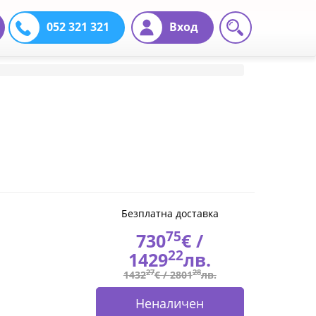
052 321 321
Вход
Безплатна доставка
75
730
€ /
22
1429
лв.
27
28
1432
€ /
2801
лв.
Неналичен