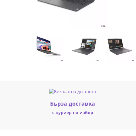
PRO
/
/
21BM
|
Fly.bg
Бърза доставка
с куриер по избор