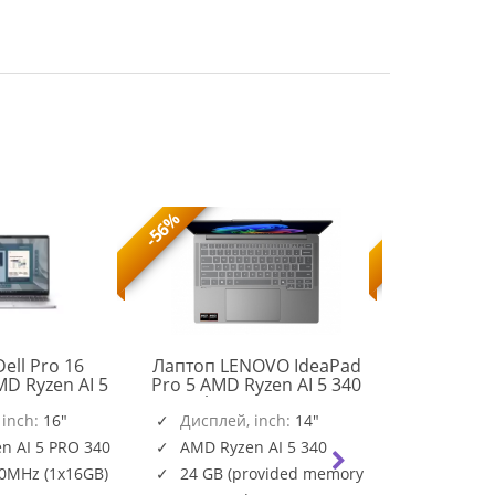
-56%
-56%
ell Pro 16
Лаптоп LENOVO IdeaPad
Лаптоп M
D Ryzen AI 5
Pro 5 AMD Ryzen AI 5 340
A13VEK-1
 MB, 6C, up to
14inch 2.8K OLED 500N
SSD Free D
 16.0" FHD+
 inch:
16"
120Hz 24GB DDR5 1TB
Дисплей, inch:
14"
Дисплей
83JL000VBM
0) IPS, AG,
PCIe NoOS Luna Grey
n AI 5 PRO 340
AMD Ryzen AI 5 340
Intel Co
x16 GB, DDR5,
0MHz (1x16GB)
24 GB (provided memory
16GB (2
 512 GB SSD,