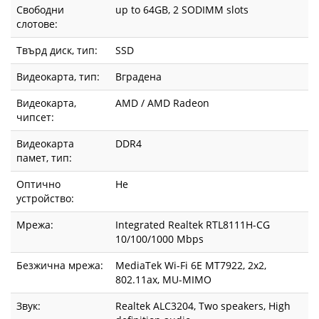
Свободни
up to 64GB, 2 SODIMM slots
|
слотове:
Fly.bg
Твърд диск, тип:
SSD
Видеокарта, тип:
Вградена
Видеокарта,
AMD / AMD Radeon
чипсет:
Видеокарта
DDR4
памет, тип:
Оптично
Не
устройство:
Мрежа:
Integrated Realtek RTL8111H-CG
10/100/1000 Mbps
Безжична мрежа:
MediaTek Wi-Fi 6E MT7922, 2x2,
802.11ax, MU-MIMO
Звук:
Realtek ALC3204, Two speakers, High