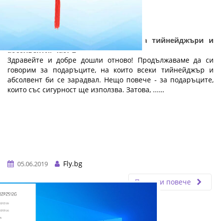
Практични и полезни подаръци за тийнейджъри и
абсолвенти: Част 2
Здравейте и добре дошли отново! Продължаваме да си
говорим за подаръците, на които всеки тийнейджър и
абсолвент би се зарадвал. Нещо повече - за подаръците,
които със сигурност ще използва. Затова, ...…
Fly.bg
05.06.2019
Прочети повече