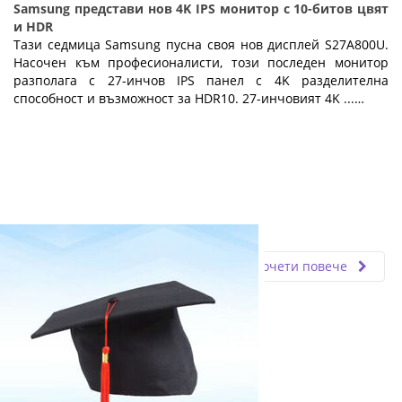
Samsung представи нов 4K IPS монитор с 10-битов цвят
и HDR
Тази седмица Samsung пусна своя нов дисплей S27A800U.
Насочен към професионалисти, този последен монитор
разполага с 27-инчов IPS панел с 4K разделителна
способност и възможност за HDR10. 27-инчовият 4K ...…
Fly.bg
19.03.2021
Прочети повече