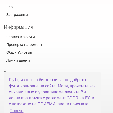
Блог
Застраховки
Информация
Сервиз и Услуги
Проверка на ремонт
Общи Условия
Лични данни
За връзка с нас
Fly.bg използва бисквитки за по- доброто
Флай Систем ООД
функциониране на сайта. Моля, прочетете как
гр. Варна, ул. Каймакчалан 10А
съхраняваме и управляваме личните Ви
тел: 052 321 321
данни във връзка с регламент GDPR на ЕС и
с натискане на ПРИЕМИ, вие ги приемате
office@fly.bg
Повече