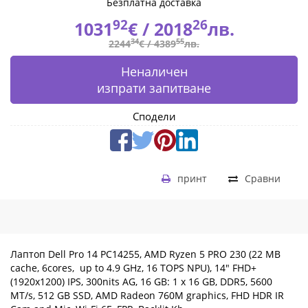
14"
Безплатна доставка
92
26
1031
€ /
2018
лв.
FHD+
34
55
2244
€ /
4389
лв.
(1920x1200)
Неналичен
IPS,
изпрати запитване
300nits
Сподели
AG,
16
принт
Сравни
GB:
1
x
Лаптоп Dell Pro 14 PC14255, AMD Ryzen 5 PRO 230 (22 MB
16
cache, 6cores, up to 4.9 GHz, 16 TOPS NPU), 14" FHD+
(1920x1200) IPS, 300nits AG, 16 GB: 1 x 16 GB, DDR5, 5600
GB,
MT/s, 512 GB SSD, AMD Radeon 760M graphics, FHD HDR IR