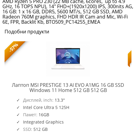
AMD Ryzen 5 PRO 230 (22 MB cache, 6cores, up to 4.9
GHz, 16 TOPS NPU), 14" FHD+(1920x1200) IPS, 300nits AG,
16 GB: 1 x 16 GB, DDR5, 5600 MT/s, 512 GB SSD, AMD
Radeon 760M graphics, FHD HDR IR Cam and Mic, Wi-Fi
6E, FPR, Backlit Kb, BTO509_PC14255_EMEA
Подобни продукти
-57%
Лаптоп MSI PRESTIGE 13 AI EVO A1MG 16 GB SSD
PRESTIGE
Windows 11 Home 512 GB 512 GB
13
,
O109_PC16250_EMEA
AI
Дисплей, inch:
13.3"
EVO
Intel Core Ultra 5 125H
A1MG
Памет:
16GB
Integrated Graphics
SSD:
512 GB