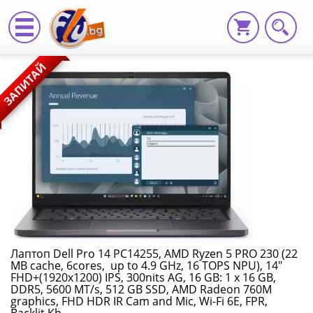
Лаптоп
ЗАПИТАЙ
Dell
Pro
14
PC14255,
AMD
Ryzen
5
Лаптоп Dell Pro 14 PC14255, AMD Ryzen 5 PRO 230 (22
MB cache, 6cores, up to 4.9 GHz, 16 TOPS NPU), 14"
PRO
FHD+(1920x1200) IPS, 300nits AG, 16 GB: 1 x 16 GB,
DDR5, 5600 MT/s, 512 GB SSD, AMD Radeon 760M
230
graphics, FHD HDR IR Cam and Mic, Wi-Fi 6E, FPR,
Backlit Kb,