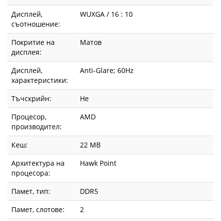
HDR
Дисплей,
WUXGA / 16 : 10
IR
съотношение:
Cam
Покритие на
Матов
дисплея:
and
Дисплей,
Anti-Glare; 60Hz
Mic,
характеристики:
Wi-
Тъчскрийн:
Не
Fi
Процесор,
AMD
производител:
6E,
Кеш:
22 MB
FPR,
Архитектура на
Hawk Point
Backlit
процесора:
Kb,
Памет, тип:
DDR5
Памет, слотове:
2
BTO509_PC14255_EM