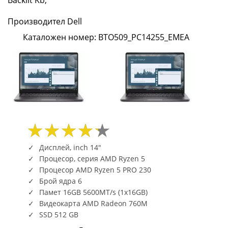
(22
Производител Dell
MB
Каталожен номер: BTO509_PC14255_EMEA
cache,
6cores,
up
to
4.9
GHz,
Дисплей, inch 14"
Процесор, серия AMD Ryzen 5
16
Процесор AMD Ryzen 5 PRO 230
Брой ядра 6
TOPS
Памет 16GB 5600MT/s (1x16GB)
Видеокарта AMD Radeon 760M
NPU),
SSD 512 GB