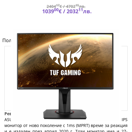
17
15
2404
€ /
4702
лв.
00
11
1039
€ /
2032
лв.
Полезно от блога за компютри и лаптопи на Fly.bg
Ревю на ASUS TUF Gaming VG259QM
ASUS TUF Gaming VG259QM е 24.5-инчов 1080p 240Hz IPS
монитор от ново поколение с 1ms (MPRT) време за реакция
и е издаден през април 2020 г. Този монитор има и 27-