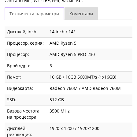
Cam and Mic, Wi-Fi 6E, FPR, Backlit Kb,
DDR5,
Технически параметри
Коментари
5600
MT/s,
Дисплей, inch:
14 inch / 14"
512
Процесор, серия:
AMD Ryzen 5
GB
Процесор:
AMD Ryzen 5 PRO 230
SSD,
Брой ядра:
6
AMD
Памет:
16 GB / 16GB 5600MT/s (1x16GB)
Видеокарта:
Radeon 760M / AMD Radeon 760M
Radeon
SSD:
512 GB
760M
Базова честота
3500 MHz
graphics,
на процесора:
FHD
Дисплей,
1920 x 1200 / 1920x1200
резолюция: