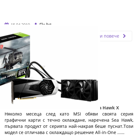
Fly.bg
15.04.2019
Прочети повече
MSI официално пусна GeForce RTX 3080 Sea Hawk X
Няколко месеца след като MSI обяви своята серия
графични карти с течно охлаждане, наречена Sea Hawk,
първата продукт от серията най-накрая беше пуснат.Този
модел се отличава с охлаждащо решение All-in-One ...…