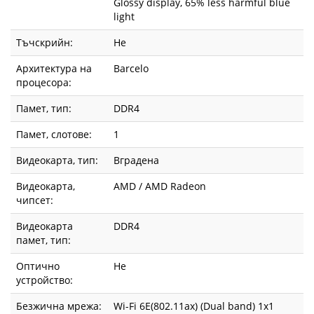
Glossy display, 65% less harmful blue
light
Тъчскрийн:
Не
Архитектура на
Barcelo
процесора:
Памет, тип:
DDR4
Памет, слотове:
1
Видеокарта, тип:
Вградена
Видеокарта,
AMD / AMD Radeon
чипсет:
Видеокарта
DDR4
памет, тип:
Оптично
Не
устройство:
Безжична мрежа:
Wi-Fi 6E(802.11ax) (Dual band) 1x1