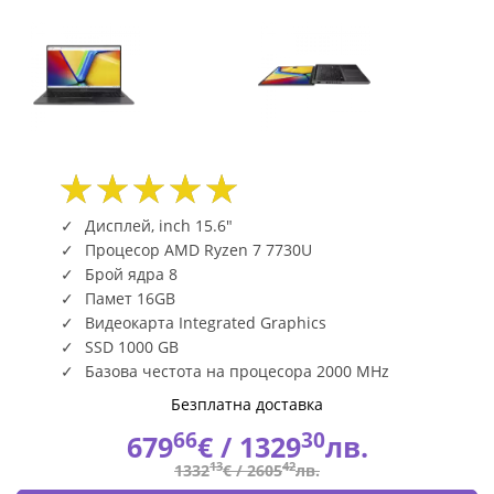
Дисплей, inch 15.6"
Процесор AMD Ryzen 7 7730U
Брой ядра 8
Памет 16GB
Видеокарта Integrated Graphics
SSD 1000 GB
Базова честота на процесора 2000 MHz
Безплатна доставка
66
30
679
€ /
1329
лв.
13
42
1332
€ /
2605
лв.