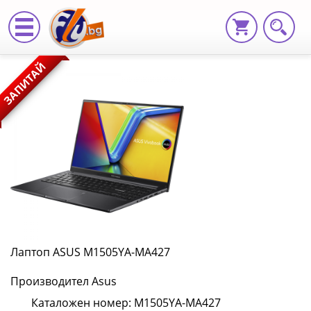
Лаптоп
ЗАПИТАЙ
ASUS
M1505YA-
MA427
M1505YA-
MA427
|
Fly.bg
Лаптоп ASUS M1505YA-MA427
Производител Asus
Каталожен номер: M1505YA-MA427