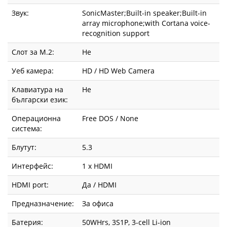
Звук:
SonicMaster;Built-in speaker;Built-in
array microphone;with Cortana voice-
recognition support
Слот за М.2:
Не
Уеб камера:
HD / HD Web Camera
Клавиатура на
Не
български език:
Операционна
Free DOS / None
система:
Блутут:
5.3
Интерфейс:
1 x HDMI
HDMI port:
Да / HDMI
Предназначение:
За офиса
Батерия:
50WHrs, 3S1P, 3-cell Li-ion