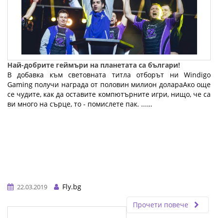
Най-добрите геймъри на планетата са българи!
В добавка към световната титла отборът ни Windigo
Gaming получи награда от половин милион долараАко още
се чудите, как да оставите компютърните игри, нищо, че са
ви много на сърце, то - помислете пак. ...…
Fly.bg
22.03.2019
Прочети повече