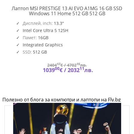
Лаптоп MSI PRESTIGE 13 AI EVO A1MG 16 GB SSD
PRESTIGE
Windows 11 Home 512 GB 512 GB
13
AI
Дисплей, inch:
13.3"
EVO
Intel Core Ultra 5 125H
A1MG
Памет:
16GB
Integrated Graphics
SSD:
512 GB
17
15
2404
€ /
4702
лв.
00
11
1039
€ /
2032
лв.
Полезно от блога за компютри и лаптопи на Fly.bg