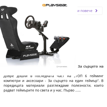
Fly.bg
11.03.2024
Прочети повече
ТОП 6 гейминг компютри и аксесоари - За сърцето на
един геймър: Част 5
Добре дошли в последната част на „ТОП 6 гейминг
компютри и аксесоари - За сърцето на един геймър“. В
поредицата материали разглеждаме полезности, които
радват геймърите по света и у нас. Първо ...…