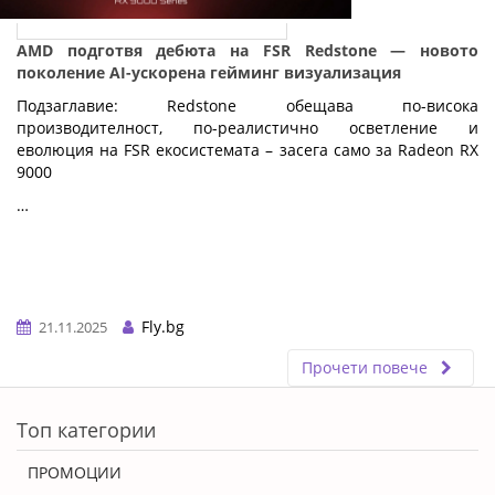
AMD подготвя дебюта на FSR Redstone — новото
поколение AI-ускорена гейминг визуализация
Подзаглавие: Redstone обещава по-висока
производителност, по-реалистично осветление и
еволюция на FSR екосистемата – засега само за Radeon RX
9000
…
Fly.bg
21.11.2025
Прочети повече
ERROR5
Топ категории
ПРОМОЦИИ