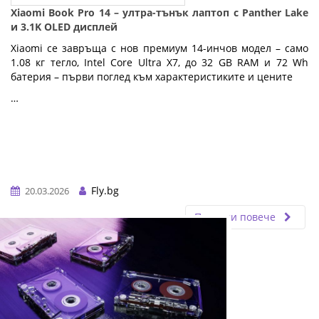
Xiaomi Book Pro 14 – ултра-тънък лаптоп с Panther Lake
и 3.1K OLED дисплей
Xiaomi се завръща с нов премиум 14-инчов модел – само
1.08 кг тегло, Intel Core Ultra X7, до 32 GB RAM и 72 Wh
батерия – първи поглед към характеристиките и цените
…
Fly.bg
20.03.2026
Прочети повече