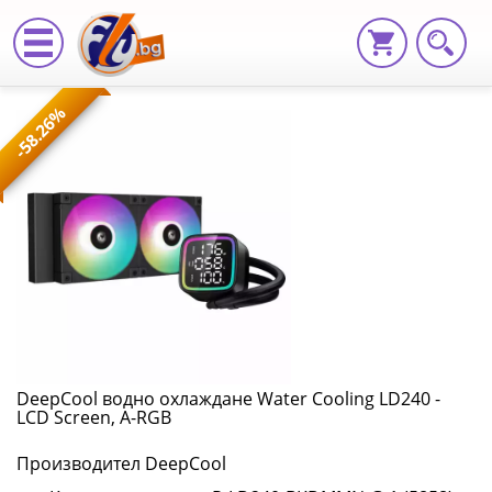
DeepCool
-58.26%
водно
охлаждане
Water
Cooling
LD240
-
LCD
DeepCool водно охлаждане Water Cooling LD240 -
LCD Screen, A-RGB
Screen,
Производител DeepCool
A-