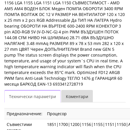
1156 LGA 1155 LGA 1151 LGA 1150 СЪВМЕСТИМОСТ - AMD
AM5 AM4 ВОДЕН БЛОК Меден ПОМПА ОБОРОТИ 3400 RPM
ПОМПА ВОЛТАЖ DC 12 V РАЗМЕР НА ВЕНТИЛАТОР 120 x 120
x 25 mm x 2 pcs RGB Addressable Да ТИП НА ЛАГЕРА Hydro
bearing ОБОРОТИ НА ВЪРТЕНЕ 600-2400 RPM КОНЕКТОР 3
pin ADD-RGB 5V (V-D-NC-G) 4 pin PWM ВЪЗДУШЕН ПОТОК
144.08 CFM НИВО НА ШУМ(Max) 28.71 dBA ВЪЗДУШНО
НАЛЯГАНЕ 3.48 mmAq РАЗМЕРИ 89 x 78 x 53 mm 282 x 120 x
27 mm ЦВЯТ Черен ДОПЪЛНИТЕЛНИ Brand new GEN 5
pump The status screen displays the power consumption,
temperature, and usage of your system`s CPU in real time. A
high temperature warning indicator will flash when the CPU
temperature exceeds the 85°C mark. Optimized FD12 ARGB
PWM fans Anti-Leak Technology ТЕГЛО 1476 g ГАРАНЦИЯ 60
месеца БАРКОД EAN-13 6933412728719
Технически параметри
Коментари
Предназначение:
Процесор
Съвместими
1851|1700|1200|1156|1155|1151|1150