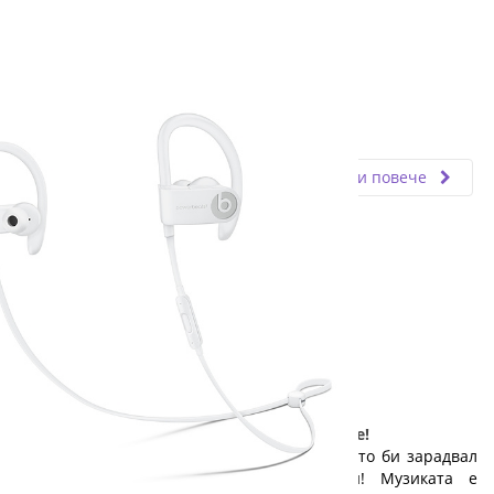
Fly.bg
19.12.2025
Прочети повече
Малък дар с голяма стойност: слушалките!
Ето един чудесен и достъпен подарък, който би зарадвал
всеки абитуриент: качествени слушалки! Музиката е