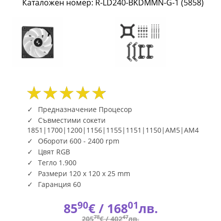
Каталожен номер: R-LD240-BKDMMN-G-1 (5858)
RGB
R-
LD240-
BKDMMN-
G-
1
Предназначение Процесор
Съвместими сокети
(5858)
1851|1700|1200|1156|1155|1151|1150|AM5|AM4
Обороти 600 - 2400 rpm
|
Цвят RGB
Fly.bg
Тегло 1.900
Размери 120 x 120 x 25 mm
Гаранция 60
90
01
85
€ /
168
лв.
78
47
205
€ /
402
лв.