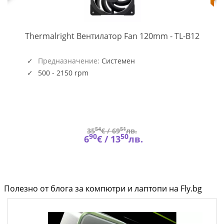
TL-
-
Thermalright Вентилатор Fan 120mm - TL-B12
B12
(5945)
Предназначение:
Системен
500 - 2150 rpm
54
51
35
€ /
69
лв.
90
50
6
€ /
13
лв.
Полезно от блога за компютри и лаптопи на Fly.bg