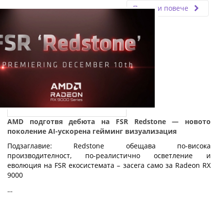
Прочети повече
AMD подготвя дебюта на FSR Redstone — новото
поколение AI-ускорена гейминг визуализация
Подзаглавие: Redstone обещава по-висока
производителност, по-реалистично осветление и
еволюция на FSR екосистемата – засега само за Radeon RX
9000
…