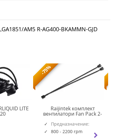
 - LGA1851/AM5 R-AG400-BKAMMN-GJD
-75%
-73%
LIQUID LITE
Raijintek комплект
Arctic
CM
20
вентилатори Fan Pack 2-
венти
MASTERLIQUID
in-1 2x120mm - AGERAS 12
140x140x16
LITE
0R40B00260
Предназначение:
WHITE ARGB-2
PWM PST -
Предна
120
(5723)
Системен
Системен
800 - 2200 rpm
150 - 1