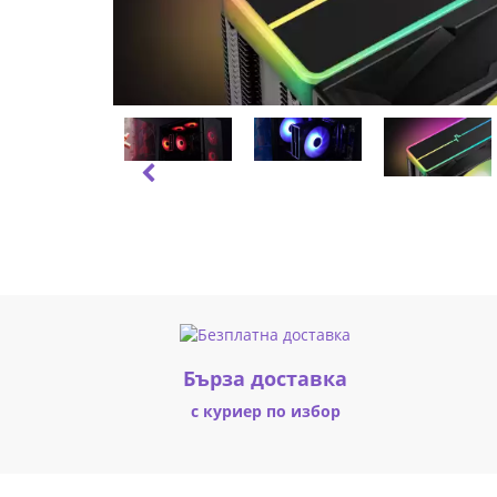
-
LGA1851/AM5
R-
AG400-
BKAMMN-
GJD
(6661)
|
Fly.bg
Бърза доставка
с куриер по избор