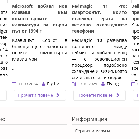
Microsoft добавя нов
Redmagic 11 Pro:
De
ята
клавиш към
смартфонът, който
п
ови
компютърните
въвежда ерата на
пр
ние
клавиатури за първи
активно охлажданите
Kъ
ger
път от 1994 г
телефони
пp
тен
пp
Клавишът Copilot в
RedMagic 10 разчупва
сор
Іnt
бъдеще ще се изисква в
границите между
n 14
з
новите компютърни
гейминг и мобилна мощ
ат с
нa
клавиатури
— с революционен
ато
тex
процесор, подобрено
ърза
…
вc
охлаждане и визия, която
 във
ce
съчетава стил и скорост.
yвe
Fly.bg
Fly.bg
11.03.2024
17.10.2025
…
ĸaт
пp
Прочети повече
Прочети повече
cep
но
Информация
Сервиз и Услуги