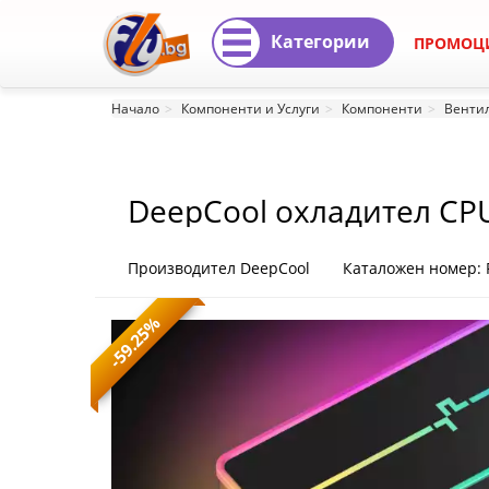
Категории
ПРОМОЦ
DeepCool
Начало
Компоненти и Услуги
Компоненти
Вентил
охладител
CPU
DeepCool охладител CPU
Cooler
AG400
Производител DeepCool
Каталожен номер: 
Black
-59.25%
-
Addressable
RGB
V2