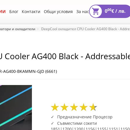
00
0
€ /
лв.
ИИ
Блог
Контакти
Общи условия
За нас
атори и охладители
DeepCool охладител CPU Cooler AG400 Black - Addr
 Cooler AG400 Black - Addressab
R-AG400-BKAMMN-GJD (6661)
89
09
119
89
09
119
Предназначение Процесор
Съвместими сокети
1851|1700|1200|1156|1155|1151|11