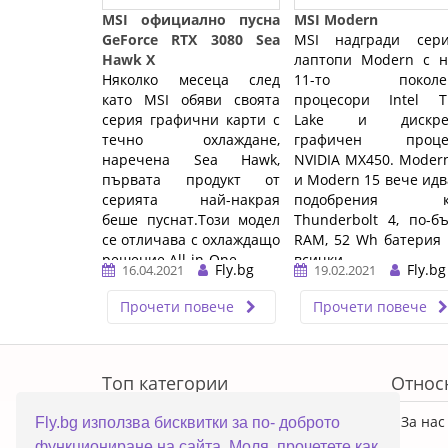
MSI официално пусна
MSI Modern
GeForce RTX 3080 Sea
MSI надгради сери
Hawk X
лаптопи Modern с н
Няколко месеца след
11-то поколе
като MSI обяви своята
процесори Intel Ti
серия графични карти с
Lake и дискре
течно охлаждане,
графичен проце
наречена Sea Hawk,
NVIDIA MX450. Moder
първата продукт от
и Modern 15 вече идв
серията най-накрая
подобрения к
беше пуснат.Този модел
Thunderbolt 4, по-б
се отличава с охлаждащо
RAM, 52 Wh батерия
решение All-in-One ...…
всички ...…
Fly.bg
Fly.bg
16.04.2021
19.02.2021
Прочети повече
Прочети повече
ERROR5
Топ категории
Относ
ПРОМОЦИИ
За нас
Fly.bg използва бисквитки за по- доброто
функциониране на сайта. Моля, прочетете как