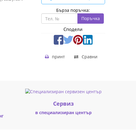
Бърза поръчка:
Поръчка
Сподели
принт
Сравни
Cервиз
в специализиран център
нг