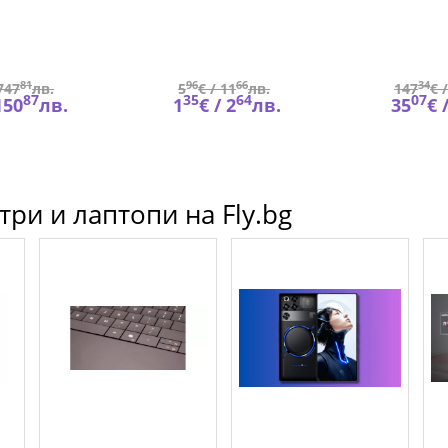
WW
81
96
66
34
747
лв.
5
€ /
11
лв.
147
€ 
87
35
64
07
150
лв.
1
€ /
2
лв.
35
€ 
ри и лаптопи на Fly.bg