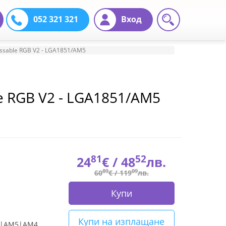
052 321 321
Вход
essable RGB V2 - LGA1851/AM5
le RGB V2 - LGA1851/AM5
81
52
24
€ /
48
лв.
89
09
60
€ /
119
лв.
Купи
Купи на изплащане
50|AM5|AM4