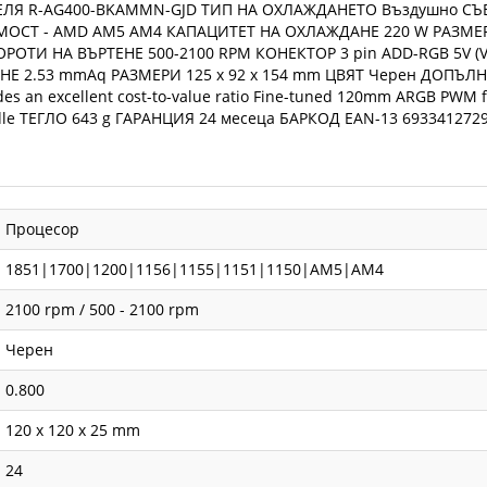
Я R-AG400-BKAMMN-GJD ТИП НА ОХЛАЖДАНЕТО Въздушно СЪВМЕС
ИМОСТ - AMD AM5 AM4 КАПАЦИТЕТ НА ОХЛАЖДАНЕ 220 W РАЗМЕР
БОРОТИ НА ВЪРТЕНЕ 500-2100 RPM КОНЕКТОР 3 pin ADD-RGB 5V 
2.53 mmAq РАЗМЕРИ 125 x 92 x 154 mm ЦВЯТ Черен ДОПЪЛНИТЕЛ
vides an excellent cost-to-value ratio Fine-tuned 120mm ARGB PWM 
n idle ТЕГЛО 643 g ГАРАНЦИЯ 24 месеца БАРКОД EAN-13 693341272
Процесор
1851|1700|1200|1156|1155|1151|1150|AM5|AM4
2100 rpm / 500 - 2100 rpm
Черен
0.800
120 x 120 x 25 mm
24