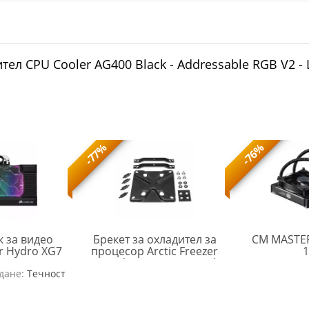
тел CPU Cooler AG400 Black - Addressable RGB V2
-77%
-76%
к за видео
Брекет за охладител за
CM MASTER
ir Hydro XG7
процесор Arctic Freezer
1
2070 Series
34 Intel LGA1700 Upgrade
CRS-
ARCTIC-
дане:
 Edition
Течност
Kit
ACC-
FAN-
9020008-
MPSAS00892A