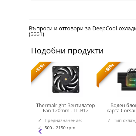
Въпроси и отговори за DeepCool охлади
(6661)
Подобни продукти
-81%
-80%
 охлаждане
Thermalright Вентилатор
Воден бло
TL-
 III Pro 360
Fan 120mm - TL-B12
карта Corsa
ACFRE00184A
B12
Black
RGB за RTX 
(6537)
(5945)
чение:
Предназначение:
Тип охлаж
Founders
Системен
|AM5|AM4
500 - 2150 rpm
rpm