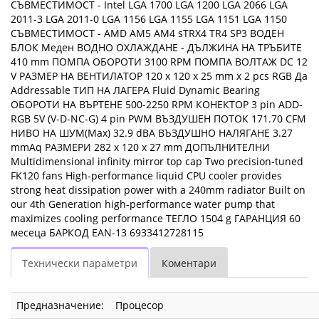
СЪВМЕСТИМОСТ - Intel LGA 1700 LGA 1200 LGA 2066 LGA
2011-3 LGA 2011-0 LGA 1156 LGA 1155 LGA 1151 LGA 1150
СЪВМЕСТИМОСТ - AMD AM5 AM4 sTRX4 TR4 SP3 ВОДЕН
БЛОК Меден ВОДНО ОХЛАЖДАНЕ - ДЪЛЖИНА НА ТРЪБИТЕ
410 mm ПОМПА ОБОРОТИ 3100 RPM ПОМПА ВОЛТАЖ DC 12
V РАЗМЕР НА ВЕНТИЛАТОР 120 x 120 x 25 mm x 2 pcs RGB Да
Addressable ТИП НА ЛАГЕРА Fluid Dynamic Bearing
ОБОРОТИ НА ВЪРТЕНЕ 500-2250 RPM КОНЕКТОР 3 pin ADD-
RGB 5V (V-D-NC-G) 4 pin PWM ВЪЗДУШЕН ПОТОК 171.70 CFM
НИВО НА ШУМ(Max) 32.9 dBA ВЪЗДУШНО НАЛЯГАНЕ 3.27
mmAq РАЗМЕРИ 282 x 120 x 27 mm ДОПЪЛНИТЕЛНИ
Multidimensional infinity mirror top cap Two precision-tuned
FK120 fans High-performance liquid CPU cooler provides
strong heat dissipation power with a 240mm radiator Built on
our 4th Generation high-performance water pump that
maximizes cooling performance ТЕГЛО 1504 g ГАРАНЦИЯ 60
месеца БАРКОД EAN-13 6933412728115
Технически параметри
Коментари
Предназначение:
Процесор