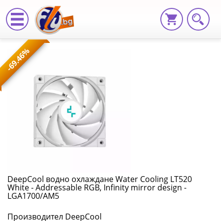
DeepCool
-69.46%
водно
охлаждане
Water
Cooling
LT520
White
-
DeepCool водно охлаждане Water Cooling LT520
White - Addressable RGB, Infinity mirror design -
Addressable
LGA1700/AM5
RGB,
Производител DeepCool