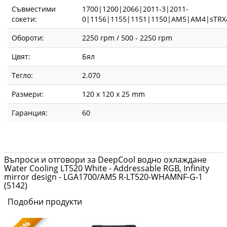
Съвместими
1700|1200|2066|2011-3|2011-
сокети:
0|1156|1155|1151|1150|AM5|AM4|sTRX
Обороти:
2250 rpm / 500 - 2250 rpm
Цвят:
Бял
Тегло:
2.070
Размери:
120 x 120 x 25 mm
Гаранция:
60
Въпроси и отговори за DeepCool водно охлаждане
Water Cooling LT520 White - Addressable RGB, Infinity
mirror design - LGA1700/AM5 R-LT520-WHAMNF-G-1
(5142)
Подобни продукти