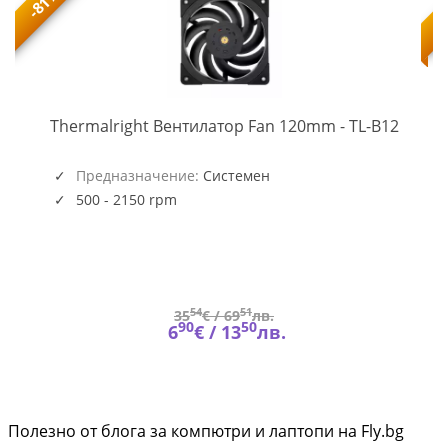
-81%
TL-
-
Thermalright Вентилатор Fan 120mm - TL-B12
B12
(5945)
Предназначение:
Системен
500 - 2150 rpm
54
51
35
€ /
69
лв.
90
50
6
€ /
13
лв.
Полезно от блога за компютри и лаптопи на Fly.bg