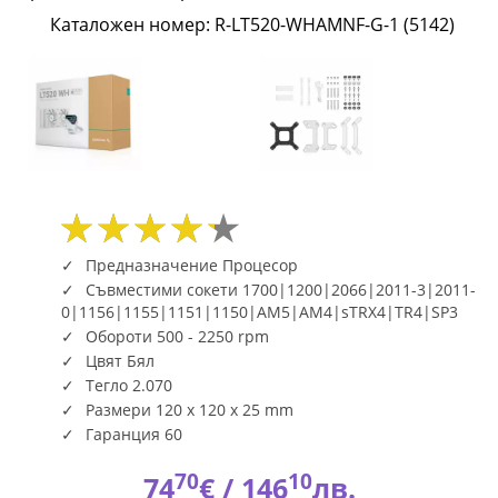
Infinity
Каталожен номер: R-LT520-WHAMNF-G-1 (5142)
mirror
design
-
LGA1700/AM5
R-
Предназначение Процесор
LT520-
Съвместими сокети 1700|1200|2066|2011-3|2011-
0|1156|1155|1151|1150|AM5|AM4|sTRX4|TR4|SP3
WHAMNF-
Обороти 500 - 2250 rpm
Цвят Бял
G-
Тегло 2.070
1
Размери 120 x 120 x 25 mm
Гаранция 60
(5142)
70
10
74
€ /
146
лв.