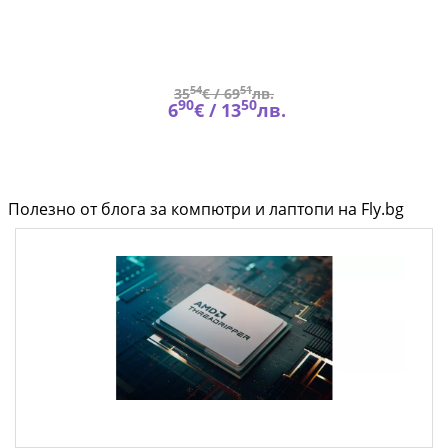
54
51
35
€ /
69
лв.
90
50
6
€ /
13
лв.
Полезно от блога за компютри и лаптопи на Fly.bg