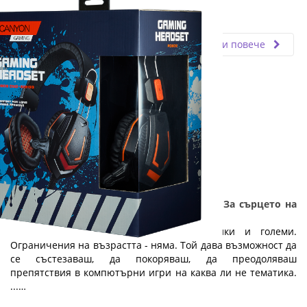
Fly.bg
02.05.2019
Прочети повече
ТОП 6 гейминг компютри и аксесоари - За сърцето на
един геймър: Част 1
Геймингът е увлечение, спорт за малки и големи.
Ограничения на възрастта - няма. Той дава възможност да
се състезаваш, да покоряваш, да преодоляваш
препятствия в компютърни игри на каква ли не тематика.
...…