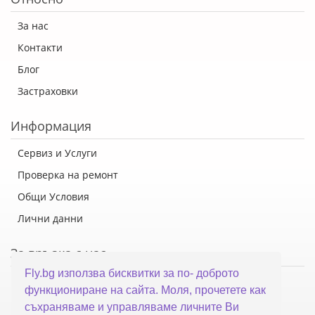
За нас
Контакти
Блог
Застраховки
Информация
Сервиз и Услуги
Проверка на ремонт
Общи Условия
Лични данни
За връзка с нас
Fly.bg използва бисквитки за по- доброто
Флай Систем ООД
функциониране на сайта. Моля, прочетете как
гр. Варна, ул. Каймакчалан 10А
съхраняваме и управляваме личните Ви