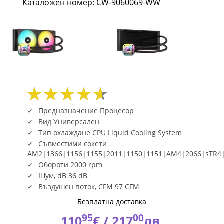
Каталожен номер: CW-9060069-WW
Cooler
CW-
9060069-
WW
|
Fly.bg
Предназначение Процесор
Вид Универсален
Тип охлаждане CPU Liquid Cooling System
Съвместими сокети
AM2|1366|1156|1155|2011|1150|1151|AM4|2066|sTR4
Обороти 2000 rpm
Шум, dB 36 dB
Въздушен поток, CFM 97 CFM
Безплатна доставка
95
00
110
€ /
217
лв.