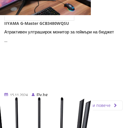
IIYAMA G-Master GCB3480WQSU
Атрактивен ултраширок монитор за геймъри на бюджет
…
Fly.bg
15.11.2024
Прочети повече