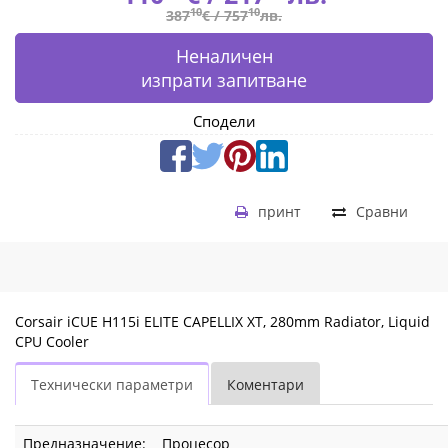
10
10
387
€ /
757
лв.
Неналичен
изпрати запитване
Сподели
принт
Сравни
Corsair iCUE H115i ELITE CAPELLIX XT, 280mm Radiator, Liquid
CPU Cooler
Технически параметри
Коментари
Предназначение:
Процесор