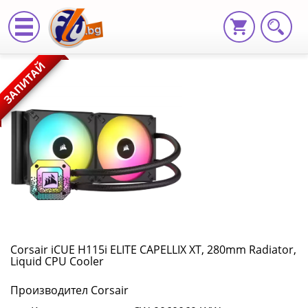
Corsair
ЗАПИТАЙ
iCUE
H115i
ELITE
CAPELLIX
XT,
280mm
Radiator,
Corsair iCUE H115i ELITE CAPELLIX XT, 280mm Radiator,
Liquid CPU Cooler
Liquid
Производител Corsair
CPU