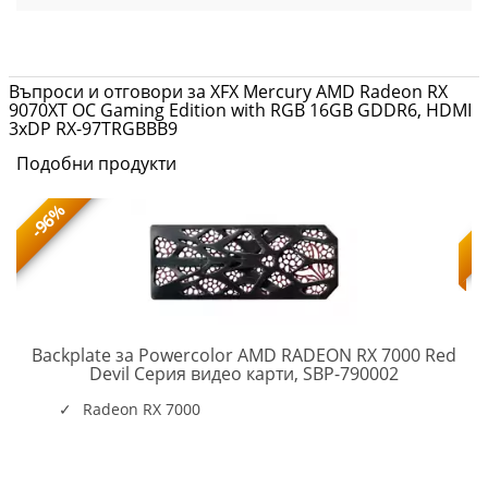
Въпроси и отговори за XFX Mercury AMD Radeon RX
9070XT OC Gaming Edition with RGB 16GB GDDR6, HDMI
3xDP RX-97TRGBBB9
Подобни продукти
-96%
CNRTX2000ADA-
Backplate за Powercolor AMD RADEON RX 7000 Red
B
PC-
Devil Серия видео карти, SBP-790002
VC-
AC-
Radeon RX 7000
SBP-
790002