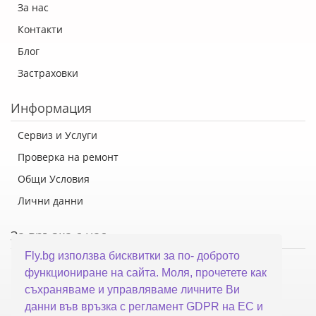
За нас
Контакти
Блог
Застраховки
Информация
Сервиз и Услуги
Проверка на ремонт
Общи Условия
Лични данни
За връзка с нас
Fly.bg използва бисквитки за по- доброто
Флай Систем ООД
функциониране на сайта. Моля, прочетете как
гр. Варна, ул. Каймакчалан 10А
съхраняваме и управляваме личните Ви
тел: 052 321 321
данни във връзка с регламент GDPR на ЕС и