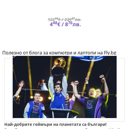
44
47
122
€ /
239
лв.
48
76
4
€ /
8
лв.
Полезно от блога за компютри и лаптопи на Fly.bg
Най-добрите геймъри на планетата са българи!