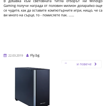
В добавка към световната титла отборът ни Windigo
Gaming получи награда от половин милион долараАко още
се чудите, как да оставите компютърните игри, нищо, че са
ви много на сърце, то - помислете пак. ...…
Fly.bg
22.03.2019
Прочети повече