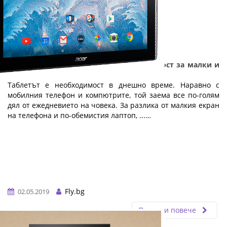
Таблетът - технология с добавена стойност за малки и
големи
Таблетът е необходимост в днешно време. Наравно с
мобилния телефон и компютрите, той заема все по-голям
дял от ежедневието на човека. За разлика от малкия екран
на телефона и по-обемистия лаптоп, ...…
Fly.bg
02.05.2019
Прочети повече