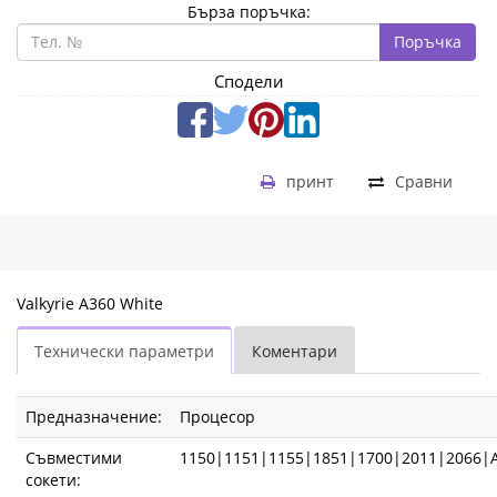
Бърза поръчка:
Поръчка
Сподели
принт
Сравни
Valkyrie A360 White
Технически параметри
Коментари
Предназначение:
Процесор
Съвместими
1150|1151|1155|1851|1700|2011|2066
сокети: