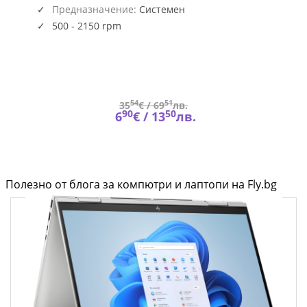
Предназначение:
Системен
500 - 2150 rpm
54
51
35
€ /
69
лв.
90
50
6
€ /
13
лв.
Полезно от блога за компютри и лаптопи на Fly.bg