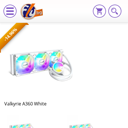
Valkyrie
-14.96%
A360
White
VK-
AIOA360W
|
Fly.bg
Valkyrie A360 White