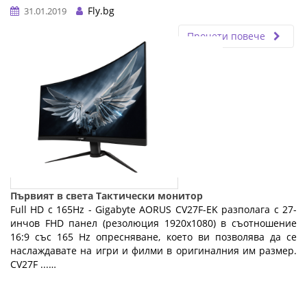
Fly.bg
31.01.2019
Прочети повече
Първият в света Тактически монитор
Full HD с 165Hz - Gigabyte AORUS CV27F-EK разполага с 27-
инчов FHD панел (резолюция 1920x1080) в съотношение
16:9 със 165 Hz опресняване, което ви позволява да се
наслаждавате на игри и филми в оригиналния им размер.
CV27F ...…