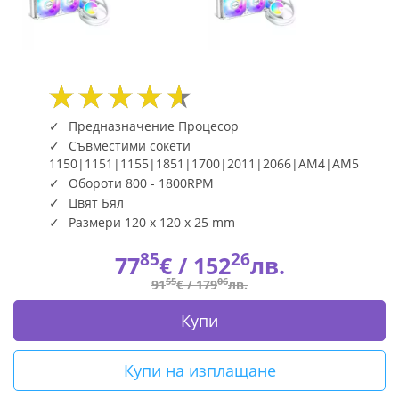
Предназначение Процесор
Съвместими сокети
1150|1151|1155|1851|1700|2011|2066|AM4|AM5
Обороти 800 - 1800RPM
Цвят Бял
Размери 120 x 120 x 25 mm
85
26
77
€ /
152
лв.
55
06
91
€ /
179
лв.
Купи
Купи на изплащане