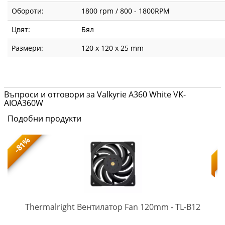
Обороти:
1800 rpm / 800 - 1800RPM
Цвят:
Бял
Размери:
120 x 120 x 25 mm
Въпроси и отговори за Valkyrie A360 White VK-
AIOA360W
Подобни продукти
-81%
TL-
-
Thermalright Вентилатор Fan 120mm - TL-B12
B12
(5945)