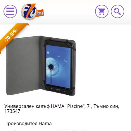
Универсален
-70.89%
калъф
HAMA
"Piscine",
7",
Тъмно
син,
173547
Универсален калъф HAMA "Piscine", 7", Тъмно син,
173547
HAMA-
Производител Hama
173547