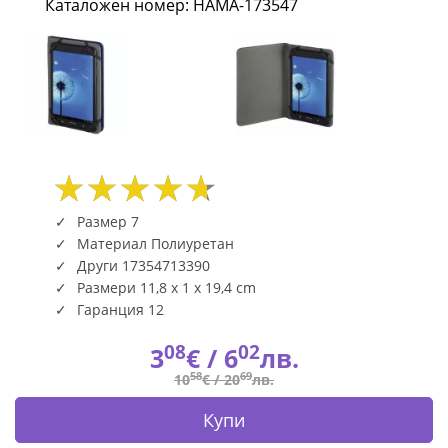
Каталожен номер: HAMA-173547
|
Fly.bg
Размер 7
Материал Полиуретан
Други 17354713390
Размери 11,8 x 1 x 19,4 cm
Гаранция 12
08
02
3
€ /
6
лв.
58
69
10
€ /
20
лв.
Купи