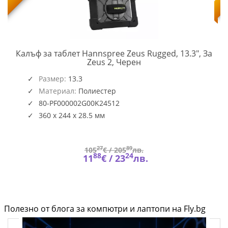
Калъф за таблет Hannspree Zeus Rugged, 13.3", За
HSG-
Zeus 2, Черен
ACC-
2G00K
Размер:
13.3
Материал:
Полиестер
80-PF000002G00K24512
360 x 244 x 28.5 мм
27
89
105
€ /
205
лв.
88
24
11
€ /
23
лв.
Полезно от блога за компютри и лаптопи на Fly.bg