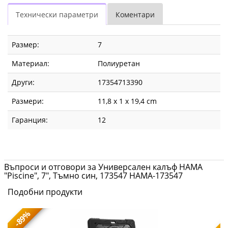
Технически параметри
Коментари
Размер:
7
Материал:
Полиуретан
Други:
17354713390
Размери:
11,8 x 1 x 19,4 cm
Гаранция:
12
Въпроси и отговори за Универсален калъф HAMA
"Piscine", 7", Тъмно син, 173547 HAMA-173547
Подобни продукти
-89%