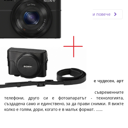
Fly.bg
23.05.2025
Прочети повече
Подарък за абитуриенти - Фотоапаратът е чудесен, арт
подарък за абитуриентски бал
Колкото и да са добри камерите на съвременните
телефони, друго си е фотоапаратът - технологията,
създадена само и единствено, за да прави снимки. Я вижте
колко е голям, дори, когато е в малък формат. ...…