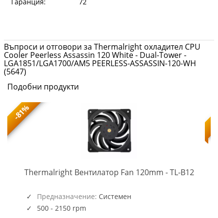
Гаранция:
72
Въпроси и отговори за Thermalright охладител CPU
Cooler Peerless Assassin 120 White - Dual-Tower -
LGA1851/LGA1700/AM5 PEERLESS-ASSASSIN-120-WH
(5647)
Подобни продукти
-81%
TL-
-
Thermalright Вентилатор Fan 120mm - TL-B12
B12
(5945)
Предназначение:
Системен
500 - 2150 rpm