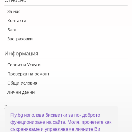
Относно
За нас
Контакти
Блог
Застраховки
Информация
Сервиз и Услуги
Проверка на ремонт
Общи Условия
Лични данни
За връзка с нас
Fly.bg използва бисквитки за по- доброто
Флай Систем ООД
функциониране на сайта. Моля, прочетете как
гр. Варна, ул. Каймакчалан 10А
съхраняваме и управляваме личните Ви