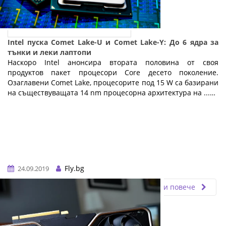
Intel пуска Comet Lake-U и Comet Lake-Y: До 6 ядра за
тънки и леки лаптопи
Наскоро Intel анонсира втората половина от своя
продуктов пакет процесори Core десето поколение.
Озаглавени Comet Lake, процесорите под 15 W са базирани
на съществуващата 14 nm процесорна архитектура на ...…
Fly.bg
24.09.2019
Прочети повече