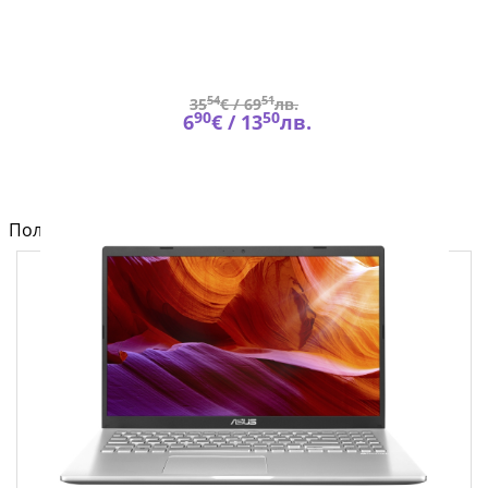
54
51
35
€ /
69
лв.
90
50
6
€ /
13
лв.
Полезно от блога за компютри и лаптопи на Fly.bg