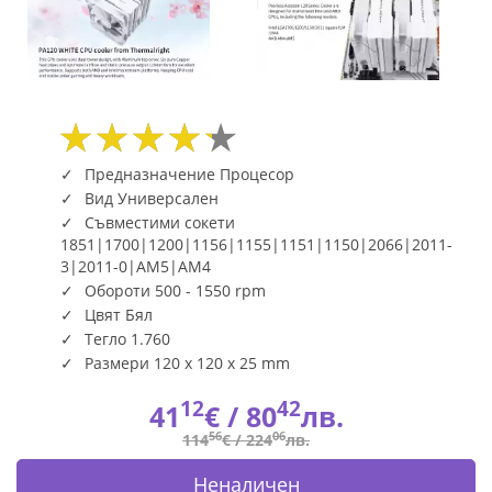
Tower
-
LGA1851/LGA1700/A
PEERLESS-
Предназначение Процесор
ASSASSIN-
Вид Универсален
Съвместими сокети
120-
1851|1700|1200|1156|1155|1151|1150|2066|2011-
3|2011-0|AM5|AM4
WH
Обороти 500 - 1550 rpm
Цвят Бял
(5647)
Тегло 1.760
|
Размери 120 x 120 x 25 mm
Fly.bg
12
42
41
€ /
80
лв.
56
06
114
€ /
224
лв.
Неналичен