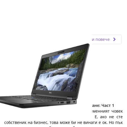
Fly.bg
08.08.2025
Прочети повече
5 причини да изберете лаптоп на изплащане: Част 1
Лаптопът е необходимост, без която съвременният човек
не може. Той е офисът навсякъде с вас. Е, ако не сте
собственик на бизнес, това може би не винаги е ок. Но пък