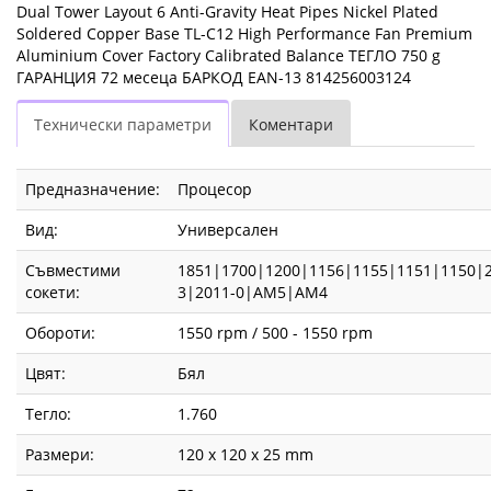
Dual Tower Layout 6 Anti-Gravity Heat Pipes Nickel Plated
Soldered Copper Base TL-C12 High Performance Fan Premium
Aluminium Cover Factory Calibrated Balance ТЕГЛО 750 g
ГАРАНЦИЯ 72 месеца БАРКОД EAN-13 814256003124
Технически параметри
Коментари
Предназначение:
Процесор
Вид:
Универсален
Съвместими
1851|1700|1200|1156|1155|1151|1150|2
сокети:
3|2011-0|AM5|AM4
Обороти:
1550 rpm / 500 - 1550 rpm
Цвят:
Бял
Тегло:
1.760
Размери:
120 x 120 x 25 mm