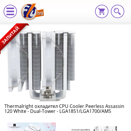
Thermalright
ЗАПИТАЙ
охладител
CPU
Cooler
Peerless
Assassin
120
White
Thermalright охладител CPU Cooler Peerless Assassin
120 White - Dual-Tower - LGA1851/LGA1700/AM5
-
Dual-