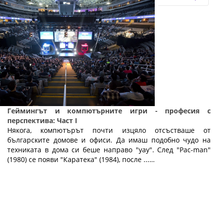
Геймингът и компютърните игри - професия с
перспектива: Част I
Някога, компютърът почти изцяло отсъстваше от
българските домове и офиси. Да имаш подобно чудо на
техниката в дома си беше направо "уау". След "Pac-man"
(1980) се появи "Каратека" (1984), после ...…