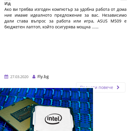
Идеалният бюджетен лаптоп за работа от вкъщи
Ако ви трябва изгоден компютър за удобна работа от дома
ние имаме идеалното предложение за вас. Независимо
дали става въпрос за работа или игра, ASUS M509 е
бюджетен лаптоп, който осигурява мощна ...…
Fly.bg
27.03.2020
Прочети повече