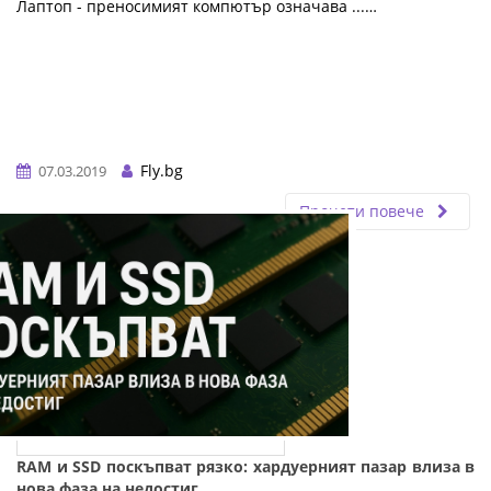
Лаптоп - преносимият компютър означава ...…
Fly.bg
07.03.2019
Прочети повече
RAM и SSD поскъпват рязко: хардуерният пазар влиза в
нова фаза на недостиг