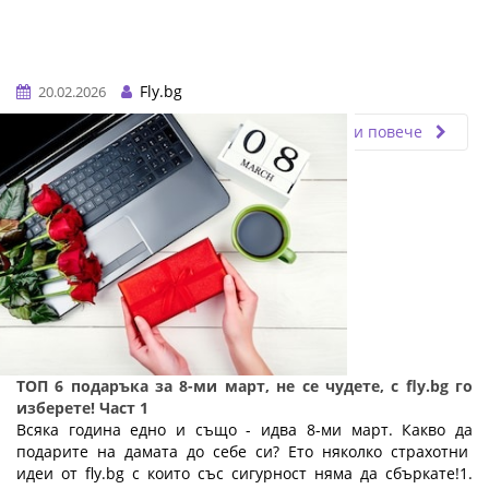
Fly.bg
20.02.2026
Прочети повече
ТОП 6 подаръка за 8-ми март, не се чудете, с fly.bg го
изберете! Част 1
Всяка година едно и също - идва 8-ми март. Какво да
подарите на дамата до себе си? Ето няколко страхотни
идеи от fly.bg с които със сигурност няма да сбъркате!1.