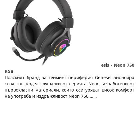
Нови модел геймърски слушалки от Genesis - Neon 750
RGB
Полският бранд за гейминг периферия Genesis анонсира
своя топ модел слушалки от серията Neon, изработени от
първокласни материали, които осигуряват висок комфорт
на употреба и издръжливост.Neon 750 ...…