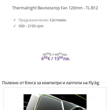
TL-
-
Thermalright Вентилатор Fan 120mm - TL-B12
B12
(5945)
Предназначение:
Системен
500 - 2150 rpm
54
51
35
€ /
69
лв.
90
50
6
€ /
13
лв.
Полезно от блога за компютри и лаптопи на Fly.bg