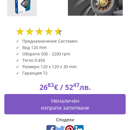
(7520)
|
Fly.bg
Предназначение Системен
Вид 120 mm
Обороти 500 - 2200 rpm
Тегло 0.450
Размери 120 x 120 x 30 mm
Гаранция 72
83
47
26
€ /
52
лв.
Неналичен
изпрати запитване
Сподели