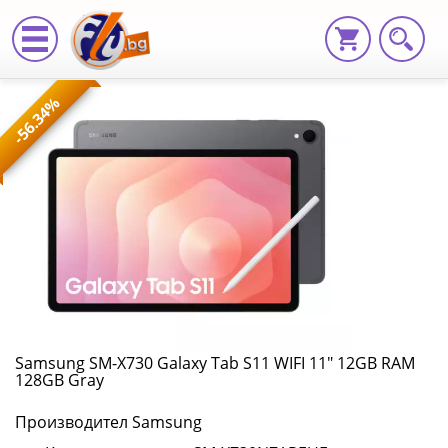
Samsung
-56.34%
SM-
X730
Galaxy
Tab
S11
WIFI
11"
Samsung SM-X730 Galaxy Tab S11 WIFI 11" 12GB RAM
128GB Gray
12GB
Производител Samsung
RAM