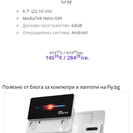
SM-
Gray
X130NZAAEUE
8.7" (22.10 cm)
MediaTek Helio G99
Дисково пространство:
64GB
Операционна система:
Android
17
83
419
€ /
819
лв.
35
28
145
€ /
284
лв.
Полезно от блога за компютри и лаптопи на Fly.bg