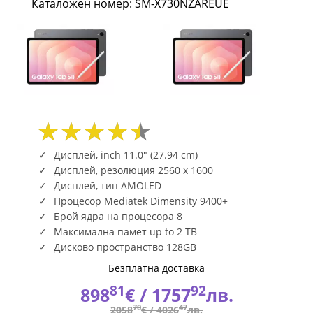
Каталожен номер: SM-X730NZAREUE
128GB
Gray
SM-
X730NZAREUE
|
Fly.bg
Дисплей, inch 11.0" (27.94 cm)
Дисплей, резолюция 2560 x 1600
Дисплей, тип AMOLED
Процесор Mediatek Dimensity 9400+
Брой ядра на процесора 8
Максимална памет up to 2 TB
Дисково пространство 128GB
Безплатна доставка
81
92
898
€ /
1757
лв.
70
47
2058
€ /
4026
лв.