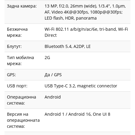
Задна камера:
13 MP, f/2.0, 26mm (wide), 1/3.4", 1.0µm,
AF, Video 4K@@30fps, 1080p@@30fps;
LED flash, HDR, panorama
Безжична
Wi-Fi 802.11 a/b/g/n/ac/6e, tri-band, Wi-Fi
мрежа:
Direct
Блутут:
Bluetooth 5.4, A2DP, LE
Тип мобилна
2G
мрежа:
GPS:
Да / GPS
USB порт:
USB Type-C 3.2, magnetic connector
Операционна
Android
система:
Версия на
Android 1 / Android 16, One UI 8
операционната
система: