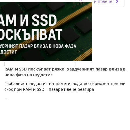
Прочети повече
RAM и SSD поскъпват рязко: хардуерният пазар влиза в
нова фаза на недостиг
Глобалният недостиг на памети води до сериозен ценови
скок при RAM и SSD – пазарът вече реагира
…