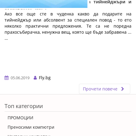
Практични и полезни подаръци за тийнейджъри и
абсолвенти: Част 1
Ако все още сте в чуденка какво да подарите на
тийнейджър или абсолвент за специален повод - то ето
няколко практични предложения. Те са не поредна
прахосъбирачка, ненужна вещ, която ще бъде забравена ...
…
Fly.bg
05.06.2019
Прочети повече
ERROR5
Топ категории
ПРОМОЦИИ
Преносими компютри