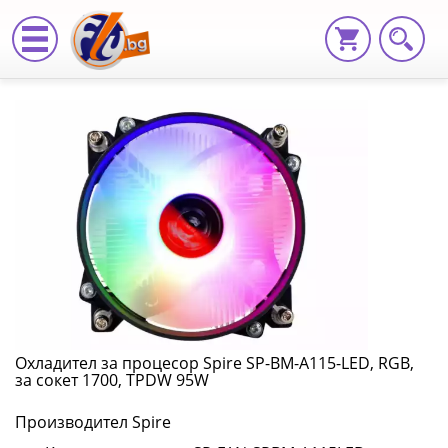
Охладител
за
процесор
Spire
SP-
BM-
A115-
LED,
Охладител за процесор Spire SP-BM-A115-LED, RGB,
за сокет 1700, TPDW 95W
RGB,
Производител Spire
за