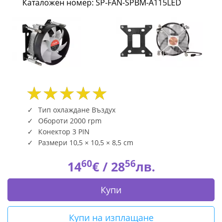
Каталожен номер: SP-FAN-SPBM-A115LED
сокет
1700,
TPDW
95W
SP-
FAN-
Тип охлаждане Въздух
Обороти 2000 rpm
SPBM-
Конектор 3 PIN
Размери 10,5 × 10,5 × 8,5 cm
A115LED
60
56
|
14
€ /
28
лв.
Fly.bg
Купи
Купи на изплащане