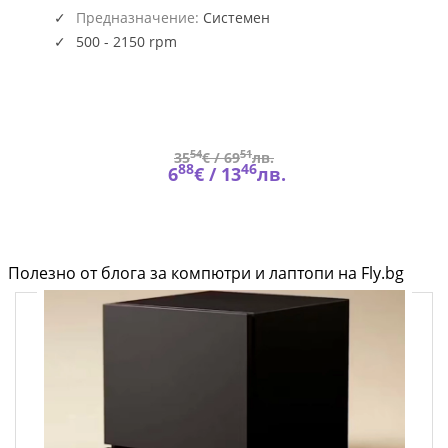
(5945)
Предназначение:
Системен
500 - 2150 rpm
54
51
35
€ /
69
лв.
88
46
6
€ /
13
лв.
Полезно от блога за компютри и лаптопи на Fly.bg