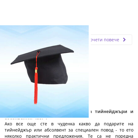
Fly.bg
20.02.2026
Прочети повече
Практични и полезни подаръци за тийнейджъри и
абсолвенти: Част 1
Ако все още сте в чуденка какво да подарите на
тийнейджър или абсолвент за специален повод - то ето
няколко практични предложения. Те са не поредна