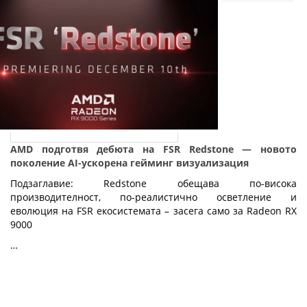
AMD подготвя дебюта на FSR Redstone — новото
поколение AI-ускорена гейминг визуализация
Подзаглавие: Redstone обещава по-висока
производителност, по-реалистично осветление и
еволюция на FSR екосистемата – засега само за Radeon RX
9000
…