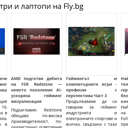
ри и лаптопи на Fly.bg
ече
AMD подготвя дебюта
Геймингът и
На
инг
на FSR Redstone —
компютърните игри -
те
лаш
новото поколение AI-
професия с
сер
ускорена гейминг
перспектива Част 3
бе
ция
визуализация
Продължаваме да си
ка
 10,
говорим за гейминг
На
Подзаглавие: Redstone
нa в
индустрията и
на 
обещава по-висока
лa,
електронните спортове и
Ful
производителност, по-
л в
всичко, свързано с тази
пре
реалистично осветление