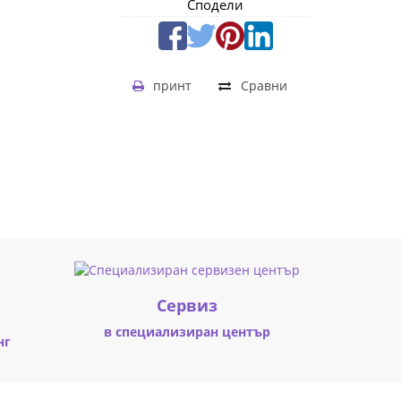
Сподели
принт
Сравни
Cервиз
в специализиран център
нг