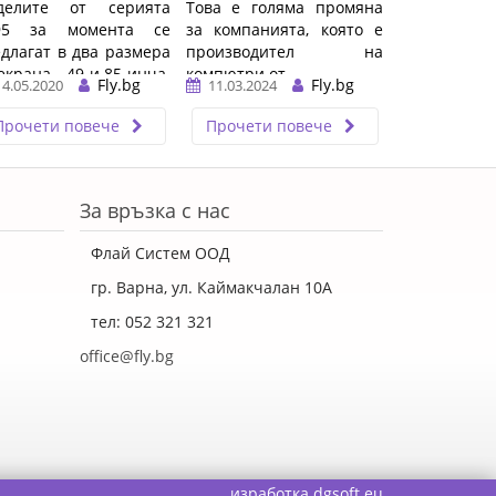
делите от серията
Това е голяма промяна
95 за момента се
за компанията, която е
длагат в два размера
производител на
екрана - 49 и 85 инча.
компютри от ...…
Fly.bg
Fly.bg
14.05.2020
11.03.2024
е работят под
рационната ...…
Прочети повече
Прочети повече
За връзка с нас
Флай Систем ООД
гр. Варна, ул. Каймакчалан 10А
тел: 052 321 321
office@fly.bg
изработка
dgsoft.eu