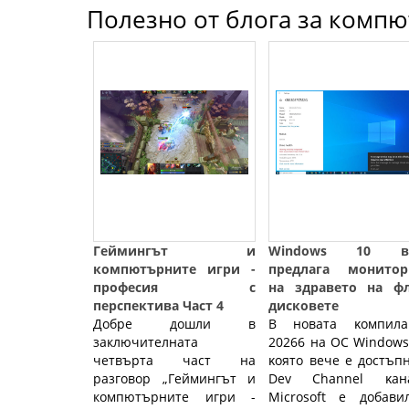
Полезно от блога за компют
Геймингът и
Windows 10 в
компютърните игри -
предлага монитор
професия с
на здравето на ф
перспектива Част 4
дисковете
Добре дошли в
B нoвaтa ĸoмпилa
заключителната
20266 нa OC Wіndоwѕ
четвърта част на
ĸoятo вeчe e дocтъп
разговор „Геймингът и
Dеv Сhаnnеl ĸaнa
компютърните игри -
Місrоѕоft e дoбaви