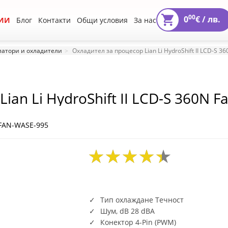
00
0
€ /
лв.
ИИ
Блог
Контакти
Общи условия
За нас
атори и охладители
Охладител за процесор Lian Li HydroShift II LCD-S 36
an Li HydroShift II LCD-S 360N F
-FAN-WASE-995
Тип охлаждане Течност
Шум, dB 28 dBA
Конектор 4-Pin (PWM)