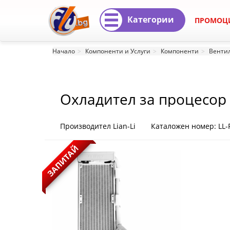
Категории
ПРОМОЦ
Охладител
Начало
Компоненти и Услуги
Компоненти
Вентил
за
процесор
Охладител за процесор Li
Lian
Li
Производител Lian-Li
Каталожен номер: LL
HydroShift
ЗАПИТАЙ
II
LCD-
S
360N