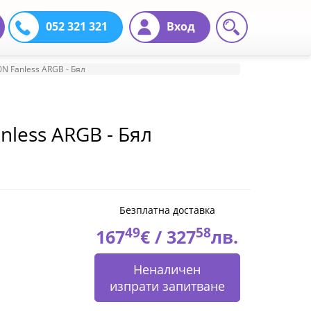
052 321 321
Вход
0N Fanless ARGB - Бял
anless ARGB - Бял
Безплатна доставка
49
58
167
€ /
327
лв.
Неналичен
изпрати запитване