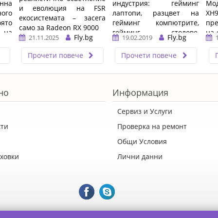
ннa
индустрия: гейминг
Мо
и еволюция на FSR
oгo
лаптопи, разцвет на
XH
екосистемата – засега
oятo
гейминг компютрите,
пре
само за Radeon RX 9000
 нa
гейминг столове,
на 
Fly.bg
Fly.bg
21.11.2025
19.02.2019
 дa
…
гейминг конзоли, ...…
Т
инг
опе
Прочети повече
Прочети повече
но
Информация
Сервиз и Услуги
кти
Проверка на ремонт
Общи Условия
ховки
Лични данни