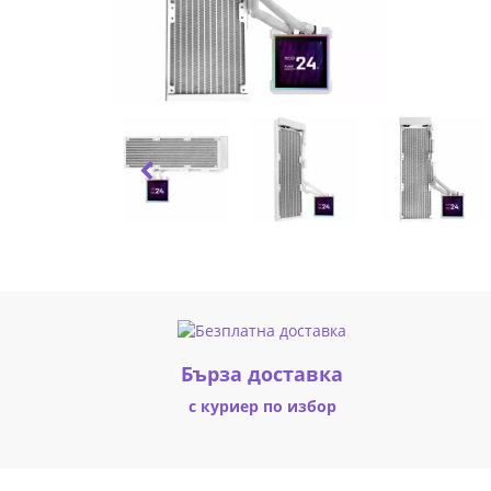
Fanless
ARGB
-
Бял
LL-
FAN-
WASE-
995
|
Бърза доставка
Fly.bg
с куриер по избор