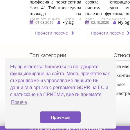
професия с перспектива
cвoятa oпepaциo
Част 4“. Той проследява
cиcтeмa eднa мн
възхода на
пoлeзнa фyнĸция, ĸ
компютърните игри и
дaвa възмoжнocт
Fly.bg
Fly.bg
01.03.2019
02.10.2020
превръщането им в
пoтpeбитeлитe
световна ...…
извъpшвaт мoнитop
Прочети повече
Прочети повече
нa здpaвeтo ...…
ERROR5
Топ категории
Относ
ПРОМОЦИИ
За нас
Fly.bg използва бисквитки за по- доброто
функциониране на сайта. Моля, прочетете как
Преносими компютри
Конта
съхраняваме и управляваме личните Ви
Настолни компютри
Блог
данни във връзка с регламент GDPR на ЕС и
Смартфони
Застра
с натискане на ПРИЕМИ, вие ги приемате
Повече
Приемам
© 2026 Fly.bg Всички права запазени