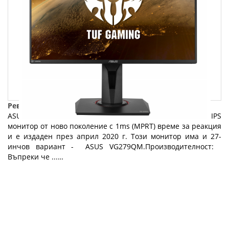
Ревю на ASUS TUF Gaming VG259QM
ASUS TUF Gaming VG259QM е 24.5-инчов 1080p 240Hz IPS
монитор от ново поколение с 1ms (MPRT) време за реакция
и е издаден през април 2020 г. Този монитор има и 27-
инчов вариант - ASUS VG279QM.Производителност:
Въпреки че ...…