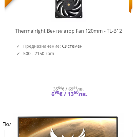
TL-
-
Thermalright Вентилатор Fan 120mm - TL-B12
B12
(5945)
Предназначение:
Системен
500 - 2150 rpm
54
51
35
€ /
69
лв.
90
50
6
€ /
13
лв.
Полезно от блога за компютри и лаптопи на Fly.bg