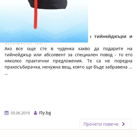
Практични и полезни подаръци за тийнейджъри и
абсолвенти: Част 1
Ако все още сте в чуденка какво да подарите на
тийнейджър или абсолвент за специален повод - то ето
няколко практични предложения. Те са не поредна
прахосъбирачка, ненужна вещ, която ще бъде забравена ...
…
Fly.bg
05.06.2019
Прочети повече
ERROR5