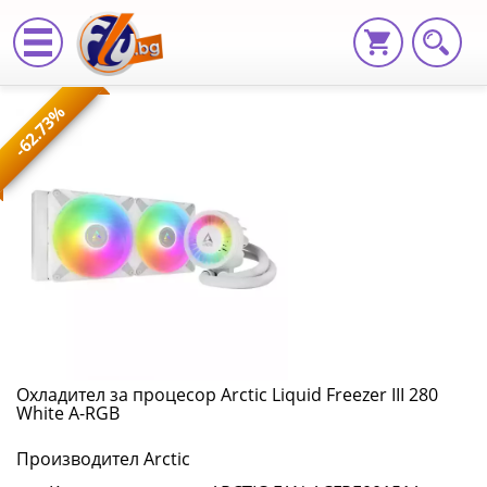
Охладител
-62.73%
за
процесор
Arctic
Liquid
Freezer
III
280
Охладител за процесор Arctic Liquid Freezer III 280
White A-RGB
White
Производител Arctic
A-