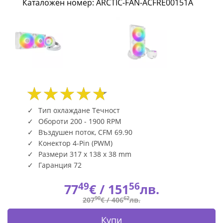
Каталожен номер: ARCTIC-FAN-ACFRE00151A
RGB
ARCTIC-
FAN-
ACFRE00151A
|
Fly.bg
Тип охлаждане Течност
Обороти 200 - 1900 RPM
Въздушен поток, CFM 69.90
Конектор 4-Pin (PWM)
Размери 317 x 138 x 38 mm
Гаранция 72
49
56
77
€ /
151
лв.
90
62
207
€ /
406
лв.
Купи