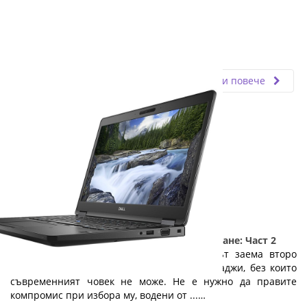
Fly.bg
20.12.2024
Прочети повече
5 причини да изберете лаптоп на изплащане: Част 2
Веднага след мобилния телефон, лаптопът заема второ
място в класацията на технологичните джаджи, без които
съвременният човек не може. Не е нужно да правите
компромис при избора му, водени от ...…