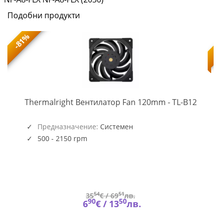
Подобни продукти
-81%
TL-
-
Thermalright Вентилатор Fan 120mm - TL-B12
B12
(5945)
Предназначение:
Системен
500 - 2150 rpm
54
51
35
€ /
69
лв.
90
50
6
€ /
13
лв.