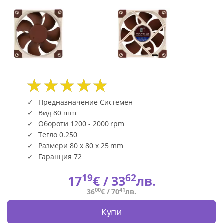
(2030)
|
Fly.bg
Предназначение Системен
Вид 80 mm
Обороти 1200 - 2000 rpm
Тегло 0.250
Размери 80 x 80 x 25 mm
Гаранция 72
19
62
17
€ /
33
лв.
00
41
36
€ /
70
лв.
Купи