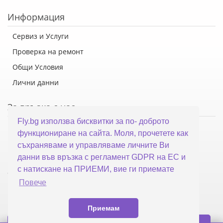
Информация
Сервиз и Услуги
Проверка на ремонт
Общи Условия
Лични данни
За връзка с нас
Fly.bg използва бисквитки за по- доброто
Флай Систем ООД
функциониране на сайта. Моля, прочетете как
гр. Варна, ул. Каймакчалан 10А
съхраняваме и управляваме личните Ви
тел: 052 321 321
данни във връзка с регламент GDPR на ЕС и
с натискане на ПРИЕМИ, вие ги приемате
office@fly.bg
Повече
Приемам