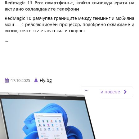
Redmagic 11 Pro: смартфонът, който въвежда ерата на
активно охлажданите телефони
RedMagic 10 разчупва границите между гейминг и мобилна
мощ — с революционен процесор, подобрено охлаждане и
визия, която съчетава стил и скорост.
…
Fly.bg
17.10.2025
Прочети повече