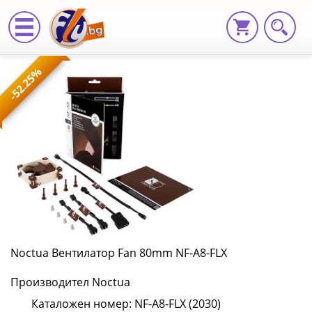
Noctua
-52.25%
Вентилатор
Fan
80mm
NF-
A8-
FLX
NF-
Noctua Вентилатор Fan 80mm NF-A8-FLX
A8-
Производител Noctua
FLX
Каталожен номер: NF-A8-FLX (2030)