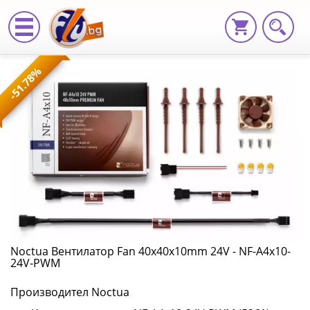
Noctua
-51.78%
Вентилатор
Fan
40x40x10mm
24V
-
NF-
A4x10-
Noctua Вентилатор Fan 40x40x10mm 24V - NF-A4x10-
24V-PWM
24V-
Производител Noctua
PWM