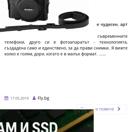
Подарък за абитуриенти - Фотоапаратът е чудесен, арт
подарък за абитуриентски бал
Колкото и да са добри камерите на съвременните
телефони, друго си е фотоапаратът - технологията,
създадена само и единствено, за да прави снимки. Я вижте
колко е голям, дори, когато е в малък формат. ...…
Fly.bg
17.05.2019
Прочети повече