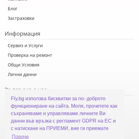
Блог
Застраховки
Информация
Сервиз и Услуги
Проверка на ремонт
Общи Условия
Лични данни
За връзка с нас
Fly.bg използва бисквитки за по- доброто
Флай Систем ООД
функциониране на сайта. Моля, прочетете как
гр. Варна, ул. Каймакчалан 10А
съхраняваме и управляваме личните Ви
тел: 052 321 321
данни във връзка с регламент GDPR на ЕС и
с натискане на ПРИЕМИ, вие ги приемате
office@fly.bg
Повече