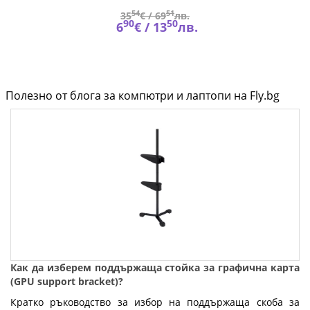
54
51
35
€ /
69
лв.
90
50
6
€ /
13
лв.
Полезно от блога за компютри и лаптопи на Fly.bg
Как да изберем поддържаща стойка за графична карта
(GPU support bracket)?
Кратко ръководство за избор на поддържаща скоба за