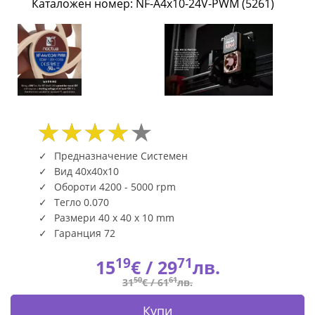
Каталожен номер: NF-A4x10-24V-PWM (5261)
NF-
A4x10-
24V-
PWM
(5261)
|
Предназначение Системен
Вид 40x40x10
Fly.bg
Обороти 4200 - 5000 rpm
Тегло 0.070
Размери 40 x 40 x 10 mm
Гаранция 72
19
71
15
€ /
29
лв.
50
61
31
€ /
61
лв.
Купи