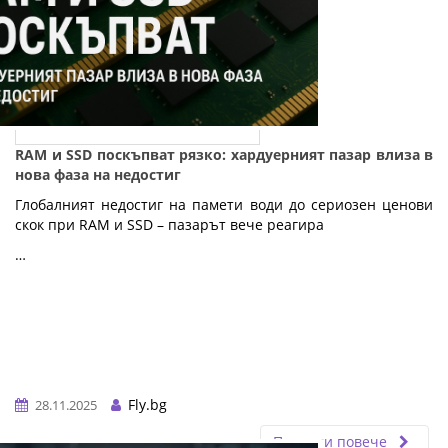
RAM и SSD поскъпват рязко: хардуерният пазар влиза в
нова фаза на недостиг
Глобалният недостиг на памети води до сериозен ценови
скок при RAM и SSD – пазарът вече реагира
…
Fly.bg
28.11.2025
Прочети повече