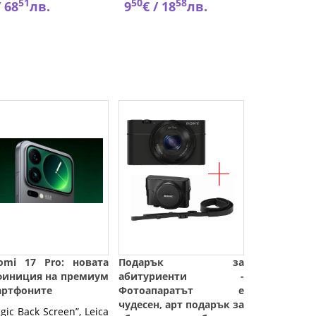
51
50
58
28
/
68
лв.
9
€ /
18
лв.
6
€ 
aomi 17 Pro: новата
Подарък за
финиция на премиум
абитуриенти -
артфоните
Фотоапаратът е
чудесен, арт подарък за
gic Back Screen”, Leica