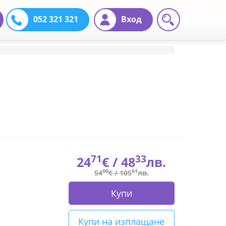
052 321 321
Вход
71
33
24
€ /
48
лв.
00
61
54
€ /
105
лв.
Купи
Купи на изплащане