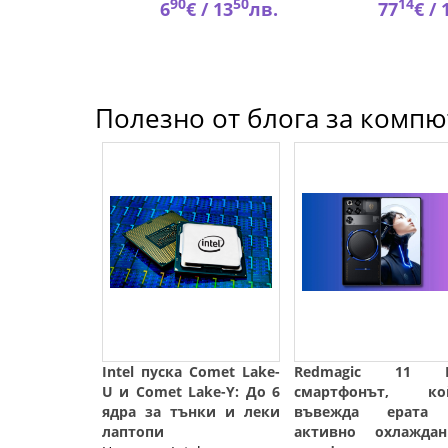
53
90
50
14
53
лв.
6
€ /
13
лв.
77
€ /
Полезно от блога за компют
Intel пуска Comet Lake-
Redmagic 11 P
U и Comet Lake-Y: До 6
смартфонът, ко
ядра за тънки и леки
въвежда ерата
лаптопи
активно охлаждан