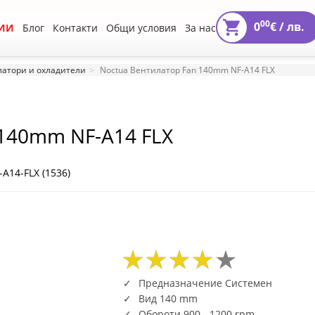
00
0
€ /
лв.
ИИ
Блог
Контакти
Общи условия
За нас
атори и охладители
Noctua Вентилатор Fan 140mm NF-A14 FLX
 140mm NF-A14 FLX
A14-FLX (1536)
00
61
105
00
61
105
Предназначение Системен
Вид 140 mm
Обороти 900 - 1200 rpm