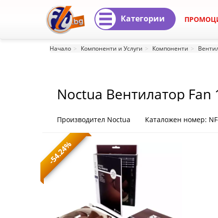
Категории
ПРОМОЦ
Noctua
Начало
Компоненти и Услуги
Компоненти
Вентил
Вентилатор
Fan
Noctua Вентилатор Fan
140mm
NF-
Производител Noctua
Каталожен номер: NF-
A14
-54.24%
FLX
NF-
A14-
FLX