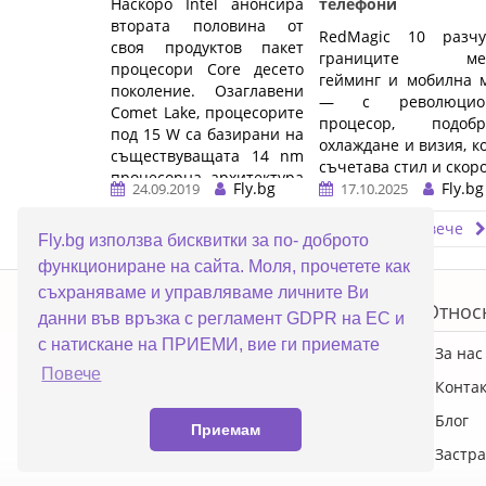
Наскоро Intel анонсира
телефони
втората половина от
RedMagic 10 разчу
своя продуктов пакет
границите ме
процесори Core десето
гейминг и мобилна 
поколение. Озаглавени
— с революцио
Comet Lake, процесорите
процесор, подобр
под 15 W са базирани на
охлаждане и визия, к
съществуващата 14 nm
съчетава стил и скоро
процесорна архитектура
Fly.bg
Fly.bg
24.09.2019
17.10.2025
на ...…
…
Прочети повече
Прочети повече
Fly.bg използва бисквитки за по- доброто
функциониране на сайта. Моля, прочетете как
ERROR5
съхраняваме и управляваме личните Ви
Топ категории
Относ
данни във връзка с регламент GDPR на ЕС и
с натискане на ПРИЕМИ, вие ги приемате
ПРОМОЦИИ
За нас
Повече
Преносими компютри
Конта
Настолни компютри
Блог
Приемам
Смартфони
Застра