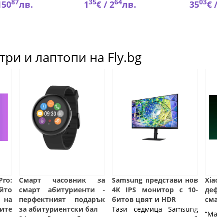
87
35
64
03
150
лв.
1
€ /
2
лв.
35
€ 
ри и лаптопи на Fly.bg
ro:
Смарт часовник за
Samsung представи нов
Xi
йто
смарт абитуриенти -
4K IPS монитор с 10-
де
 на
перфектният подарък
битов цвят и HDR
см
ите
за абитуриентски бал
Тази седмица Samsung
“Ma