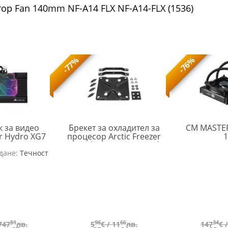
ор Fan 140mm NF-A14 FLX NF-A14-FLX (1536)
-77%
-76%
к за видео
Брекет за охладител за
CM MASTER
ir Hydro XG7
процесор Arctic Freezer
1
2070 Series
34 Intel LGA1700 Upgrade
CRS-
ARCTIC-
дане:
 Edition
Течност
Kit
ACC-
FAN-
9020008-
MPSAS00892A
WW
81
96
66
34
747
лв.
5
€ /
11
лв.
147
€ 