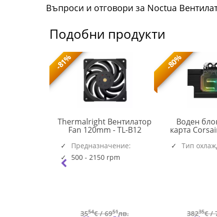
Въпроси и отговори за Noctua Вентилат
Подобни продукти
-81%
-80%
 охлаждане
Thermalright Вентилатор
Воден бло
TL-
 III Pro 360
Fan 120mm - TL-B12
карта Corsa
ACFRE00184A
B12
Black
RGB за RTX 
(6537)
(5945)
чение:
Предназначение:
Тип охлаж
Founders
Системен
|AM5|AM4
500 - 2150 rpm
rpm
68
54
51
35
45
лв.
35
€ /
69
лв.
382
€ /