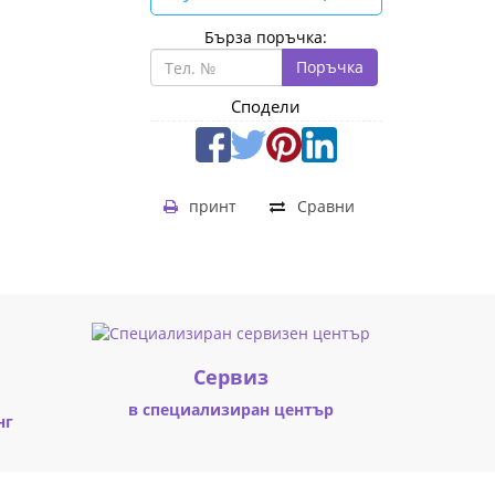
Бърза поръчка:
Поръчка
Сподели
принт
Сравни
Cервиз
в специализиран център
нг