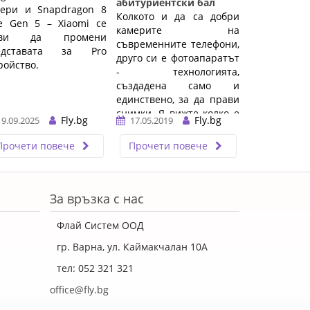
абитуриентски бал
мери и Snapdragon 8
Колкото и да са добри
te Gen 5 – Xiaomi се
камерите на
тви да промени
съвременните телефони,
едставата за Pro
друго си е фотоапаратът
ройство.
- технологията,
създадена само и
единствено, за да прави
снимки. Я вижте колко е
Fly.bg
Fly.bg
19.09.2025
17.05.2019
голям, дори, когато е в
малък формат. ...…
Прочети повече
Прочети повече
За връзка с нас
Флай Систем ООД
гр. Варна, ул. Каймакчалан 10А
тел: 052 321 321
office@fly.bg