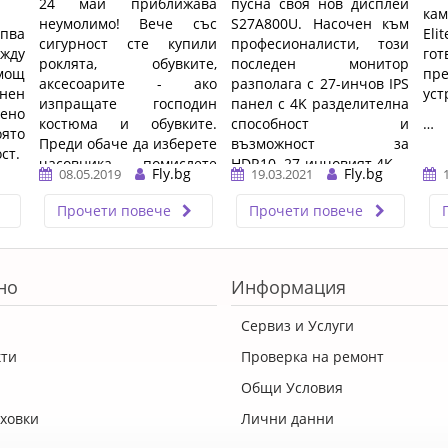
24 май приближава
пусна своя нов дисплей
ка
неумолимо! Вече със
S27A800U. Насочен към
пва
Eli
сигурност сте купили
професионалисти, този
жду
го
роклята, обувките,
последен монитор
мощ
пр
аксесоарите - ако
разполага с 27-инчов IPS
нен
уст
изпращате господин
панел с 4K разделителна
ено
костюма и обувките.
способност и
…
оято
Преди обаче да изберете
възможност за
ст.
часовника - помислете
HDR10. 27-инчовият 4K ...
Fly.bg
Fly.bg
08.05.2019
19.03.2021
пак. Вместо Филип ...…
…
Прочети повече
Прочети повече
но
Информация
Сервиз и Услуги
кти
Проверка на ремонт
Общи Условия
ховки
Лични данни