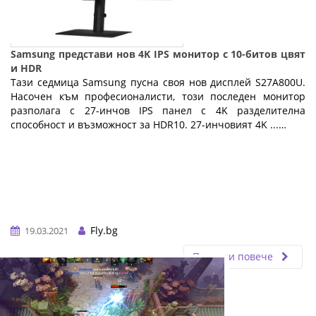
Samsung представи нов 4K IPS монитор с 10-битов цвят
и HDR
Тази седмица Samsung пусна своя нов дисплей S27A800U.
Насочен към професионалисти, този последен монитор
разполага с 27-инчов IPS панел с 4K разделителна
способност и възможност за HDR10. 27-инчовият 4K ...…
Fly.bg
19.03.2021
Прочети повече