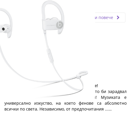
Fly.bg
14.06.2024
Прочети повече
Малък дар с голяма стойност: слушалките!
Ето един чудесен и достъпен подарък, който би зарадвал
всеки абитуриент: качествени слушалки! Музиката е
универсално изкуство, на което фенове са абсолютно
всички по света. Независимо, от предпочитания ...…