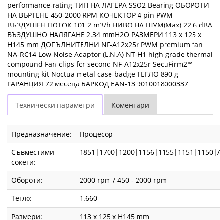
performance-rating ТИП НА ЛАГЕРА SSO2 Bearing ОБОРОТИ
НА ВЪРТЕНЕ 450-2000 RPM КОНЕКТОР 4 pin PWM
ВЪЗДУШЕН ПОТОК 101.2 m3/h НИВО НА ШУМ(Max) 22.6 dBA
ВЪЗДУШНО НАЛЯГАНЕ 2.34 mmH2O РАЗМЕРИ 113 x 125 x
H145 mm ДОПЪЛНИТЕЛНИ NF-A12x25r PWM premium fan
NA-RC14 Low-Noise Adaptor (L.N.A) NT-H1 high-grade thermal
compound Fan-clips for second NF-A12x25r SecuFirm2™
mounting kit Noctua metal case-badge ТЕГЛО 890 g
ГАРАНЦИЯ 72 месеца БАРКОД EAN-13 9010018000337
Технически параметри
Коментари
Предназначение:
Процесор
Съвместими
1851|1700|1200|1156|1155|1151|1150
сокети:
Обороти:
2000 rpm / 450 - 2000 rpm
Тегло:
1.660
Размери:
113 x 125 x H145 mm