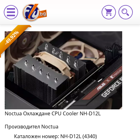
Noctua
-49.92%
Охлаждане
CPU
Cooler
NH-
D12L
NH-
D12L
Noctua Охлаждане CPU Cooler NH-D12L
(4340)
Производител Noctua
|
Каталожен номер: NH-D12L (4340)