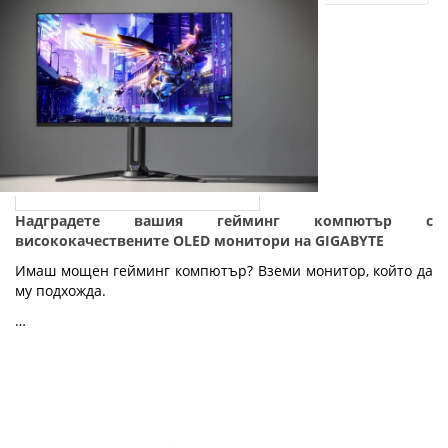
Надградете вашия гейминг компютър с
висококачествените OLED монитори на GIGABYTE
Имаш мощен гейминг компютър? Вземи монитор, който да
му подхожда.
…