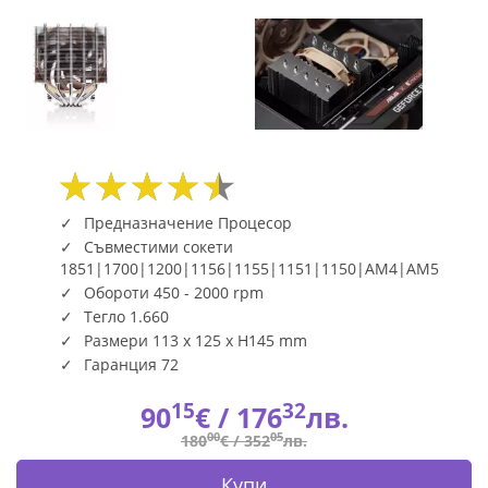
Fly.bg
Предназначение Процесор
Съвместими сокети
1851|1700|1200|1156|1155|1151|1150|AM4|AM5
Обороти 450 - 2000 rpm
Тегло 1.660
Размери 113 x 125 x H145 mm
Гаранция 72
15
32
90
€ /
176
лв.
00
05
180
€ /
352
лв.
Купи