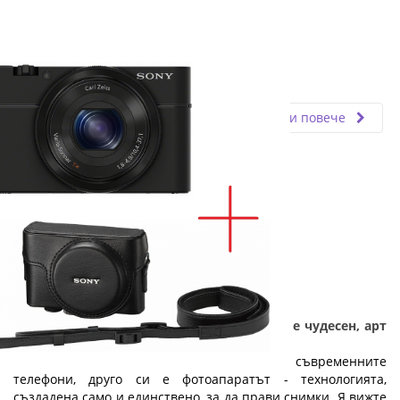
Fly.bg
17.05.2019
Прочети повече
Подарък за абитуриенти - Фотоапаратът е чудесен, арт
подарък за абитуриентски бал
Колкото и да са добри камерите на съвременните
телефони, друго си е фотоапаратът - технологията,
създадена само и единствено, за да прави снимки. Я вижте