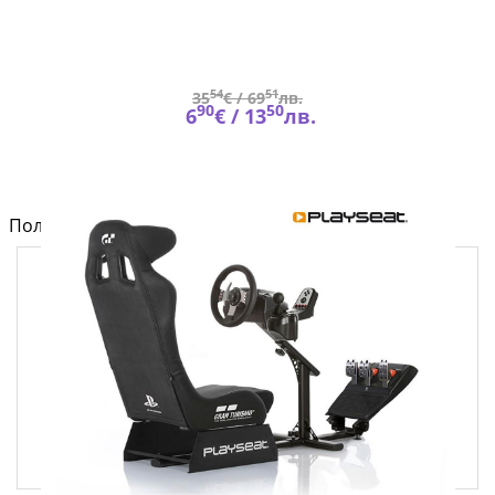
54
51
35
€ /
69
лв.
90
50
6
€ /
13
лв.
Полезно от блога за компютри и лаптопи на Fly.bg