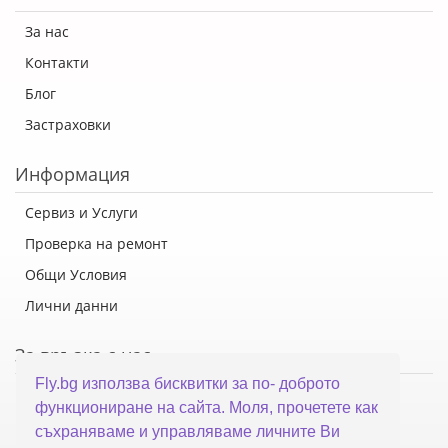
За нас
Контакти
Блог
Застраховки
Информация
Сервиз и Услуги
Проверка на ремонт
Общи Условия
Лични данни
За връзка с нас
Fly.bg използва бисквитки за по- доброто
Флай Систем ООД
функциониране на сайта. Моля, прочетете как
гр. Варна, ул. Каймакчалан 10А
съхраняваме и управляваме личните Ви