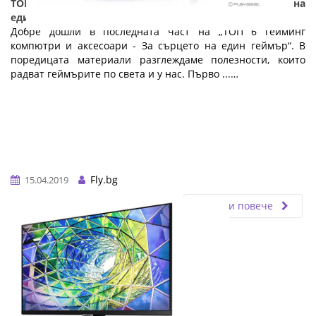
ТОП 6 гейминг компютри и аксесоари - За сърцето на
един геймър: Част 5
Добре дошли в последната част на „ТОП 6 гейминг
компютри и аксесоари - За сърцето на един геймър“. В
поредицата материали разглеждаме полезности, които
радват геймърите по света и у нас. Първо ...…
Fly.bg
15.04.2019
Прочети повече