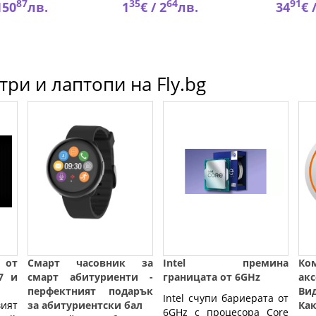
87
35
64
91
150
лв.
1
€ /
2
лв.
34
€ 
ри и лаптопи на Fly.bg
 от
Смарт часовник за
Intel премина
Ко
17 и
смарт абитуриенти -
границата от 6GHz
ак
перфектният подарък
Ви
Intel счупи бариерата от
вият
за абитуриентски бал
Ка
6GHz с процесора Core