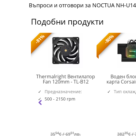
Въпроси и отговори за NOCTUA NH-U14
Подобни продукти
-81%
-80%
 охлаждане
Thermalright Вентилатор
Воден бло
TL-
 III Pro 360
Fan 120mm - TL-B12
карта Corsa
ACFRE00184A
B12
Black
RGB за RTX 
(6537)
(5945)
чение:
Предназначение:
Тип охлаж
Founders
Системен
|AM5|AM4
500 - 2150 rpm
rpm
68
54
51
35
45
лв.
35
€ /
69
лв.
382
€ /