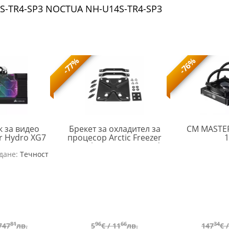
S-TR4-SP3 NOCTUA NH-U14S-TR4-SP3
-77%
-76%
к за видео
Брекет за охладител за
CM MASTER
ir Hydro XG7
процесор Arctic Freezer
1
2070 Series
34 Intel LGA1700 Upgrade
CRS-
ARCTIC-
дане:
 Edition
Течност
Kit
ACC-
FAN-
9020008-
MPSAS00892A
WW
81
96
66
34
747
лв.
5
€ /
11
лв.
147
€ 