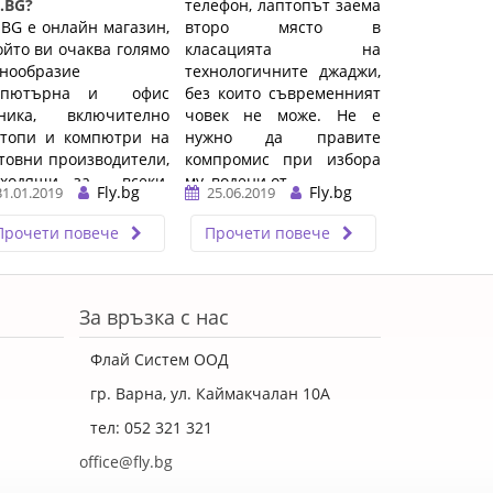
.BG?
телефон, лаптопът заема
.BG е онлайн магазин,
второ място в
ойто ви очаква голямо
класацията на
нообразие
технологичните джаджи,
мпютърна и офис
без които съвременният
хника, включително
човек не може. Не е
птопи и компютри на
нужно да правите
товни производители,
компромис при избора
дходящи за всеки.
му, водени от ...…
Fly.bg
Fly.bg
31.01.2019
25.06.2019
 нас ще намерите ...
Прочети повече
Прочети повече
За връзка с нас
Флай Систем ООД
гр. Варна, ул. Каймакчалан 10А
тел: 052 321 321
office@fly.bg