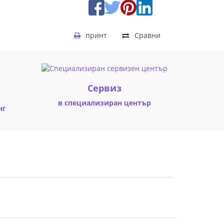
принт
Сравни
Cервиз
в специализиран център
нг