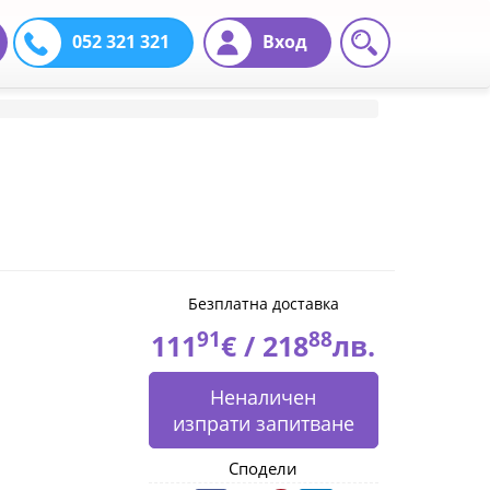
052 321 321
Вход
Безплатна доставка
91
88
111
€ /
218
лв.
Неналичен
изпрати запитване
Сподели