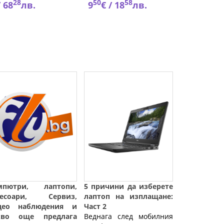
28
50
58
28
/
68
лв.
9
€ /
18
лв.
6
€ 
мпютри, лаптопи,
5 причини да изберете
сесоари, Сервиз,
лаптоп на изплащане:
део наблюдения и
Част 2
кво още предлага
Веднага след мобилния