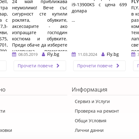
ell,
24 май приближава
FLY
i9-13900KS с цена 699
тра
неумолимо! Вече със
FLY
долара
зар,
сигурност сте купили
в к
а с
роклята, обувките,
…
раз
7,3-
аксесоарите - ако
ко
ви,
изпращате господин
те
75,
костюма и обувките.
ла
701,
Преди обаче да изберете
све
700,
часовника - помислете
по
Fly.bg
Fly.bg
08.05.2019
11.03.2024
пак. Вместо Филип ...…
При
…
Прочети повече
Прочети повече
но
Информация
Сервиз и Услуги
кти
Проверка на ремонт
Общи Условия
ховки
Лични данни