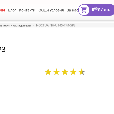
00
0
€ /
лв.
ИИ
Блог
Контакти
Общи условия
За нас
атори и охладители
NOCTUA NH-U14S-TR4-SP3
P3