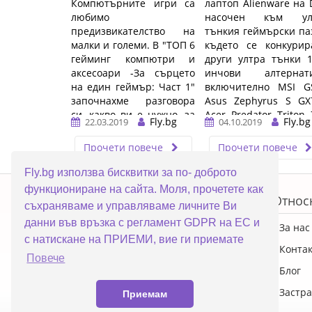
Компютърните игри са
лаптоп Alienware на D
любимо
насочен към ул
предизвикателство на
тънкия геймърски па
малки и големи. В "ТОП 6
където се конкурир
гейминг компютри и
други ултра тънки 1
аксесоари -За сърцето
инчови алтернати
на един геймър: Част 1"
включително MSI GS
започнахме разговора
Asus Zephyrus S GX
си, какво ви е нужно, за
Acer Predator Triton 
Fly.bg
Fly.bg
22.03.2019
04.10.2019
да им ...…
Lenovo Legion ...…
Прочети повече
Прочети повече
Fly.bg използва бисквитки за по- доброто
ERROR5
функциониране на сайта. Моля, прочетете как
Топ категории
Относ
съхраняваме и управляваме личните Ви
данни във връзка с регламент GDPR на ЕС и
ПРОМОЦИИ
За нас
с натискане на ПРИЕМИ, вие ги приемате
Преносими компютри
Конта
Повече
Настолни компютри
Блог
Смартфони
Застра
Приемам