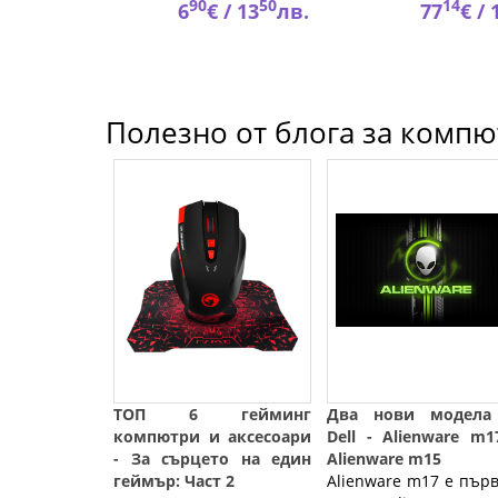
53
90
50
14
53
лв.
6
€ /
13
лв.
77
€ /
Полезно от блога за компют
ТОП 6 гейминг
Два нови модела
компютри и аксесоари
Dell - Alienware m
- За сърцето на един
Alienware m15
геймър: Част 2
Alienware m17 е пър