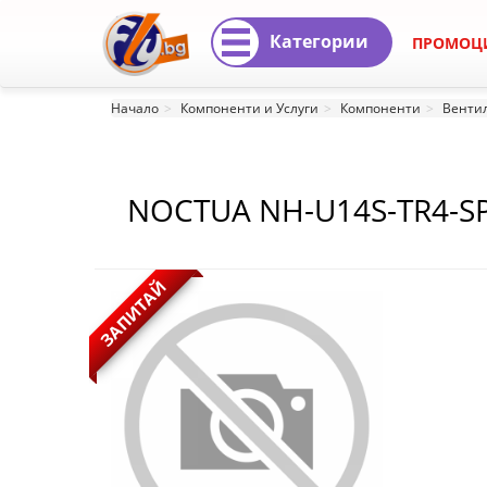
Категории
ПРОМОЦ
NOCTUA
Начало
Компоненти и Услуги
Компоненти
Вентил
NH-
U14S-
NOCTUA NH-U14S-TR4-S
TR4-
SP3
ЗАПИТАЙ
NOCTUA
NH-
U14S-
TR4-
SP3