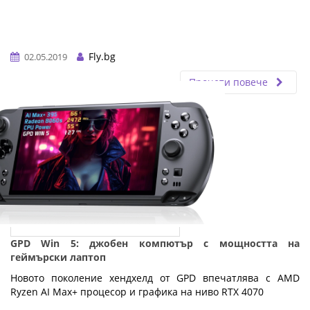
Fly.bg
02.05.2019
Прочети повече
GPD Win 5: джобен компютър с мощността на
геймърски лаптоп
Новото поколение хендхелд от GPD впечатлява с AMD
Ryzen AI Max+ процесор и графика на ниво RTX 4070