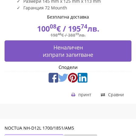
Размери 145 mm x 125 mm x 113 mm
Гаранция 72 Mounth
Безплатна доставка
08
74
100
€ /
195
лв.
48
19
198
€ /
388
лв.
Неналичен
изпрати запитване
Сподели
принт
Сравни
NOCTUA NH-D12L 1700/1851/AM5