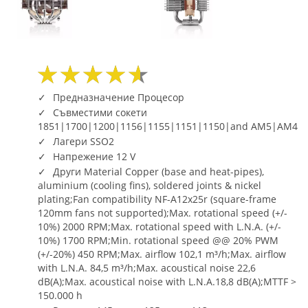
Предназначение Процесор
Съвместими сокети
1851|1700|1200|1156|1155|1151|1150|and AM5|AM4
Лагери SSO2
Напрежение 12 V
Други Material Copper (base and heat-pipes),
aluminium (cooling fins), soldered joints & nickel
plating;Fan compatibility NF-A12x25r (square-frame
120mm fans not supported);Max. rotational speed (+/-
10%) 2000 RPM;Max. rotational speed with L.N.A. (+/-
10%) 1700 RPM;Min. rotational speed @@ 20% PWM
(+/-20%) 450 RPM;Max. airflow 102,1 m³/h;Max. airflow
with L.N.A. 84,5 m³/h;Max. acoustical noise 22,6
dB(A);Max. acoustical noise with L.N.A.18,8 dB(A);MTTF >
150.000 h