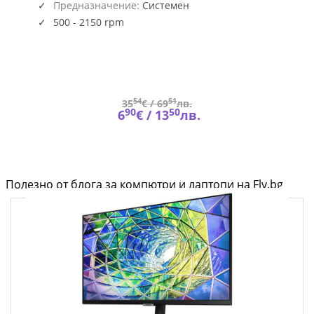
Предназначение:
Системен
500 - 2150 rpm
54
51
35
€ /
69
лв.
90
50
6
€ /
13
лв.
Полезно от блога за компютри и лаптопи на Fly.bg