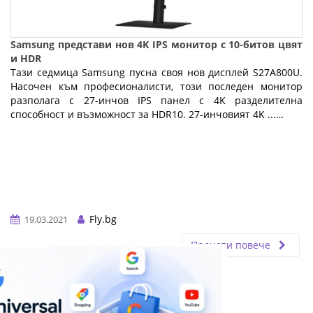
Samsung представи нов 4K IPS монитор с 10-битов цвят
и HDR
Тази седмица Samsung пусна своя нов дисплей S27A800U.
Насочен към професионалисти, този последен монитор
разполага с 27-инчов IPS панел с 4K разделителна
способност и възможност за HDR10. 27-инчовият 4K ...…
Fly.bg
19.03.2021
Прочети повече