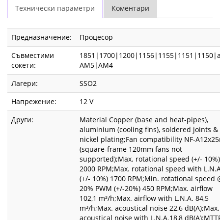
Технически параметри
Коментари
Предназначение:
Процесор
Съвместими
1851|1700|1200|1156|1155|1151|1150|
сокети:
AM5|AM4
Лагери:
SSO2
Напрежение:
12 V
Други:
Material Copper (base and heat-pipes),
aluminium (cooling fins), soldered joints &
nickel plating;Fan compatibility NF-A12x25
(square-frame 120mm fans not
supported);Max. rotational speed (+/- 10%)
2000 RPM;Max. rotational speed with L.N.A
(+/- 10%) 1700 RPM;Min. rotational speed
20% PWM (+/-20%) 450 RPM;Max. airflow
102,1 m³/h;Max. airflow with L.N.A. 84,5
m³/h;Max. acoustical noise 22,6 dB(A);Max.
acoustical noise with L.N.A.18,8 dB(A);MTT