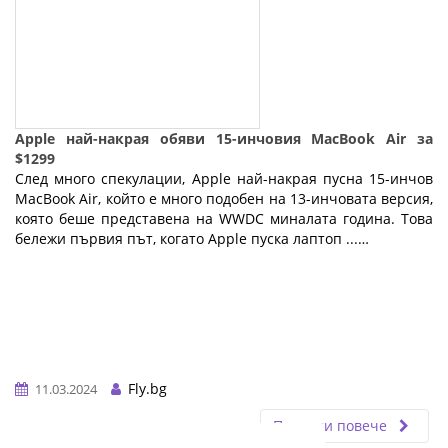
Apple най-накрая обяви 15-инчовия MacBook Air за
$1299
След много спекулации, Apple най-накрая пусна 15-инчов
MacBook Air, който е много подобен на 13-инчовата версия,
която беше представена на WWDC миналата година. Това
бележи първия път, когато Apple пуска лаптоп ...…
Fly.bg
11.03.2024
Прочети повече