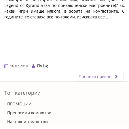
Legend of Kyrandia (за по-приключенски настроените)? Ех,
какви игри имаше някога, в зората на компютрите. С
годините, те ставаха все по-големи, изискваха все ...…
Fly.bg
18.02.2019
Прочети повече
ERROR5
Топ категории
ПРОМОЦИИ
Преносими компютри
Настолни компютри