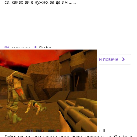
си, какво ви е нужно, за да им ...…
Fly.bg
22.03.2019
Прочети повече
Електронните спортове и геймингът: Част II
Геймъри от по-старите поколения, помните ли Quake и