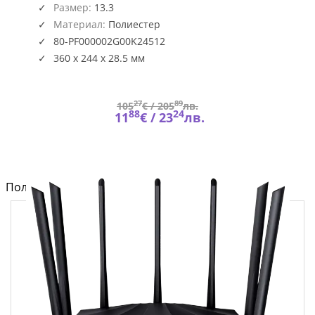
2G00K
Размер:
13.3
Материал:
Полиестер
80-PF000002G00K24512
360 x 244 x 28.5 мм
27
89
105
€ /
205
лв.
88
24
11
€ /
23
лв.
Полезно от блога за компютри и лаптопи на Fly.bg