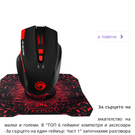
Fly.bg
28.08.2020
Прочети повече
ТОП 6 гейминг компютри и аксесоари - За сърцето на
един геймър: Част 2
Компютърните игри са любимо предизвикателство на
малки и големи. В "ТОП 6 гейминг компютри и аксесоари
-За сърцето на един геймър: Част 1" започнахме разговора