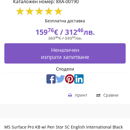
Каталожен номер: 8XA-00190
Black
CEE
Безплатна доставка
EM
76
46
159
€ /
312
лв.
46
52
303
€ /
593
лв.
1
Неналичен
License
изпрати запитване
8XA-
Сподели
00190
|
Fly.bg
принт
Сравни
MS Surface Pro KB w/ Pen Stor SC English International Black