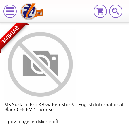
MS
ЗАПИТАЙ
Surface
Pro
KB
w/
Pen
Stor
SC
MS Surface Pro KB w/ Pen Stor SC English International
Black CEE EM 1 License
English
Производител Microsoft
International