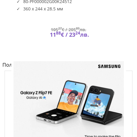
80-PF000002G00K24512
360 x 244 x 28.5 мм
27
89
105
€ /
205
лв.
88
24
11
€ /
23
лв.
Полезно от блога за компютри и лаптопи на Fly.bg