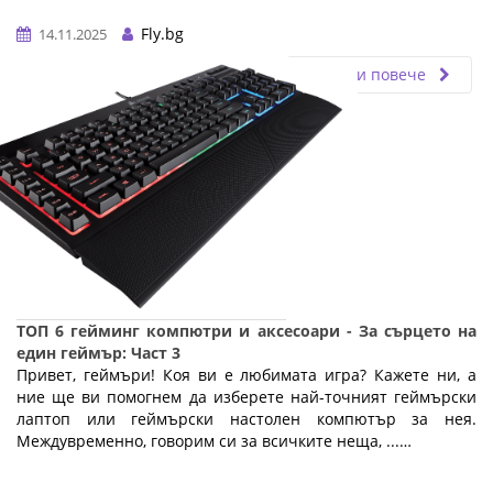
Fly.bg
14.11.2025
Прочети повече
ТОП 6 гейминг компютри и аксесоари - За сърцето на
един геймър: Част 3
Привет, геймъри! Коя ви е любимата игра? Кажете ни, а
ние ще ви помогнем да изберете най-точният геймърски
лаптоп или геймърски настолен компютър за нея.
Междувременно, говорим си за всичките неща, ...…