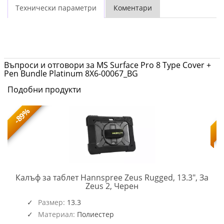
Технически параметри
Коментари
Въпроси и отговори за MS Surface Pro 8 Type Cover +
Pen Bundle Platinum 8X6-00067_BG
Подобни продукти
-89%
Калъф за таблет Hannspree Zeus Rugged, 13.3", За
HSG-
Zeus 2, Черен
ACC-
2G00K
Размер:
13.3
Материал:
Полиестер