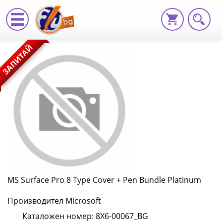
MS
ЗАПИТАЙ
Surface
Pro
8
Type
Cover
+
Pen
MS Surface Pro 8 Type Cover + Pen Bundle Platinum
Bundle
Производител Microsoft
Platinum
Каталожен номер: 8X6-00067_BG