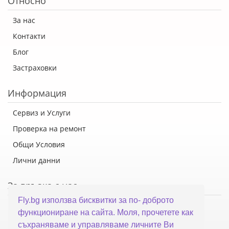
Относно
За нас
Контакти
Блог
Застраховки
Информация
Сервиз и Услуги
Проверка на ремонт
Общи Условия
Лични данни
За връзка с нас
Fly.bg използва бисквитки за по- доброто
Флай Систем ООД
функциониране на сайта. Моля, прочетете как
гр. Варна, ул. Каймакчалан 10А
съхраняваме и управляваме личните Ви