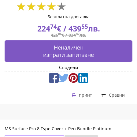
8X6-
00067_BG
Безплатна доставка
74
55
224
€ /
439
лв.
|
86
87
426
€ /
834
лв.
Fly.bg
Неналичен
изпрати запитване
Сподели
принт
Сравни
MS Surface Pro 8 Type Cover + Pen Bundle Platinum