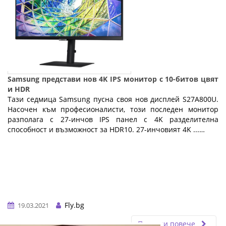
Samsung представи нов 4K IPS монитор с 10-битов цвят
и HDR
Тази седмица Samsung пусна своя нов дисплей S27A800U.
Насочен към професионалисти, този последен монитор
разполага с 27-инчов IPS панел с 4K разделителна
способност и възможност за HDR10. 27-инчовият 4K ...…
Fly.bg
19.03.2021
Прочети повече