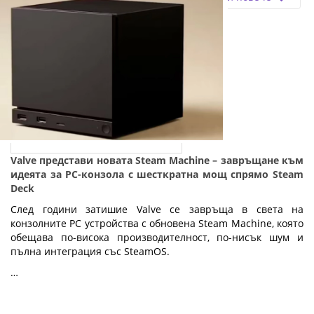
Valve представи новата Steam Machine – завръщане към
идеята за PC-конзола с шесткратна мощ спрямо Steam
Deck
След години затишие Valve се завръща в света на
конзолните PC устройства с обновена Steam Machine, която
обещава по-висока производителност, по-нисък шум и
пълна интеграция със SteamOS.
…