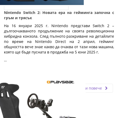
Nintendo Switch 2: Новата ера на гейминга започна с
гръм и трясък
На 16 януари 2025 г. Nintendo представи Switch 2 –
дългоочакваното продължение на своята революционна
хибридна конзола. След пълното разкриване на детайлите
по време на Nintendo Direct на 2 април, гейминг
общността вече знае какво да очаква от тази нова машина,
която ще бъде пусната в продажба на 5 юни 2025 г.
…
Fly.bg
04.04.2025
Прочети повече