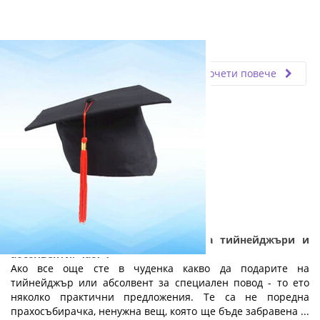
Fly.bg
28.11.2025
Прочети повече
Практични и полезни подаръци за тийнейджъри и
абсолвенти: Част 1
Ако все още сте в чуденка какво да подарите на
тийнейджър или абсолвент за специален повод - то ето
няколко практични предложения. Те са не поредна
прахосъбирачка, ненужна вещ, която ще бъде забравена ...