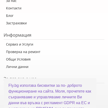
За нас
Контакти
Блог
Застраховки
Информация
Сервиз и Услуги
Проверка на ремонт
Общи Условия
Лични данни
За връзка с нас
Fly.bg използва бисквитки за по- доброто
Флай Систем ООД
функциониране на сайта. Моля, прочетете как
гр. Варна, ул. Каймакчалан 10А
съхраняваме и управляваме личните Ви
тел: 052 321 321
данни във връзка с регламент GDPR на ЕС и