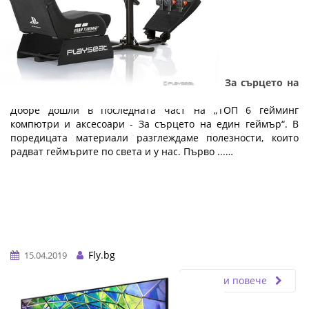
ТОП 6 гейминг компютри и аксесоари - За сърцето на
един геймър: Част 5
Добре дошли в последната част на „ТОП 6 гейминг
компютри и аксесоари - За сърцето на един геймър“. В
поредицата материали разглеждаме полезности, които
радват геймърите по света и у нас. Първо ...…
Fly.bg
15.04.2019
Прочети повече