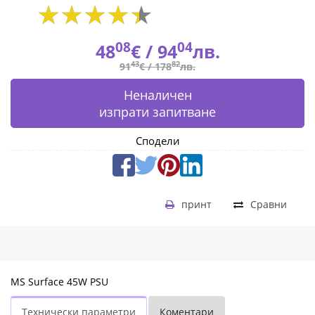
08
04
48
€ /
94
лв.
43
82
91
€ /
178
лв.
Неналичен
изпрати запитване
Сподели
принт
Сравни
MS Surface 45W PSU
Технически параметри
Коментари