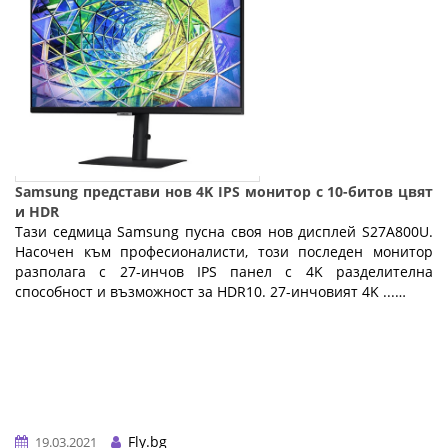
Samsung представи нов 4K IPS монитор с 10-битов цвят
и HDR
Тази седмица Samsung пусна своя нов дисплей S27A800U.
Насочен към професионалисти, този последен монитор
разполага с 27-инчов IPS панел с 4K разделителна
способност и възможност за HDR10. 27-инчовият 4K ...…
Fly.bg
19.03.2021