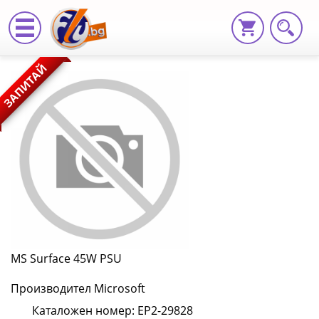
MS
ЗАПИТАЙ
Surface
45W
PSU
EP2-
29828
|
Fly.bg
MS Surface 45W PSU
Производител Microsoft
Каталожен номер: EP2-29828