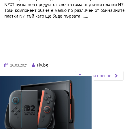
NZXT пуска нов продукт от своята гама от дънни платки N7.
Този компонент обаче е малко по-различен от обичайните
платки N7, тъй като ще бъде първата ...…
Fly.bg
26.03.2021
Прочети повече