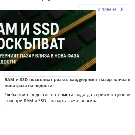
Прочети повече
RAM и SSD поскъпват рязко: хардуерният пазар влиза в
нова фаза на недостиг
Глобалният недостиг на памети води до сериозен ценови
скок при RAM и SSD – пазарът вече реагира
…