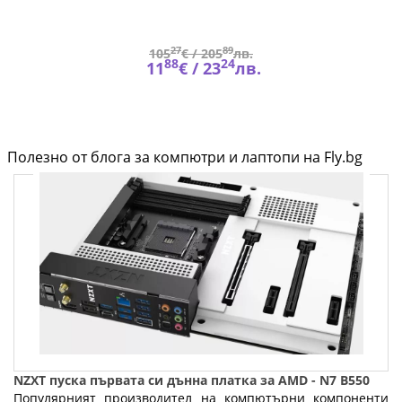
27
89
105
€ /
205
лв.
88
24
11
€ /
23
лв.
Полезно от блога за компютри и лаптопи на Fly.bg
NZXT пуска първата си дънна платка за AMD - N7 B550
Популярният производител на компютърни компоненти