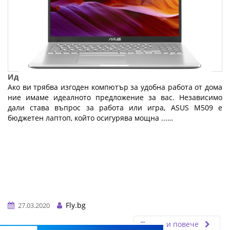
Идеалният бюджетен лаптоп за работа от вкъщи
Ако ви трябва изгоден компютър за удобна работа от дома
ние имаме идеалното предложение за вас. Независимо
дали става въпрос за работа или игра, ASUS M509 е
бюджетен лаптоп, който осигурява мощна ...…
Fly.bg
27.03.2020
Прочети повече