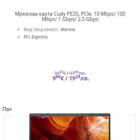
Мрежова карта Cudy PE25, PCIe, 10 Mbps/ 100
CUDY-
Mbps/ 1 Gbps/ 2.5 Gbps
PCI-
PE25
Вид свързаност:
Жична
PCI Express
69
85
34
€ /
67
лв.
86
28
9
€ /
19
лв.
Полезно от блога за компютри и лаптопи на Fly.bg