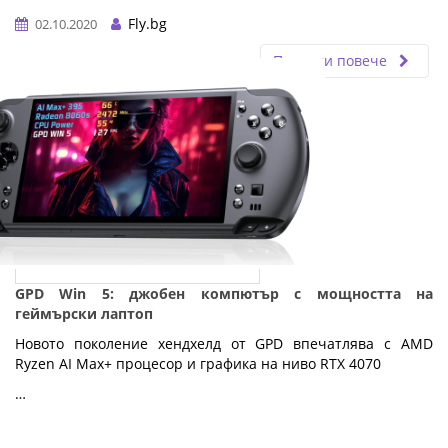
Fly.bg
02.10.2020
Прочети повече
GPD Win 5: джобен компютър с мощността на
геймърски лаптоп
Новото поколение хендхелд от GPD впечатлява с AMD
Ryzen AI Max+ процесор и графика на ниво RTX 4070
…