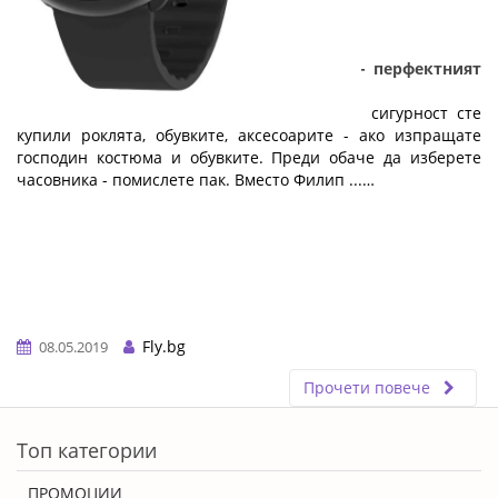
Смарт часовник за смарт абитуриенти - перфектният
подарък за абитуриентски бал
24 май приближава неумолимо! Вече със сигурност сте
купили роклята, обувките, аксесоарите - ако изпращате
господин костюма и обувките. Преди обаче да изберете
часовника - помислете пак. Вместо Филип ...…
Fly.bg
08.05.2019
Прочети повече
ERROR5
Топ категории
ПРОМОЦИИ