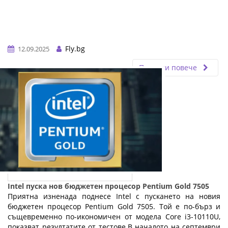
Fly.bg
12.09.2025
Прочети повече
Intel пуска нов бюджетен процесор Pentium Gold 7505
Приятна изненада поднесе Intel с пускането на новия
бюджетен процесор Pentium Gold 7505. Той е по-бърз и
същевременно по-икономичен от модела Core i3-10110U,
показват резултатите от тестове.В началото на септември