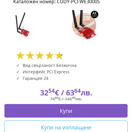
Каталожен номер: CUDY-PCI-WE3000S
-
2400
Mbps
CUDY-
PCI-
WE3000S
Вид свързаност Безжична
Интерфейс PCI Express
|
Гаранция 24
Fly.bg
54
64
32
€ /
63
лв.
60
90
74
€ /
145
лв.
Купи
Купи на изплащане