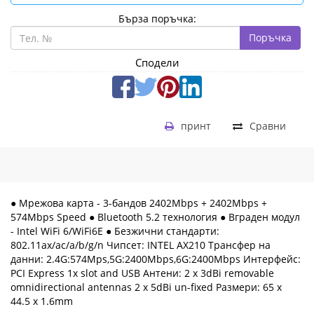
Бърза поръчка:
Поръчка
Сподели
принт
Сравни
● Мрежова карта - 3-бандов 2402Mbps + 2402Mbps +
574Mbps Speed ● Bluetooth 5.2 технология ● Вграден модул
- Intel WiFi 6/WiFi6E ● Безжични стандарти:
802.11ax/ac/a/b/g/n Чипсет: INTEL AX210 Трансфер на
данни: 2.4G:574Mps,5G:2400Mbps,6G:2400Mbps Интерфейс:
PCI Express 1x slot and USB Антени: 2 x 3dBi removable
omnidirectional antennas 2 x 5dBi un-fixed Размери: 65 x
44.5 x 1.6mm