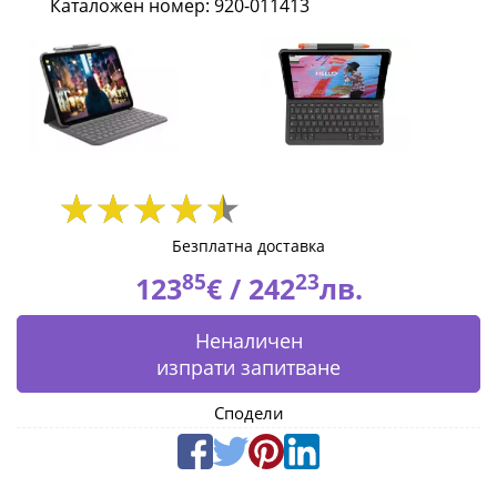
Каталожен номер: 920-011413
(US)
-
INTNL-
973
920-
011413
Безплатна доставка
|
85
23
123
€ /
242
лв.
Fly.bg
Неналичен
изпрати запитване
Сподели