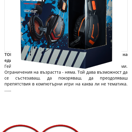
ТОП 6 гейминг компютри и аксесоари - За сърцето на
един геймър: Част 1
Геймингът е увлечение, спорт за малки и големи.
Ограничения на възрастта - няма. Той дава възможност да
се състезаваш, да покоряваш, да преодоляваш
препятствия в компютърни игри на каква ли не тематика.
...…
Fly.bg
22.03.2019