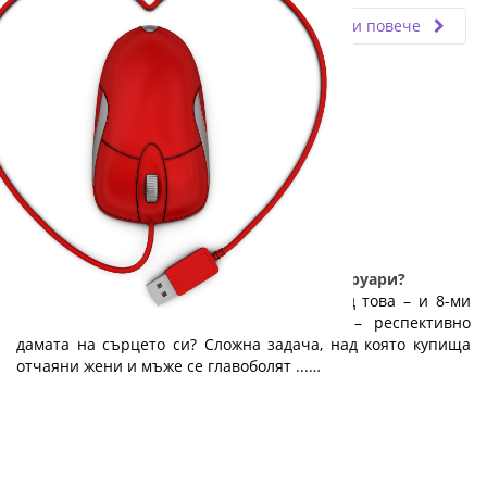
Прочети повече
А вие? Избрахте ли подарък за 14-ти февруари?
14 февруари приближава неумолимо. След това – и 8-ми
март. Какво да купиш на половинката – респективно
дамата на сърцето си? Сложна задача, над която купища
отчаяни жени и мъже се главоболят ...…