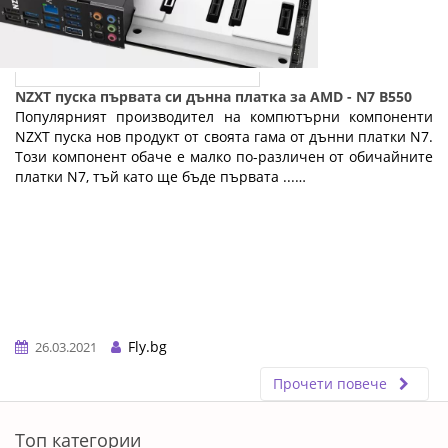
NZXT пуска първата си дънна платка за AMD - N7 B550
Популярният производител на компютърни компоненти
NZXT пуска нов продукт от своята гама от дънни платки N7.
Този компонент обаче е малко по-различен от обичайните
платки N7, тъй като ще бъде първата ...…
Fly.bg
26.03.2021
Прочети повече
ERROR5
Топ категории