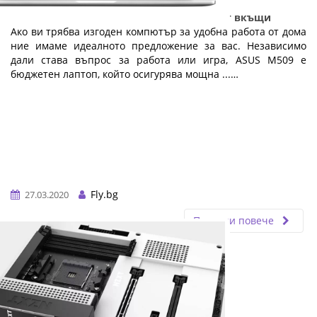
Идеалният бюджетен лаптоп за работа от вкъщи
Ако ви трябва изгоден компютър за удобна работа от дома
ние имаме идеалното предложение за вас. Независимо
дали става въпрос за работа или игра, ASUS M509 е
бюджетен лаптоп, който осигурява мощна ...…
Fly.bg
27.03.2020
Прочети повече