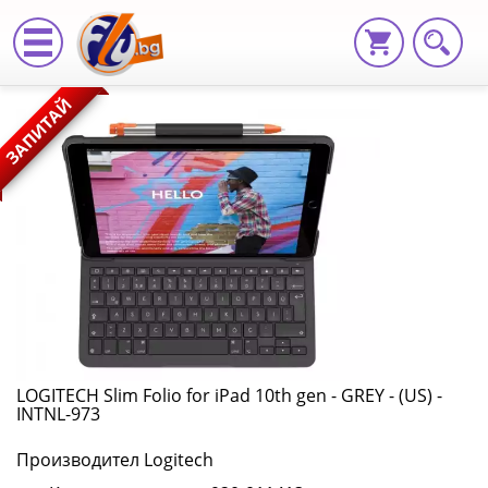
LOGITECH
ЗАПИТАЙ
Slim
Folio
for
iPad
10th
gen
-
LOGITECH Slim Folio for iPad 10th gen - GREY - (US) -
INTNL-973
GREY
Производител Logitech
-