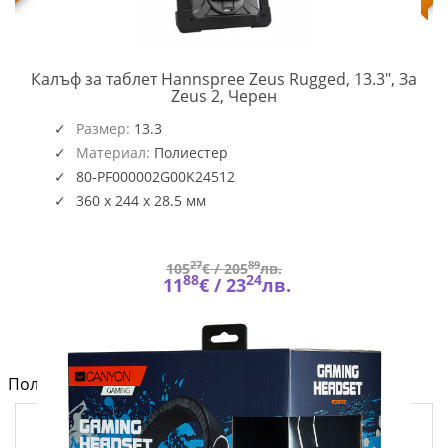
Калъф за таблет Hannspree Zeus Rugged, 13.3", За
HSG-
Zeus 2, Черен
ACC-
2G00K
Размер:
13.3
Материал:
Полиестер
80-PF000002G00K24512
360 x 244 x 28.5 мм
27
89
105
€ /
205
лв.
88
24
11
€ /
23
лв.
Полезно от блога за компютри и лаптопи на Fly.bg