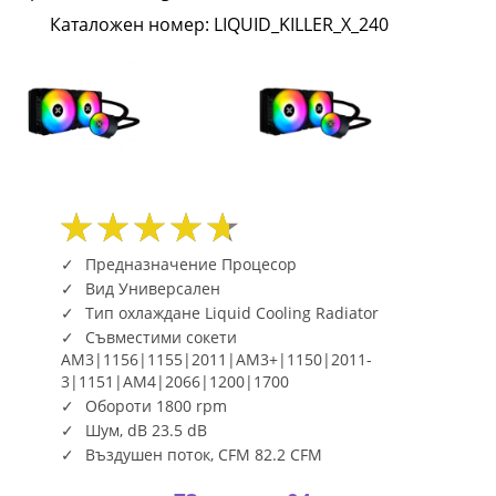
logo
Каталожен номер: LIQUID_KILLER_X_240
ARGB
Pump
Head,
2x120mm
ARGB
Предназначение Процесор
Fan,
Вид Универсален
Тип охлаждане Liquid Cooling Radiator
Plastic
Съвместими сокети
AM3|1156|1155|2011|AM3+|1150|2011-
Steel
3|1151|AM4|2066|1200|1700
Backpanel
Обороти 1800 rpm
Шум, dB 23.5 dB
LIQUID_KILLER_X_240
Въздушен поток, CFM 82.2 CFM