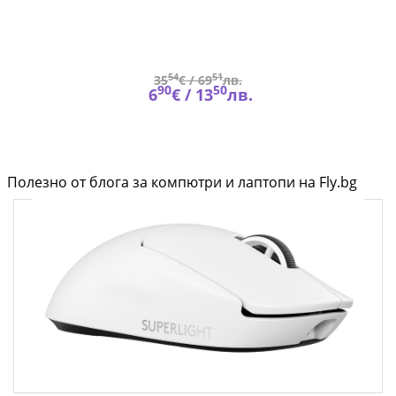
54
51
35
€ /
69
лв.
90
50
6
€ /
13
лв.
Полезно от блога за компютри и лаптопи на Fly.bg