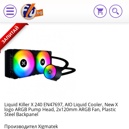
Liquid
ЗАПИТАЙ
Killer
X
240
EN47697,
AIO
Liquid
Cooler,
Liquid Killer X 240 EN47697, AIO Liquid Cooler, New X
logo ARGB Pump Head, 2x120mm ARGB Fan, Plastic
New
Steel Backpanel
X
Производител Xigmatek