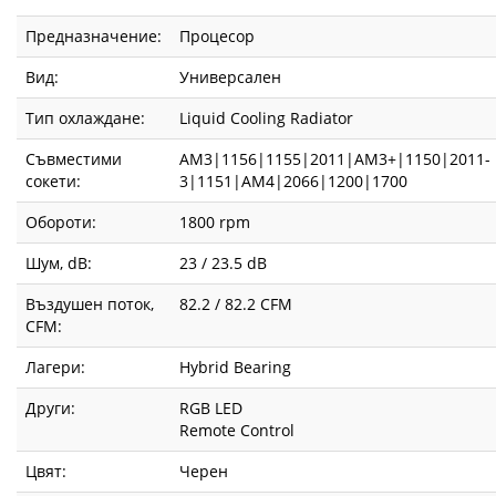
Предназначение:
Процесор
Вид:
Универсален
Тип охлаждане:
Liquid Cooling Radiator
Съвместими
AM3|1156|1155|2011|AM3+|1150|2011-
сокети:
3|1151|AM4|2066|1200|1700
Обороти:
1800 rpm
Шум, dB:
23 / 23.5 dB
Въздушен поток,
82.2 / 82.2 CFM
CFM:
Лагери:
Hybrid Bearing
Други:
RGB LED
Remote Control
Цвят:
Черен