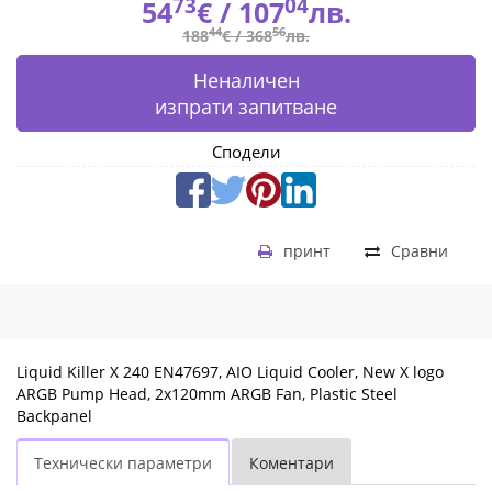
|
73
04
54
€ /
107
лв.
44
56
188
€ /
368
лв.
Fly.bg
Неналичен
изпрати запитване
Сподели
принт
Сравни
Liquid Killer X 240 EN47697, AIO Liquid Cooler, New X logo
ARGB Pump Head, 2x120mm ARGB Fan, Plastic Steel
Backpanel
Технически параметри
Коментари