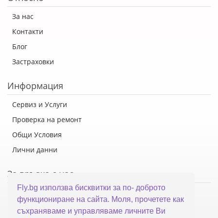
За нас
Контакти
Блог
Застраховки
Информация
Сервиз и Услуги
Проверка на ремонт
Общи Условия
Лични данни
За връзка с нас
Fly.bg използва бисквитки за по- доброто
Флай Систем ООД
функциониране на сайта. Моля, прочетете как
гр. Варна, ул. Каймакчалан 10А
съхраняваме и управляваме личните Ви