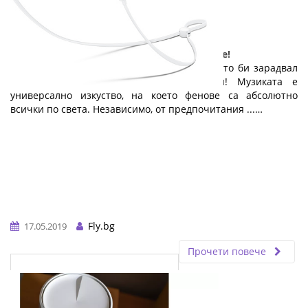
Малък дар с голяма стойност: слушалките!
Ето един чудесен и достъпен подарък, който би зарадвал
всеки абитуриент: качествени слушалки! Музиката е
универсално изкуство, на което фенове са абсолютно
всички по света. Независимо, от предпочитания ...…
Fly.bg
17.05.2019
Прочети повече