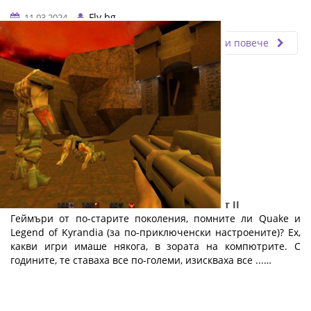
Fly.bg
11.03.2024
Прочети повече
Електронните спортове и геймингът: Част II
Геймъри от по-старите поколения, помните ли Quake и
Legend of Kyrandia (за по-приключенски настроените)? Ех,
какви игри имаше някога, в зората на компютрите. С
годините, те ставаха все по-големи, изискваха все ...…