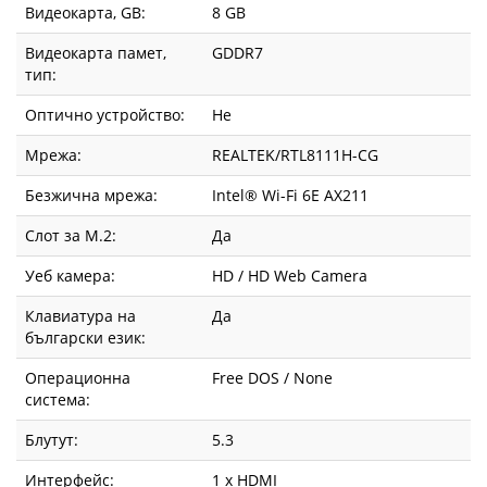
Видеокарта, GВ:
8 GB
Видеокарта памет,
GDDR7
тип:
Оптично устройство:
Не
Мрежа:
REALTEK/RTL8111H-CG
Безжична мрежа:
Intel® Wi-Fi 6E AX211
Слот за М.2:
Да
Уеб камера:
HD / HD Web Camera
Клавиатура на
Да
български език:
Операционна
Free DOS / None
система:
Блутут:
5.3
Интерфейс:
1 x HDMI