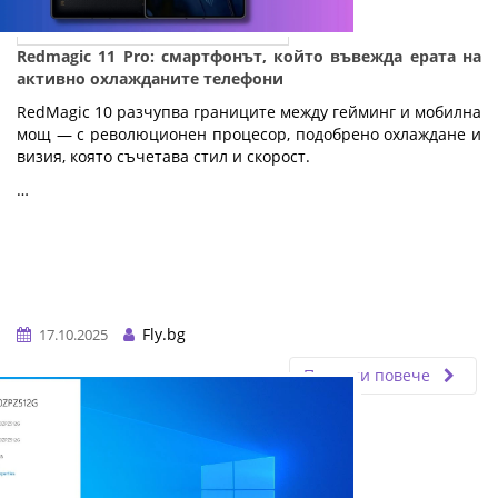
Redmagic 11 Pro: смартфонът, който въвежда ерата на
активно охлажданите телефони
RedMagic 10 разчупва границите между гейминг и мобилна
мощ — с революционен процесор, подобрено охлаждане и
визия, която съчетава стил и скорост.
…
Fly.bg
17.10.2025
Прочети повече