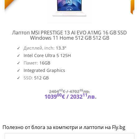
Лаптоп MSI PRESTIGE 13 AI EVO A1MG 16 GB SSD
PRESTIGE
Windows 11 Home 512 GB 512 GB
13
,
O109_PC16250_EMEA
AI
Дисплей, inch:
13.3"
EVO
Intel Core Ultra 5 125H
A1MG
Памет:
16GB
Integrated Graphics
SSD:
512 GB
17
15
2404
€ /
4702
лв.
00
11
1039
€ /
2032
лв.
Полезно от блога за компютри и лаптопи на Fly.bg