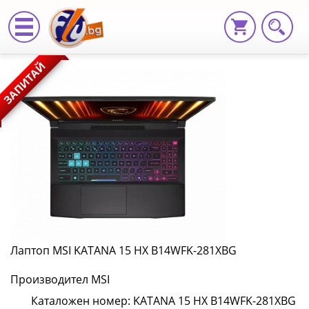
Лаптоп
ЗАПИТАЙ
MSI
KATANA
15
HX
B14WFK-
281XBG
KATANA
Лаптоп MSI KATANA 15 HX B14WFK-281XBG
15
Производител MSI
HX
Каталожен номер: KATANA 15 HX B14WFK-281XBG