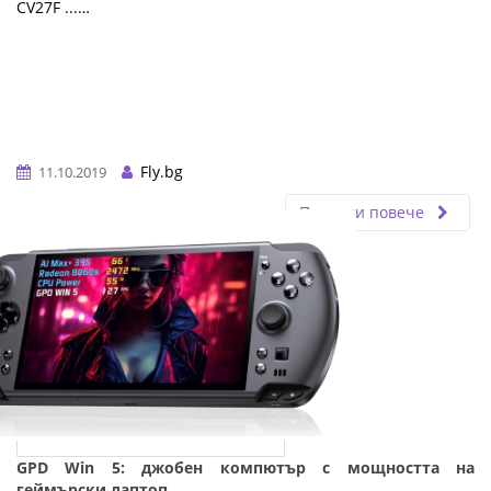
CV27F ...…
Fly.bg
11.10.2019
Прочети повече
GPD Win 5: джобен компютър с мощността на
геймърски лаптоп