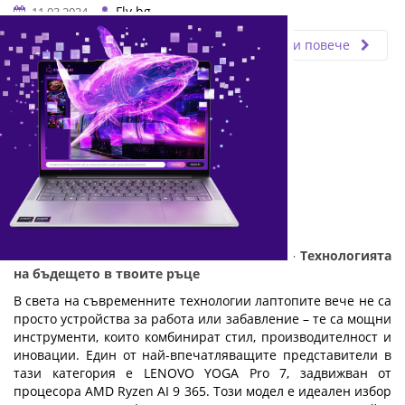
Fly.bg
11.03.2024
Прочети повече
LENOVO YOGA Pro 7 с AMD Ryzen AI 9 365 - Технологията
на бъдещето в твоите ръце
В света на съвременните технологии лаптопите вече не са
просто устройства за работа или забавление – те са мощни
инструменти, които комбинират стил, производителност и
иновации. Един от най-впечатляващите представители в
тази категория е LENOVO YOGA Pro 7, задвижван от
процесора AMD Ryzen AI 9 365. Този модел е идеален избор