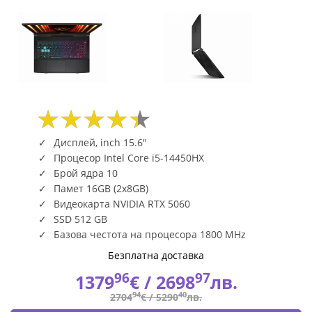
B14WFK-
281XBG
|
Fly.bg
Дисплей, inch 15.6"
Процесор Intel Core i5-14450HX
Брой ядра 10
Памет 16GB (2x8GB)
Видеокарта NVIDIA RTX 5060
SSD 512 GB
Базова честота на процесора 1800 MHz
Безплатна доставка
96
97
1379
€ /
2698
лв.
94
40
2704
€ /
5290
лв.