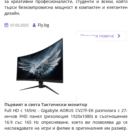
за креативни професионалисти, студенти и всеки, който
търси безкомпромисна мощност в компактен и елегантен
дизайн.
…
Fly.bg
07.03.2025
Прочети повече
Първият в света Тактически монитор
Full HD с 165Hz - Gigabyte AORUS CV27F-EK разполага с 27-
инчов FHD панел (резолюция 1920x1080) в съотношение
16:9 със 165 Hz опресняване, което ви позволява да се
наслаждавате на игри и филми в оригиналния им размер.