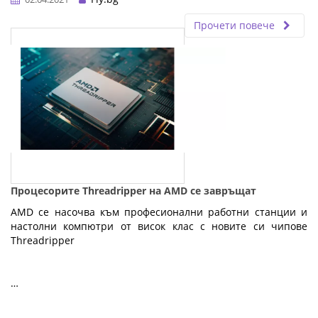
Прочети повече
Процесорите Threadripper на AMD се завръщат
AMD се насочва към професионални работни станции и
настолни компютри от висок клас с новите си чипове
Threadripper
…