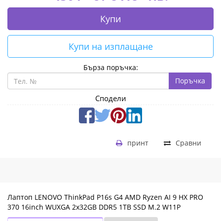
|
Fly.bg
Купи
Купи на изплащане
Бърза поръчка:
Поръчка
Сподели
принт
Сравни
Лаптоп LENOVO ThinkPad P16s G4 AMD Ryzen AI 9 HX PRO
370 16inch WUXGA 2x32GB DDR5 1TB SSD M.2 W11P