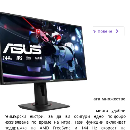
Fly.bg
11.03.2024
Прочети повече
Геймърския монитор Asus VG279Q предлага множество
функции на изгодна цена
Мониторът Asus VG279Q е създаден с много удобни
геймърски екстри, за да ви осигури едно по-добро
изживяване по време на игра. Тези функции включват
поддръжка на AMD FreeSync и 144 Hz скорост на