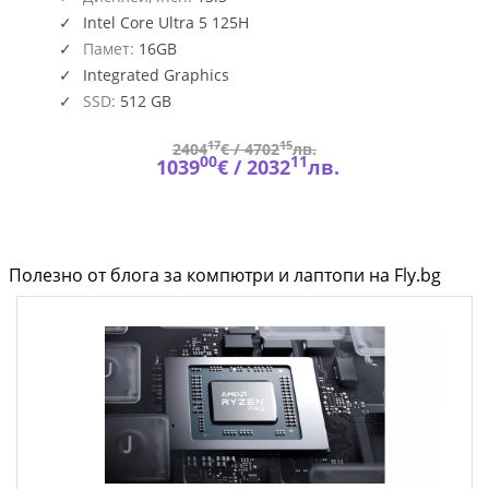
EVO
Intel Core Ultra 5 125H
A1MG
Памет:
16GB
Integrated Graphics
SSD:
512 GB
17
15
2404
€ /
4702
лв.
00
11
1039
€ /
2032
лв.
Полезно от блога за компютри и лаптопи на Fly.bg