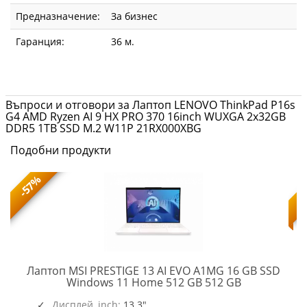
Предназначение:
За бизнес
Гаранция:
36 м.
Въпроси и отговори за Лаптоп LENOVO ThinkPad P16s
G4 AMD Ryzen AI 9 HX PRO 370 16inch WUXGA 2x32GB
DDR5 1TB SSD M.2 W11P 21RX000XBG
Подобни продукти
-57%
Лаптоп MSI PRESTIGE 13 AI EVO A1MG 16 GB SSD
PRESTIGE
Windows 11 Home 512 GB 512 GB
13
,
O109_PC16250_EMEA
AI
Дисплей, inch:
13.3"