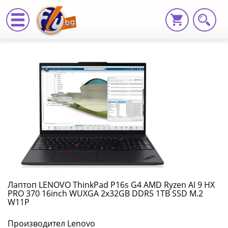
Лаптоп
LENOVO
ThinkPad
P16s
G4
AMD
Ryzen
AI
Лаптоп LENOVO ThinkPad P16s G4 AMD Ryzen AI 9 HX
PRO 370 16inch WUXGA 2x32GB DDR5 1TB SSD M.2
9
W11P
HX
Производител Lenovo