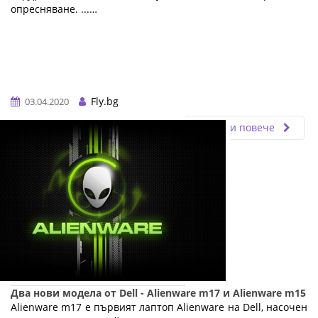
опресняване. ...…
Fly.bg
03.04.2020
Прочети повече
Два нови модела от Dell - Alienware m17 и Alienware m15
Alienware m17 е първият лаптоп Alienware на Dell, насочен