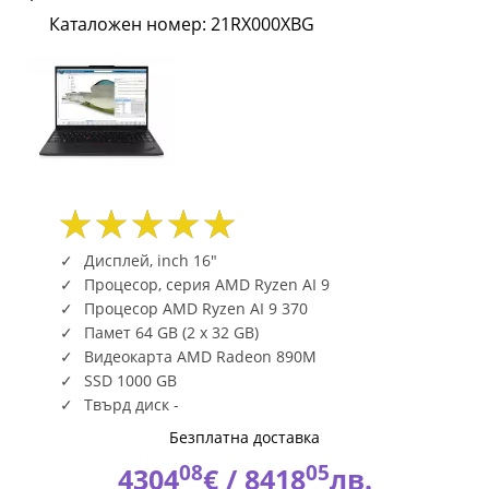
PRO
Каталожен номер: 21RX000XBG
370
16inch
WUXGA
2x32GB
DDR5
Дисплей, inch 16"
1TB
Процесор, серия AMD Ryzen AI 9
Процесор AMD Ryzen AI 9 370
SSD
Памет 64 GB (2 x 32 GB)
Видеокарта AMD Radeon 890M
M.2
SSD 1000 GB
W11P
Твърд диск -
Безплатна доставка
21RX000XBG
08
05
4304
€ /
8418
лв.