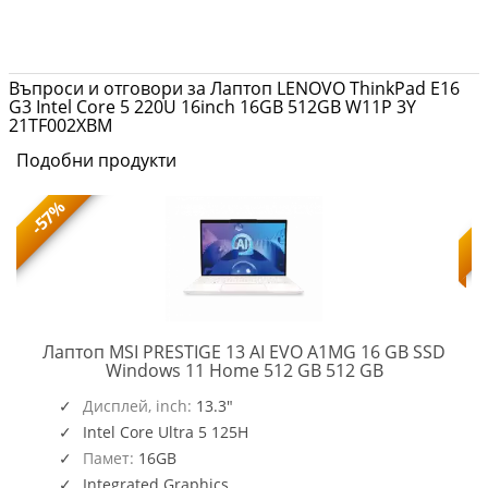
Въпроси и отговори за Лаптоп LENOVO ThinkPad E16
G3 Intel Core 5 220U 16inch 16GB 512GB W11P 3Y
21TF002XBM
Подобни продукти
-57%
Лаптоп MSI PRESTIGE 13 AI EVO A1MG 16 GB SSD
PRESTIGE
Windows 11 Home 512 GB 512 GB
13
AI
Дисплей, inch:
13.3"
EVO
Intel Core Ultra 5 125H
A1MG
Памет:
16GB
Integrated Graphics