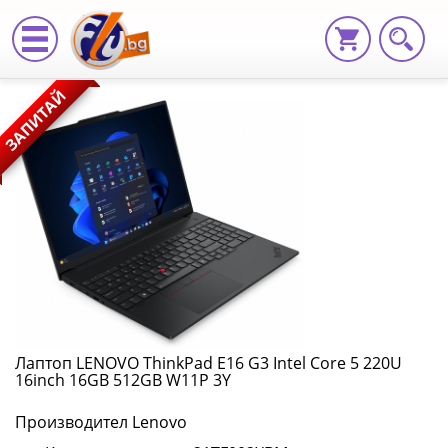
Лаптоп
ЗАПИТАЙ
LENOVO
ThinkPad
E16
G3
Intel
Core
5
Лаптоп LENOVO ThinkPad E16 G3 Intel Core 5 220U
16inch 16GB 512GB W11P 3Y
220U
Производител Lenovo
16inch