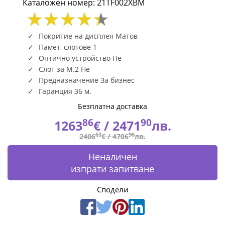
Каталожен номер: 21TF002XBM
16GB
512GB
Покритие на дисплея Матов
W11P
Памет, слотове 1
Оптично устройство Не
3Y
Слот за М.2 Не
Предназначение За бизнес
21TF002XBM
Гаранция 36 м.
|
Безплатна доставка
86
90
1263
€ /
2471
лв.
Fly.bg
63
96
2406
€ /
4706
лв.
Неналичен
изпрати запитване
Сподели