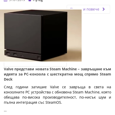
Прочети повече
Valve представи новата Steam Machine – завръщане към
идеята за PC-конзола с шесткратна мощ спрямо Steam
Deck
След години затишие Valve се завръща в света на
конзолните PC устройства с обновена Steam Machine, която
обещава по-висока производителност, по-нисък шум и
пълна интеграция със SteamOS.
…