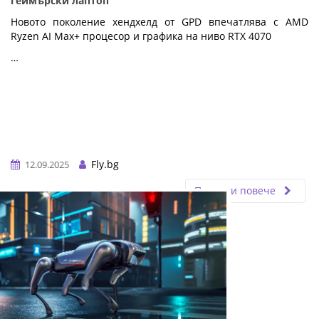
геймърски лаптоп
Новото поколение хендхелд от GPD впечатлява с AMD
Ryzen AI Max+ процесор и графика на ниво RTX 4070
…
Fly.bg
12.09.2025
Прочети повече