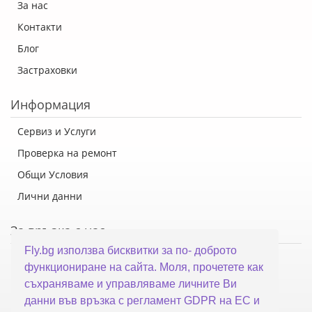
За нас
Контакти
Блог
Застраховки
Информация
Сервиз и Услуги
Проверка на ремонт
Общи Условия
Лични данни
За връзка с нас
Fly.bg използва бисквитки за по- доброто
Флай Систем ООД
функциониране на сайта. Моля, прочетете как
гр. Варна, ул. Каймакчалан 10А
съхраняваме и управляваме личните Ви
тел: 052 321 321
данни във връзка с регламент GDPR на ЕС и