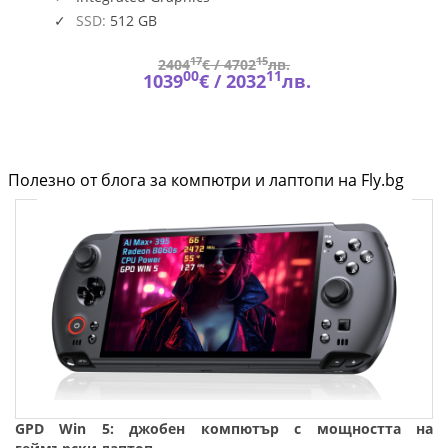
SSD:
512 GB
17
15
2404
€ /
4702
лв.
00
11
1039
€ /
2032
лв.
Полезно от блога за компютри и лаптопи на Fly.bg
GPD Win 5: джобен компютър с мощността на