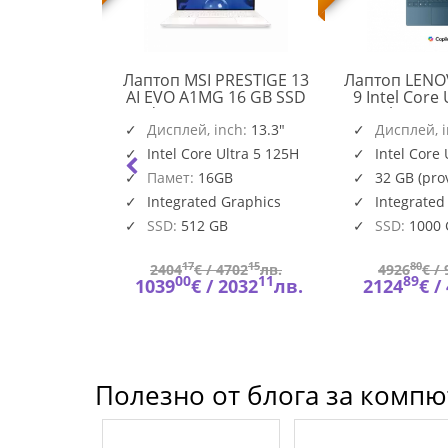
O IdeaPad 5
Лаптоп MSI PRESTIGE 13
Лаптоп LENO
en AI 5 340
AI EVO A1MG 16 GB SSD
9 Intel Core 
GA Touch
Windows 11 Home 512 GB
14inch WQU
PRESTIGE
12GB PCIe
nch:
14"
Дисплей, inch:
512 GB
13.3"
120Hz Touc
Дисплей, 
83KT001ABM
13
a Grey
1TB PCIe W
AI 5 340
Intel Core Ultra 5 125H
Intel Core 
AI
Teal 32 GB
vided memory
Памет:
16GB
32 GB (pr
EVO
Pro 1
A1MG
is soldered)
n 840M
Integrated Graphics
Integrated
SSD:
512 GB
SSD:
1000
94
17
15
80
178
лв.
2404
€ /
4702
лв.
4926
€ /
53
00
11
89
927
лв.
1039
€ /
2032
лв.
2124
€ /
Полезно от блога за компют