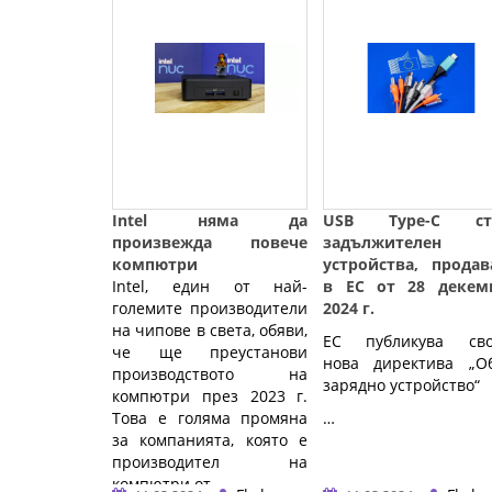
Intel няма да
USB Type-C ст
произвежда повече
задължителен
компютри
устройства, продав
Intel, един от най-
в ЕС от 28 декем
големите производители
2024 г.
на чипове в света, обяви,
ЕС публикува сво
че ще преустанови
нова директива „О
производството на
зарядно устройство“
компютри през 2023 г.
Това е голяма промяна
…
за компанията, която е
производител на
компютри от ...…