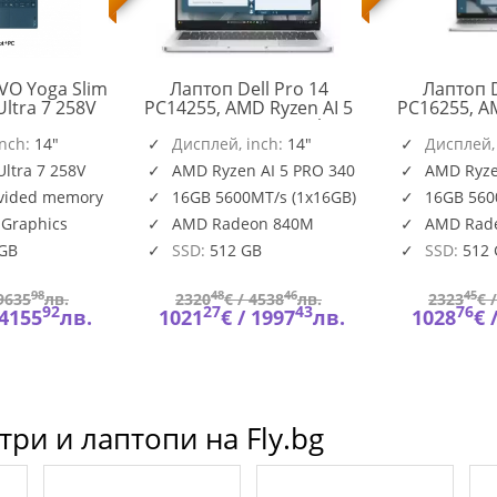
VO Yoga Slim
Лаптоп Dell Pro 14
Лаптоп D
Ultra 7 258V
PC14255, AMD Ryzen AI 5
PC16255, AM
X OLED 400N
PRO 340 (22 MB cache,
PRO 340 (22
h 32GB DDR5
inch:
14"
6cores, up to 4.8 GHz, 50
Дисплей, inch:
14"
4.8 GHz),
Дисплей,
11Pro Tidal
TOPS NPU), 14" FHD+
(1920x120
Ultra 7 258V
AMD Ryzen AI 5 PRO 340
AMD Ryze
 Windows 11
(1920x1200) IPS, 300nits
300nits, 1
ovided memory
16GB 5600MT/s (1x16GB)
16GB 560
83CX0016RM
000 GB
AG, 16 GB: 1 x 16 GB,
5600 MT/s,
DDR5, 5600 MT/s, 512 GB
AMD Radeo
 Graphics
AMD Radeon 840M
AMD Rad
BTO601_PC14255_EME
SSD, AMD Rad
HDR+IR
 GB
SSD:
512 GB
SSD:
512
98
48
46
45
9635
лв.
2320
€ /
4538
лв.
2323
€ 
92
27
43
76
4155
лв.
1021
€ /
1997
лв.
1028
€ 
ри и лаптопи на Fly.bg