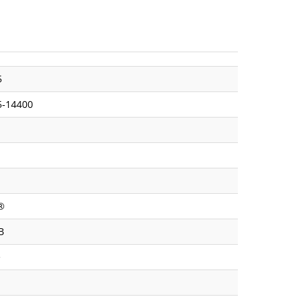
5
i5-14400
l®
B
e