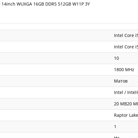
0 14inch WUXGA 16GB DDR5 512GB W11P 3Y
Intel Core i
Intel Core 
10
1800 MHz
Матов
Intel / Inte
20 MB20 M
Raptor Lak
1
Не