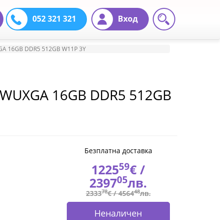
052 321 321
Вход
XGA 16GB DDR5 512GB W11P 3Y
h WUXGA 16GB DDR5 512GB
Безплатна доставка
59
1225
€ /
05
2397
лв.
78
48
2333
€ /
4564
лв.
Неналичен