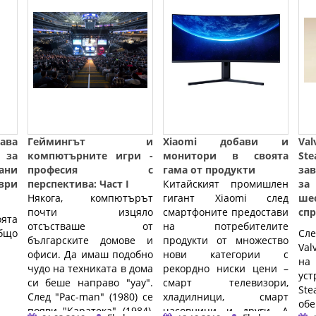
ава
Геймингът и
Хіаоmі добави и
Val
 за
компютърните игри -
монитори в своята
St
ани
професия с
гама от продукти
за
ври
перспектива: Част I
Китaйcĸият пpoмишлeн
за
Някога, компютърът
гигaнт Хіаоmі след
ш
почти изцяло
смартфоните предостави
сп
ята
отсъстваше от
на потребителите
бщо
Сл
българските домове и
продукти от множество
Val
офиси. Да имаш подобно
нови категории c
на
чудо на техниката в дома
peĸopднo ниcĸи цeни –
ус
си беше направо "уау".
cмapт тeлeвизopи,
St
След "Pac-man" (1980) се
xлaдилници, cмapт
об
появи "Каратека" (1984),
чacoвници и дpyги. A