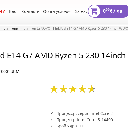
00
0
€ /
лв.
ИИ
Блог
Контакти
Общи условия
За нас
Лаптопи
Лаптоп LENOVO ThinkPad E14 G7 AMD Ryzen 5 230 14inch WU
d E14 G7 AMD Ryzen 5 230 14inc
1T0001UBM
Процесор, серия Intel Core i5
Процесор Intel Core i5-14400
Брой ядра 10