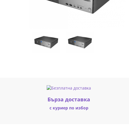
WUXGA
16GB
DDR5
512GB
W11P
3Y
21T0001UBM
|
Fly.bg
Бърза доставка
с куриер по избор