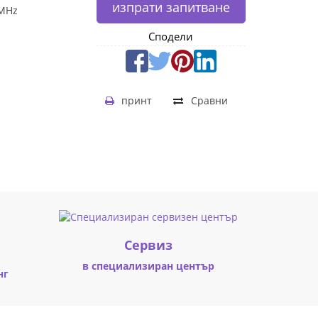
изпрати запитване
 MHz
Сподели
принт
Сравни
Cервиз
в специализиран център
нг