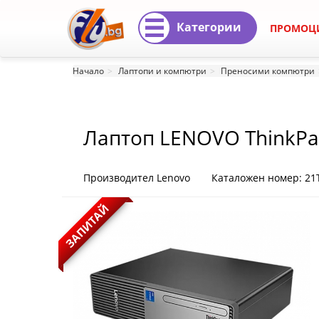
Категории
ПРОМОЦ
Лаптоп
Начало
Лаптопи и компютри
Преносими компютри
LENOVO
ThinkPad
Лаптоп LENOVO ThinkPa
E14
W11P 3Y
G7
Производител Lenovo
Каталожен номер: 2
AMD
ЗАПИТАЙ
Ryzen
5
230
14inch