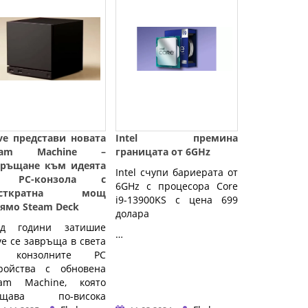
ve представи новата
Intel премина
eam Machine –
границата от 6GHz
връщане към идеята
Intel счупи бариерата от
 PC-конзола с
6GHz с процесора Core
есткратна мощ
i9-13900KS с цена 699
рямо Steam Deck
долара
ед години затишие
…
ve се завръща в света
 конзолните PC
тройства с обновена
eam Machine, която
ещава по-висока