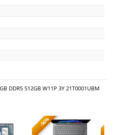
16GB DDR5 512GB W11P 3Y 21T0001UBM
-56%
-56%