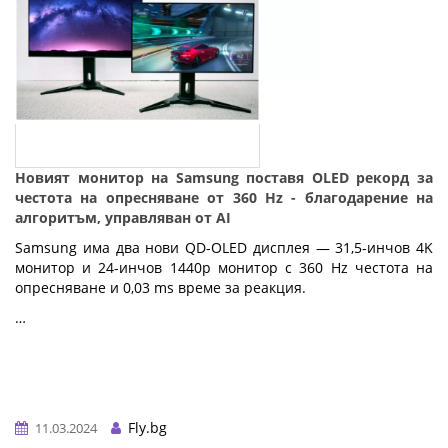
Новият монитор на Samsung поставя OLED рекорд за
честота на опресняване от 360 Hz - благодарение на
алгоритъм, управляван от AI
Samsung има два нови QD-OLED дисплея — 31,5-инчов 4K
монитор и 24-инчов 1440p монитор с 360 Hz честота на
опресняване и 0,03 ms време за реакция.
…
Fly.bg
11.03.2024