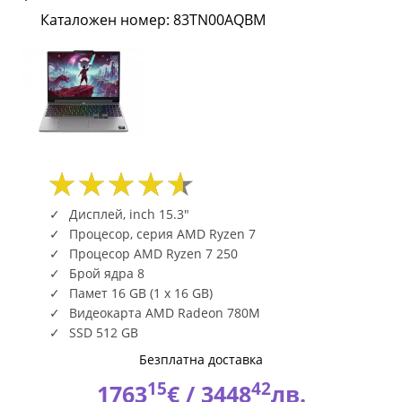
165Hz
Каталожен номер: 83TN00AQBM
16GB
DDR5
512GB
PCIe
RTX5050
Дисплей, inch 15.3"
8GB
Процесор, серия AMD Ryzen 7
Процесор AMD Ryzen 7 250
W11H
Брой ядра 8
Памет 16 GB (1 x 16 GB)
Surge
Видеокарта AMD Radeon 780M
Green
SSD 512 GB
Безплатна доставка
3y
15
42
1763
€ /
3448
лв.