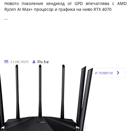
Новото поколение хендхелд от GPD впечатлява с AMD
Ryzen AI Max+ процесор и графика на ниво RTX 4070
…
Fly.bg
12.09.2025
Прочети повече