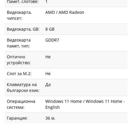
Памет, слотове:
1
Видеокарта,
AMD / AMD Radeon
чипсет:
Видеокарта, GВ:
8 GB
Видеокарта
GDDR7
памет, тип:
Оптично
Не
устройство:
Слот за М.2:
Не
Клавиатура на
Да
български език:
Операционна
Windows 11 Home / Windows 11 Home -
система:
English
Гаранция:
36 м.