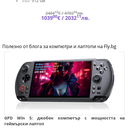
SSD:
512 GB
17
15
2404
€ /
4702
лв.
00
11
1039
€ /
2032
лв.
Полезно от блога за компютри и лаптопи на Fly.bg
GPD Win 5: джобен компютър с мощността на
геймърски лаптоп