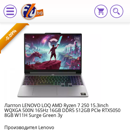
Лаптоп
-0.09%
LENOVO
LOQ
AMD
Ryzen
7
250
15.3inch
Лаптоп LENOVO LOQ AMD Ryzen 7 250 15.3inch
WQXGA 500N 165Hz 16GB DDR5 512GB PCIe RTX5050
WQXGA
8GB W11H Surge Green 3y
500N
Производител Lenovo