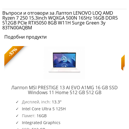
Въпроси и отговори за Лаптоп LENOVO LOQ AMD
Ryzen 7 250 15.3inch WQXGA 500N 165Hz 16GB DDR5
512GB PCIe RTX5050 8GB W11H Surge Green 3y
83TN00AQBM
Подобни продукти
-57%
Лаптоп MSI PRESTIGE 13 AI EVO A1MG 16 GB SSD
PRESTIGE
Windows 11 Home 512 GB 512 GB
13
AI
Дисплей, inch:
13.3"
EVO
Intel Core Ultra 5 125H
A1MG
Памет:
16GB
Integrated Graphics