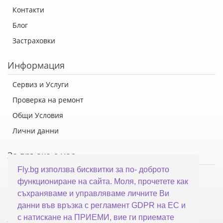
Контакти
Блог
Застраховки
Информация
Сервиз и Услуги
Проверка на ремонт
Общи Условия
Лични данни
За връзка с нас
Fly.bg използва бисквитки за по- доброто
Флай Систем ООД
функциониране на сайта. Моля, прочетете как
гр. Варна, ул. Каймакчалан 10А
съхраняваме и управляваме личните Ви
тел: 052 321 321
данни във връзка с регламент GDPR на ЕС и
с натискане на ПРИЕМИ, вие ги приемате
office@fly.bg