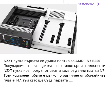
Прочети повече
NZXT пуска първата си дънна платка за AMD - N7 B550
Популярният производител на компютърни компоненти
NZXT пуска нов продукт от своята гама от дънни платки N7.
Този компонент обаче е малко по-различен от обичайните
платки N7, тъй като ще бъде първата ...…