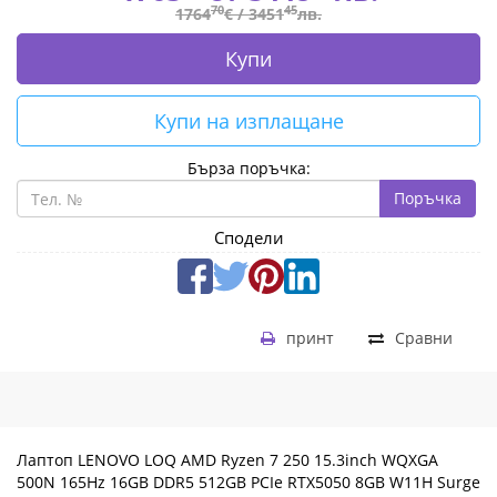
83TN00AQBM
70
45
1764
€ /
3451
лв.
|
Купи
Fly.bg
Купи на изплащане
Бърза поръчка:
Поръчка
Сподели
принт
Сравни
Лаптоп LENOVO LOQ AMD Ryzen 7 250 15.3inch WQXGA
500N 165Hz 16GB DDR5 512GB PCIe RTX5050 8GB W11H Surge