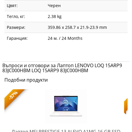
Цвят:
Черен
Тегло, кг:
2.38 kg
Размери:
359.86 x 258.7 x 21.9-23.9 mm
Гаранция:
24 м. / 24 Months
Въпроси и отговори за Лаптоп LENOVO LOQ 15ARP9
83JC000HBM LOQ 15ARP9 83JC000HBM
Подобни продукти
-57%
Лаптоп MSI PRESTIGE 13 AI EVO A1MG 16 GB SSD