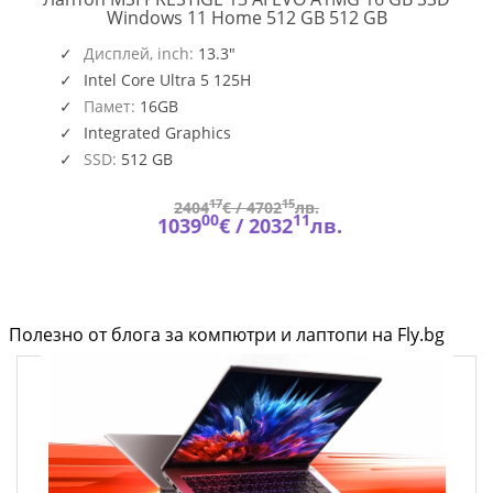
PRESTIGE
Windows 11 Home 512 GB 512 GB
13
,
O109_PC16250_EMEA
AI
Дисплей, inch:
13.3"
EVO
Intel Core Ultra 5 125H
A1MG
Памет:
16GB
Integrated Graphics
SSD:
512 GB
17
15
2404
€ /
4702
лв.
00
11
1039
€ /
2032
лв.
Полезно от блога за компютри и лаптопи на Fly.bg