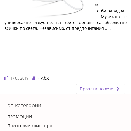
Малък дар с голяма стойност: слушалките!
Ето един чудесен и достъпен подарък, който би зарадвал
всеки абитуриент: качествени слушалки! Музиката е
универсално изкуство, на което фенове са абсолютно
всички по света. Независимо, от предпочитания ...…
Fly.bg
17.05.2019
Прочети повече
ERROR5
Топ категории
ПРОМОЦИИ
Преносими компютри