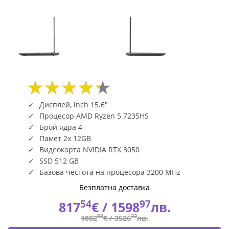
Дисплей, inch 15.6"
Процесор AMD Ryzen 5 7235HS
Брой ядра 4
Памет 2x 12GB
Видеокарта NVIDIA RTX 3050
SSD 512 GB
Базова честота на процесора 3200 MHz
Безплатна доставка
54
97
817
€ /
1598
лв.
93
22
1802
€ /
3526
лв.