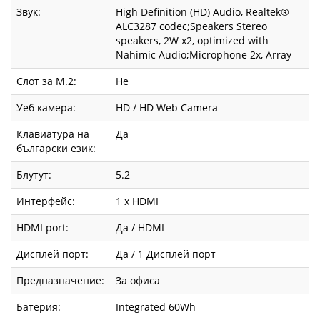
Звук:
High Definition (HD) Audio, Realtek®
ALC3287 codec;Speakers Stereo
speakers, 2W x2, optimized with
Nahimic Audio;Microphone 2x, Array
Слот за М.2:
Не
Уеб камера:
HD / HD Web Camera
Клавиатура на
Да
български език:
Блутут:
5.2
Интерфейс:
1 x HDMI
HDMI port:
Да / HDMI
Дисплей порт:
Да / 1 Дисплей порт
Предназначение:
За офиса
Батерия:
Integrated 60Wh