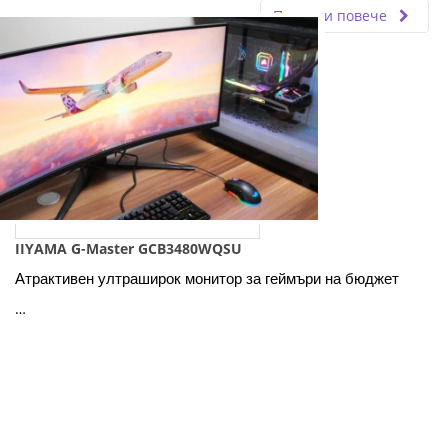
Прочети повече
IIYAMA G-Master GCB3480WQSU
Атрактивен ултраширок монитор за геймъри на бюджет
…