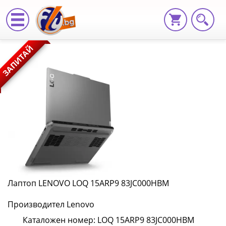
Лаптоп
ЗАПИТАЙ
LENOVO
LOQ
15ARP9
83JC000HBM
LOQ
15ARP9
83JC000HBM
Лаптоп LENOVO LOQ 15ARP9 83JC000HBM
|
Производител Lenovo
Fly.bg
Каталожен номер: LOQ 15ARP9 83JC000HBM