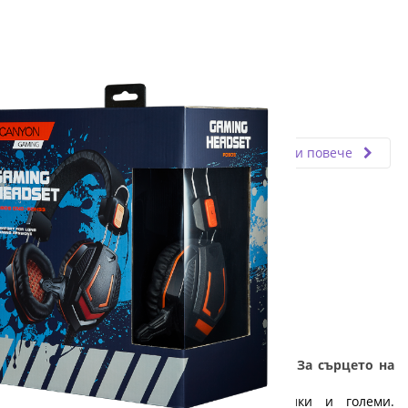
Fly.bg
24.09.2019
Прочети повече
ТОП 6 гейминг компютри и аксесоари - За сърцето на
един геймър: Част 1
Геймингът е увлечение, спорт за малки и големи.