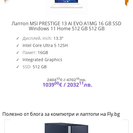
Лаптоп MSI PRESTIGE 13 AI EVO A1MG 16 GB SSD
PRESTIGE
Windows 11 Home 512 GB 512 GB
13
AI
Дисплей, inch:
13.3"
EVO
Intel Core Ultra 5 125H
A1MG
Памет:
16GB
Integrated Graphics
SSD:
512 GB
17
15
2404
€ /
4702
лв.
00
11
1039
€ /
2032
лв.
Полезно от блога за компютри и лаптопи на Fly.bg