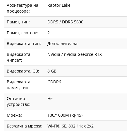
Архитектура на
Raptor Lake
процесора:
Памет, тип:
DDR5 / DDR5 5600
Памет, слотове:
2
Видеокарта, тип:
Допълнителна
Видеокарта,
NVidia / nVidia GeForce RTX
чипсет:
Видеокарта, GВ:
8 GB
Видеокарта
GDDR6
памет, тип:
Оптично
Не
устройство:
Мрежа:
100/1000M (RJ-45)
Безжична мрежа:
Wi-Fi® 6E, 802.11ax 2x2