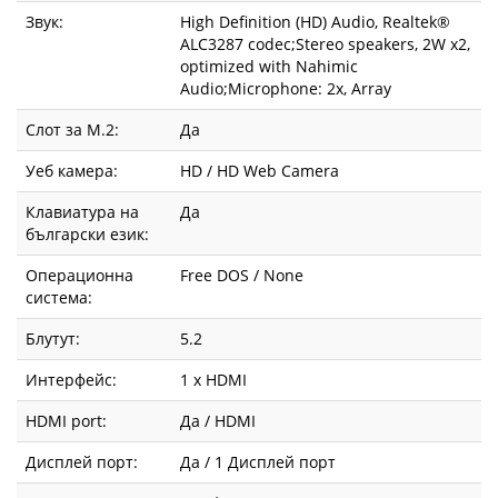
Звук:
High Definition (HD) Audio, Realtek®
ALC3287 codec;Stereo speakers, 2W x2,
optimized with Nahimic
Audio;Microphone: 2x, Array
Слот за М.2:
Да
Уеб камера:
HD / HD Web Camera
Клавиатура на
Да
български език:
Операционна
Free DOS / None
система:
Блутут:
5.2
Интерфейс:
1 x HDMI
HDMI port:
Да / HDMI
Дисплей порт:
Да / 1 Дисплей порт