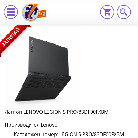
Лаптоп
ЗАПИТАЙ
LENOVO
LEGION
5
PRO/83DF00FXBM
LEGION
5
PRO/83DF00FXBM
Лаптоп LENOVO LEGION 5 PRO/83DF00FXBM
|
Производител Lenovo
Fly.bg
Каталожен номер: LEGION 5 PRO/83DF00FXBM