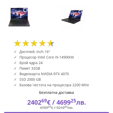
Дисплей, inch 16"
Процесор Intel Core i9-14900HX
Брой ядра 24
Памет 32GB
Видеокарта NVIDIA RTX 4070
SSD 2000 GB
Базова честота на процесора 2200 MHz
Безплатна доставка
69
25
2402
€ /
4699
лв.
27
53
4709
€ /
9210
лв.